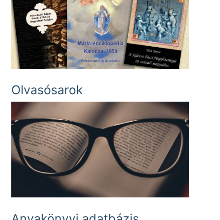
Olvasósarok
Anyakönyvi adatbázis