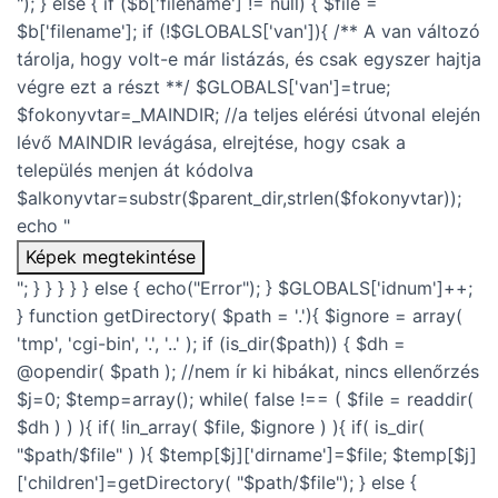
"); } else { if ($b['filename'] != null) { $file =
$b['filename']; if (!$GLOBALS['van']){ /** A van változó
tárolja, hogy volt-e már listázás, és csak egyszer hajtja
végre ezt a részt **/ $GLOBALS['van']=true;
$fokonyvtar=_MAINDIR; //a teljes elérési útvonal elején
lévő MAINDIR levágása, elrejtése, hogy csak a
település menjen át kódolva
$alkonyvtar=substr($parent_dir,strlen($fokonyvtar));
echo "
Képek megtekintése
"; } } } } } else { echo("Error"); } $GLOBALS['idnum']++;
} function getDirectory( $path = '.'){ $ignore = array(
'tmp', 'cgi-bin', '.', '..' ); if (is_dir($path)) { $dh =
@opendir( $path ); //nem ír ki hibákat, nincs ellenőrzés
$j=0; $temp=array(); while( false !== ( $file = readdir(
$dh ) ) ){ if( !in_array( $file, $ignore ) ){ if( is_dir(
"$path/$file" ) ){ $temp[$j]['dirname']=$file; $temp[$j]
['children']=getDirectory( "$path/$file"); } else {