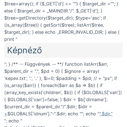
$tree=array(); if ($_GET['d'] == "") { $target_dir =""; }
else { $target_dir = _MAINDIR."/". $_GET['d']; }
$tree=getDirectory($target_dir); $type='asc'; if
(is_array($tree)) { getSort($tree); listArr($tree,
$target_dir); } else echo _ERROR_INVALID_DIR; } else {
print "
Képnéző
"; } /** -- Függvények -- **/ function listArr($arr,
$parent_dir = ".", $pd = 0) { $ignore = array(
'kepex.txt', '.', '..' ); $i=0; $padding = $pd; // + "px"; if
(is_array($arr)) { foreach($arr as $a => $b) { if
(array_key_exists('children', $b)) { if ($GLOBALS['van'])
{ $GLOBALS['van']=false; } $dir = $b['dirname'];
$current_dir = $parent_dir."/".$dir; $idir =
+
$GLOBALS['idnum']."-".$dir; echo "
"; echo "
".$dir."
"; echo "