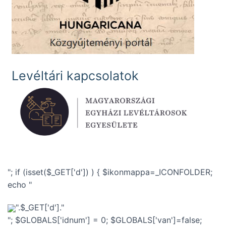
Levéltári kapcsolatok
"; if (isset($_GET['d']) ) { $ikonmappa=_ICONFOLDER;
echo "
".$_GET['d']."
"; $GLOBALS['idnum'] = 0; $GLOBALS['van']=false;