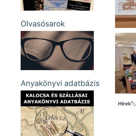
Olvasósarok
Anyakönyvi adatbázis
Hírek