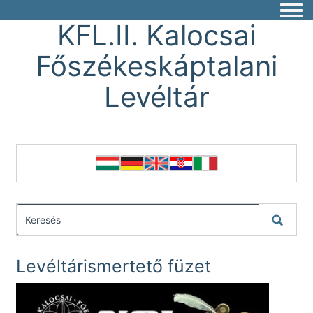
Togg
KFL.II. Kalocsai
Főszékeskáptalani
Levéltár
Levéltárismertető füzet