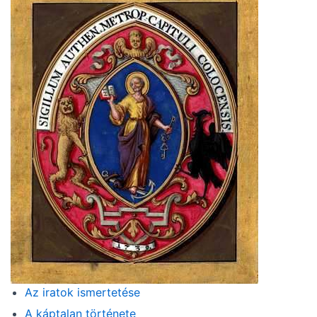
Az iratok ismertetése
A káptalan története