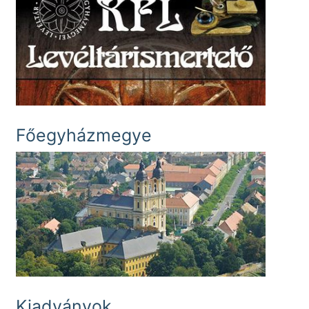
Főegyházmegye
Kiadványok