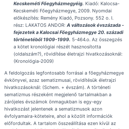
Kecskeméti Főegyházmegyéig.
Kiadó: Kalocsa-
Kecskeméti Főegyházmegye, 2009. Nyomdai
előkészítés: Remény Kiadó, Pozsony. 552 o. I.
rész: LAKATOS ANDOR:
A változások évszázada -
fejezetek a Kalocsai Főegyházmegye 20. századi
történetéből 1909-1999.
5-464.o. Az összegzés
a kötet kronológiai részét hasznosította
(oldalszám?), rövidítése életrajzi hivatkozásoknál:
(Kronológia-2009)
A feldolgozás legfontosabb forrásai a főegyházmegye
évkönyvei, azaz sematizmusai, rövidítésük életrajzi
hivatkozásoknál: (Schem. + évszám). A történeti
sematizmus részeként megjelenő tartalmakban a
zárójeles évszámok önmagukban is egy-egy
hivatkozást jelentenek a sematizmusok azon
évfolyamaira-köteteire, ahol a közölt információk
előfordultak. A tartalom összeállítása ezen kívül az