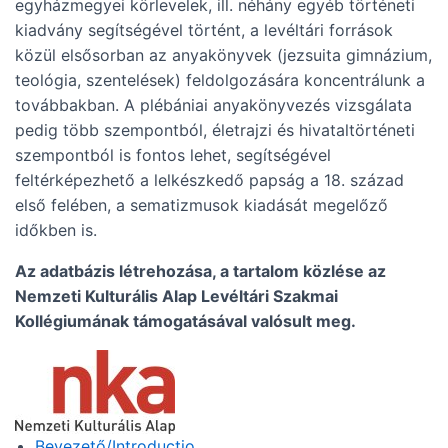
egyházmegyei körlevelek, ill. néhány egyéb történeti
kiadvány segítségével történt, a levéltári források
közül elsősorban az anyakönyvek (jezsuita gimnázium,
teológia, szentelések) feldolgozására koncentrálunk a
továbbakban. A plébániai anyakönyvezés vizsgálata
pedig több szempontból, életrajzi és hivataltörténeti
szempontból is fontos lehet, segítségével
feltérképezhető a lelkészkedő papság a 18. század
első felében, a sematizmusok kiadását megelőző
időkben is.
Az adatbázis létrehozása, a tartalom közlése az
Nemzeti Kulturális Alap Levéltári Szakmai
Kollégiumának támogatásával valósult meg.
Bevezető/Introductio