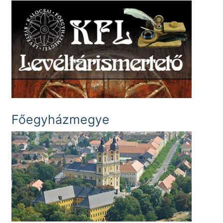
Főegyházmegye