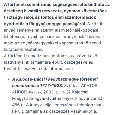
A történeti sematizmus
segítségével áttekinthető az
érsekség hivatali szervezete, nyomon követhetőek
tisztségviselői, és fontos életrajzi információk
nyerhetők a főegyházmegye papságáról
. A közölt
anyag reményeink szerint alapvető tájékozódási
lehetőséget nyújt, és hasznos "iránytűnek" bizonyul
majd az egyházmegyénkkel kapcsolatos történeti
kutatások esetében.
A történeti sematizmus adatbázisa a következő
kiadványaink tartalmára épült, összegezve és
továbbfejlesztve azok információit:
A Kalocsa-Bácsi Főegyházmegye történeti
sematizmusa 1777-1923.
Szerk.: LAKATOS
ANDOR.
, 2002.
(A Kalocsai
Kalocsa
[2003]
Főegyházmegyei Gyűjtemények kiadványai 3.)
486 o. A könyv teljes egészében feldolgozásra
került, tartalma az összegzés vázát alkotja.