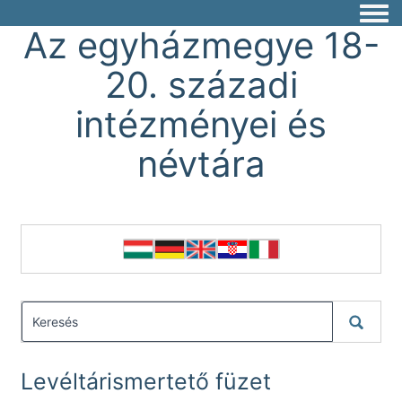
Togg
Az egyházmegye 18-
20. századi
intézményei és
névtára
Levéltárismertető füzet