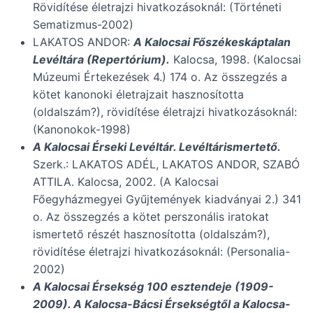
Rövidítése életrajzi hivatkozásoknál: (Történeti
Sematizmus-2002)
LAKATOS ANDOR:
A Kalocsai Főszékeskáptalan
Levéltára (Repertórium).
Kalocsa, 1998. (Kalocsai
Múzeumi Értekezések 4.) 174 o. Az összegzés a
kötet kanonoki életrajzait hasznosította
(oldalszám?), rövidítése életrajzi hivatkozásoknál:
(Kanonokok-1998)
A Kalocsai Érseki Levéltár. Levéltárismertető.
Szerk.: LAKATOS ADÉL, LAKATOS ANDOR, SZABÓ
ATTILA. Kalocsa, 2002. (A Kalocsai
Főegyházmegyei Gyűjtemények kiadványai 2.) 341
o. Az összegzés a kötet perszonális iratokat
ismertető részét hasznosította (oldalszám?),
rövidítése életrajzi hivatkozásoknál: (Personalia-
2002)
A Kalocsai Érsekség 100 esztendeje (1909-
2009). A Kalocsa-Bácsi Érsekségtől a Kalocsa-