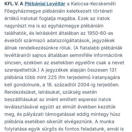
KFL.V. A
Plébániai Levéltár
a Kalocsa-Kecskeméti
Főegyházmegye plébániáin keletkezett történeti
értékű iratokat foglalja magába. Ezek az iratok
nagyrészt ma is az egyházmegye plébániáin
találhatók, és leírásként általában az 1950-60-as
évekből származó adatszolgáltatások, jegyzékek
állnak rendelkezésünkre róluk. (A fiatalabb plébániák
levéltárairól sajnos általában semmiféle információnk
sincsen, ezekben az esetekben egyelőre csak a nevet
szerepeltettük.) A jegyzékek alapján összesen 131
plébánia több mint 225 ifm terjedelmű iratanyagára
kell gondolnunk, a 18. századtól 2004-ig terjedően.
Rendezésüket, leírásukat, szükség esetén
beszállításukat az imént említett esperesi iratok
leválasztásával együtt az elmúlt években kezdtük
meg, és pályázati támogatással eddig mintegy húsz
plébánia esetében sikerült elvégeznünk. A munka
folytatása egyik sürgős és fontos feladatunk, annál is