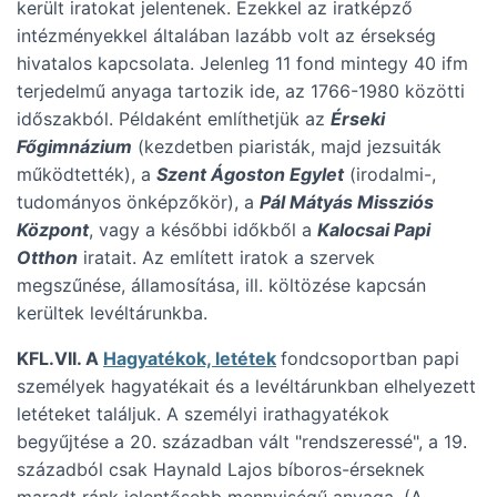
került iratokat jelentenek. Ezekkel az iratképző
intézményekkel általában lazább volt az érsekség
hivatalos kapcsolata. Jelenleg 11 fond mintegy 40 ifm
terjedelmű anyaga tartozik ide, az 1766-1980 közötti
időszakból. Példaként említhetjük az
Érseki
Főgimnázium
(kezdetben piaristák, majd jezsuiták
működtették), a
Szent Ágoston Egylet
(irodalmi-,
tudományos önképzőkör), a
Pál Mátyás Missziós
Központ
, vagy a későbbi időkből a
Kalocsai Papi
Otthon
iratait. Az említett iratok a szervek
megszűnése, államosítása, ill. költözése kapcsán
kerültek levéltárunkba.
KFL.VII. A
Hagyatékok, letétek
fondcsoportban papi
személyek hagyatékait és a levéltárunkban elhelyezett
letéteket találjuk. A személyi irathagyatékok
begyűjtése a 20. században vált "rendszeressé", a 19.
századból csak Haynald Lajos bíboros-érseknek