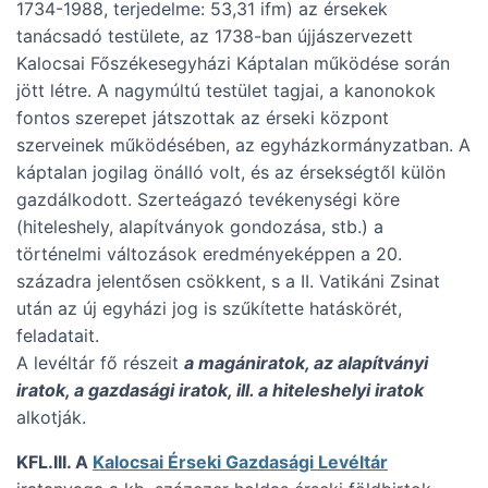
1734-1988, terjedelme: 53,31 ifm) az érsekek
tanácsadó testülete, az 1738-ban újjászervezett
Kalocsai Főszékesegyházi Káptalan működése során
jött létre. A nagymúltú testület tagjai, a kanonokok
fontos szerepet játszottak az érseki központ
szerveinek működésében, az egyházkormányzatban. A
káptalan jogilag önálló volt, és az érsekségtől külön
gazdálkodott. Szerteágazó tevékenységi köre
(hiteleshely, alapítványok gondozása, stb.) a
történelmi változások eredményeképpen a 20.
századra jelentősen csökkent, s a II. Vatikáni Zsinat
után az új egyházi jog is szűkítette hatáskörét,
feladatait.
A levéltár fő részeit
a magániratok, az alapítványi
iratok, a gazdasági iratok, ill. a hiteleshelyi iratok
alkotják.
KFL.III. A
Kalocsai Érseki Gazdasági Levéltár