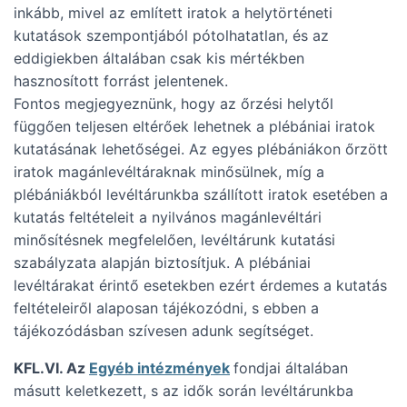
inkább, mivel az említett iratok a helytörténeti
kutatások szempontjából pótolhatatlan, és az
eddigiekben általában csak kis mértékben
hasznosított forrást jelentenek.
Fontos megjegyeznünk, hogy az őrzési helytől
függően teljesen eltérőek lehetnek a plébániai iratok
kutatásának lehetőségei. Az egyes plébániákon őrzött
iratok magánlevéltáraknak minősülnek, míg a
plébániákból levéltárunkba szállított iratok esetében a
kutatás feltételeit a nyilvános magánlevéltári
minősítésnek megfelelően, levéltárunk kutatási
szabályzata alapján biztosítjuk. A plébániai
levéltárakat érintő esetekben ezért érdemes a kutatás
feltételeiről alaposan tájékozódni, s ebben a
tájékozódásban szívesen adunk segítséget.
KFL.VI. Az
Egyéb intézmények
fondjai általában
másutt keletkezett, s az idők során levéltárunkba