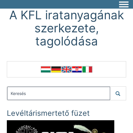
Togg
A KFL iratanyagának
szerkezete,
tagolódása
Levéltárismertető füzet