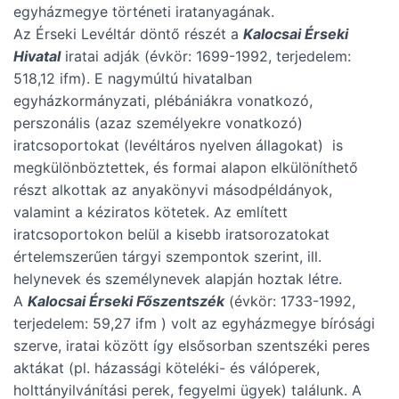
egyházmegye történeti iratanyagának.
Az Érseki Levéltár döntő részét a
Kalocsai Érseki
Hivatal
iratai adják (évkör: 1699-1992, terjedelem:
518,12 ifm). E nagymúltú hivatalban
egyházkormányzati, plébániákra vonatkozó,
perszonális (azaz személyekre vonatkozó)
iratcsoportokat (levéltáros nyelven állagokat) is
megkülönböztettek, és formai alapon elkülöníthető
részt alkottak az anyakönyvi másodpéldányok,
valamint a kéziratos kötetek. Az említett
iratcsoportokon belül a kisebb iratsorozatokat
értelemszerűen tárgyi szempontok szerint, ill.
helynevek és személynevek alapján hoztak létre.
A
Kalocsai Érseki Főszentszék
(évkör: 1733-1992,
terjedelem: 59,27 ifm ) volt az egyházmegye bírósági
szerve, iratai között így elsősorban szentszéki peres
aktákat (pl. házassági köteléki- és válóperek,
holttányilvánítási perek, fegyelmi ügyek) találunk. A