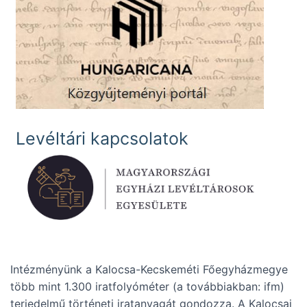
Levéltári kapcsolatok
Intézményünk a Kalocsa-Kecskeméti Főegyházmegye
több mint 1.300 iratfolyóméter (a továbbiakban: ifm)
terjedelmű történeti iratanyagát gondozza. A Kalocsai