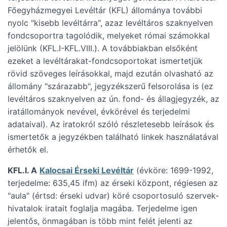
Főegyházmegyei Levéltár (KFL) állománya további
nyolc "kisebb levéltárra", azaz levéltáros szaknyelven
fondcsoportra tagolódik, melyeket római számokkal
jelölünk (KFL.I-KFL.VIII.). A továbbiakban elsőként
ezeket a levéltárakat-fondcsoportokat ismertetjük
rövid szöveges leírásokkal, majd ezután olvasható az
állomány "szárazabb", jegyzékszerű felsorolása is (ez
levéltáros szaknyelven az ún. fond- és állagjegyzék, az
iratállományok nevével, évkörével és terjedelmi
adataival). Az iratokról szóló részletesebb leírások és
ismertetők a jegyzékben található linkek használatával
érhetők el.
KFL.I. A
Kalocsai Érseki Levéltár
(évköre: 1699-1992,
terjedelme: 635,45 ifm) az érseki központ, régiesen az
"aula" (értsd: érseki udvar) köré csoportosuló szervek-
hivatalok iratait foglalja magába. Terjedelme igen
jelentős, önmagában is több mint felét jelenti az