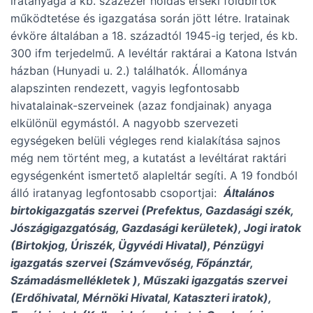
iratanyaga a kb. százezer holdas érseki földbirtok
működtetése és igazgatása során jött létre. Iratainak
évköre általában a 18. századtól 1945-ig terjed, és kb.
300 ifm terjedelmű. A levéltár raktárai a Katona István
házban (Hunyadi u. 2.) találhatók. Állománya
alapszinten rendezett, vagyis legfontosabb
hivatalainak-szerveinek (azaz fondjainak) anyaga
elkülönül egymástól. A nagyobb szervezeti
egységeken belüli végleges rend kialakítása sajnos
még nem történt meg, a kutatást a levéltárat raktári
egységenként ismertető alapleltár segíti. A 19 fondból
álló iratanyag legfontosabb csoportjai:
Általános
birtokigazgatás szervei (Prefektus, Gazdasági szék,
Jószágigazgatóság, Gazdasági kerületek), Jogi iratok
(Birtokjog, Úriszék, Ügyvédi Hivatal), Pénzügyi
igazgatás szervei (Számvevőség, Főpánztár,
Számadásmellékletek ), Műszaki igazgatás szervei
(Erdőhivatal, Mérnöki Hivatal, Kataszteri iratok),