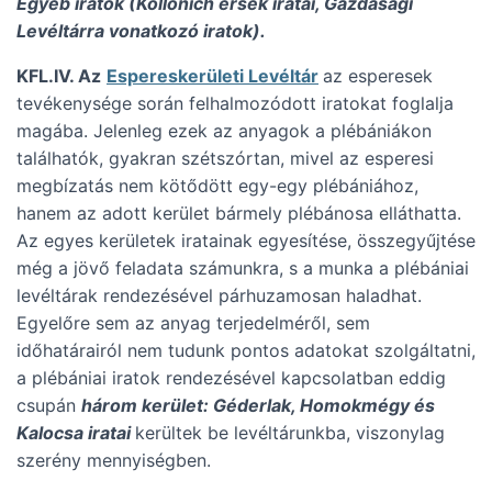
Egyéb iratok (Kollonich érsek iratai, Gazdasági
Levéltárra vonatkozó iratok).
KFL.IV. Az
Espereskerületi Levéltár
az esperesek
tevékenysége során felhalmozódott iratokat foglalja
magába. Jelenleg ezek az anyagok a plébániákon
találhatók, gyakran szétszórtan, mivel az esperesi
megbízatás nem kötődött egy-egy plébániához,
hanem az adott kerület bármely plébánosa elláthatta.
Az egyes kerületek iratainak egyesítése, összegyűjtése
még a jövő feladata számunkra, s a munka a plébániai
levéltárak rendezésével párhuzamosan haladhat.
Egyelőre sem az anyag terjedelméről, sem
időhatárairól nem tudunk pontos adatokat szolgáltatni,
a plébániai iratok rendezésével kapcsolatban eddig
csupán
három kerület: Géderlak, Homokmégy és
Kalocsa iratai
kerültek be levéltárunkba, viszonylag
szerény mennyiségben.