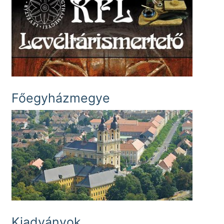
Főegyházmegye
Kiadványok