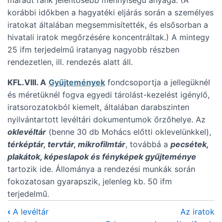
maradt ránk jelentősebb mennyiségű anyaga. (A
korábbi időkben a hagyatéki eljárás során a személyes
iratokat általában megsemmisítették, és elsősorban a
hivatali iratok megőrzésére koncentráltak.) A mintegy
25 ifm terjedelmű iratanyag nagyobb részben
rendezetlen, ill. rendezés alatt áll.
KFL.VIII. A
Gyűjtemények
fondcsoportja a jellegüknél
és méretüknél fogva egyedi tárolást-kezelést igénylő,
iratsorozatokból kiemelt, általában darabszinten
nyilvántartott levéltári dokumentumok őrzőhelye. Az
oklevéltár
(benne 30 db Mohács előtti oklevelünkkel),
térképtár, tervtár, mikrofilmtár
, továbbá a
pecsétek,
plakátok, képeslapok és fényképek gyűjteménye
tartozik ide. Állománya a rendezési munkák során
fokozatosan gyarapszik, jelenleg kb. 50 ifm
terjedelmű.
‹
A levéltár
Az iratok