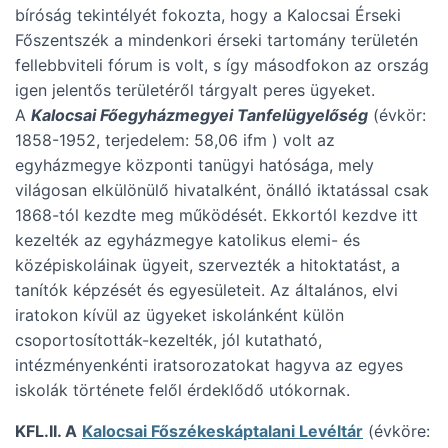
bíróság tekintélyét fokozta, hogy a Kalocsai Érseki
Főszentszék a mindenkori érseki tartomány területén
fellebbviteli fórum is volt, s így másodfokon az ország
igen jelentős területéről tárgyalt peres ügyeket.
A
Kalocsai Főegyházmegyei Tanfelügyelőség
(évkör:
1858-1952, terjedelem: 58,06 ifm ) volt az
egyházmegye központi tanügyi hatósága, mely
világosan elkülönülő hivatalként, önálló iktatással csak
1868-tól kezdte meg működését. Ekkortól kezdve itt
kezelték az egyházmegye katolikus elemi- és
középiskoláinak ügyeit, szervezték a hitoktatást, a
tanítók képzését és egyesületeit. Az általános, elvi
iratokon kívül az ügyeket iskolánként külön
csoportosították-kezelték, jól kutatható,
intézményenkénti iratsorozatokat hagyva az egyes
iskolák története felől érdeklődő utókornak.
KFL.II. A
Kalocsai Főszékeskáptalani Levéltár
(évköre: