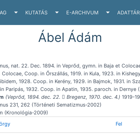
YAG
KUTATÁS
E-ARCHIVUM
ADATTÁR
VÉLTÁR SUBMENU
TOGGLE IRATANYAG SUBMENU
TOGGLE KUTATÁS SUBMENU
TOGGLE E-A
Ábel Ádám
us, nat. 22. Dec. 1894. in Veprőd, gymn. in Baja et Colocae 
 Colocae, Coop. in Őrszállás, 1919. in Kula, 1923. in Kishegy
 ibidem, 1928. Coop. in Kerény, 1929. in Bajmok, 1931. in Sz
 in Paripás, 1932. Coop. in Apatin, 1935. paroch. in Dernye
ám
(Veprőd, 1894. dec. 22.
Bregenz, 1970. dec. 4.)
1919-197

mus 231, 262 (Történeti Sematizmus-2002)
m (Kronológia-2009)
örgy
Fel