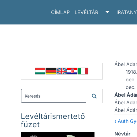
CÍMLAP
LEVÉLTÁR
IRATAN
TOGGLE LE
Ábel Adam
1918.
oec.
oec.
Ábel Ád
Ábel Ada
Ábel Ádá
Levéltárismertető
‹
Auth Gy
füzet
Névtár