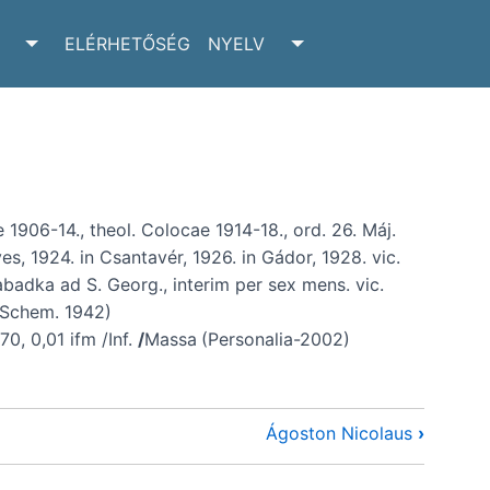
ELÉRHETŐSÉG
NYELV
RCHIVUM SUBMENU
TOGGLE ADATTÁR SUBMENU
TOGGLE NYELV SUBM
1906-14., theol. Colocae 1914-18., ord. 26. Máj.
es, 1924. in Csantavér, 1926. in Gádor, 1928. vic.
abadka ad S. Georg., interim per sex mens. vic.
 (Schem. 1942)
0, 0,01 ifm /Inf.
/
Massa
(Personalia-2002)
Ágoston Nicolaus
›