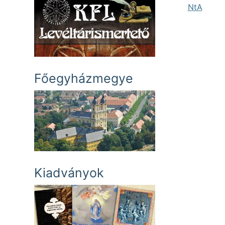
NtA
Főegyházmegye
Kiadványok