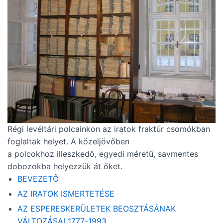
Régi levéltári polcainkon az iratok fraktúr csomókban
foglaltak helyet. A közeljövőben
a polcokhoz illeszkedő, egyedi méretű, savmentes
dobozokba helyezzük át őket.
BEVEZETŐ
AZ IRATOK ISMERTETÉSE
AZ ESPERESKERÜLETEK BEOSZTÁSÁNAK
VÁLTOZÁSAI 1777-1993