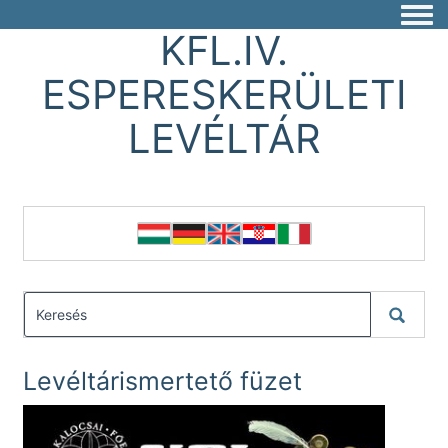
Togg
KFL.IV.
ESPERESKERÜLETI
LEVÉLTÁR
Levéltárismertető füzet