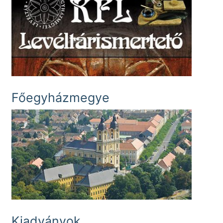
Főegyházmegye
Kiadványok