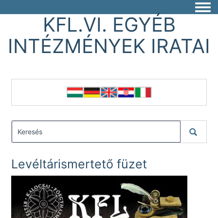
Togg
KFL.VI. EGYÉB
INTÉZMÉNYEK IRATAI
Levéltárismertető füzet