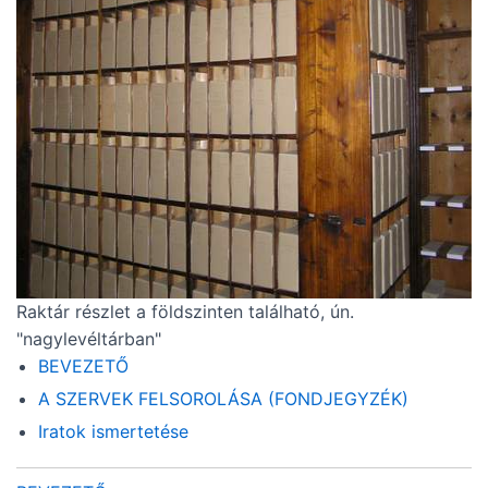
Raktár részlet a földszinten található, ún.
"nagylevéltárban"
BEVEZETŐ
A SZERVEK FELSOROLÁSA (FONDJEGYZÉK)
Iratok ismertetése