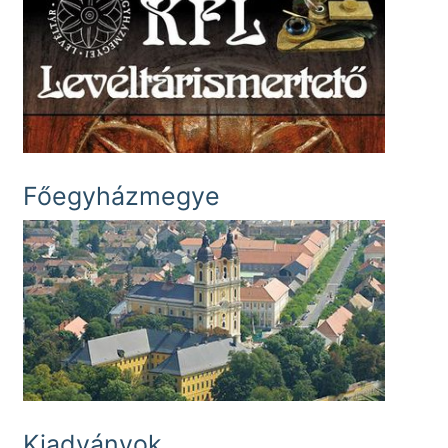
Főegyházmegye
Kiadványok