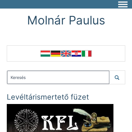
Togg
Molnár Paulus
Levéltárismertető füzet