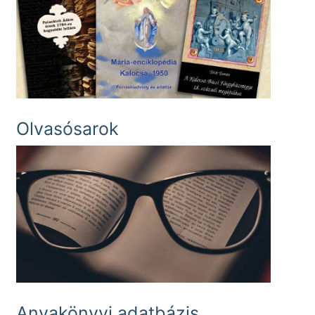
Olvasósarok
Anyakönyvi adatbázis