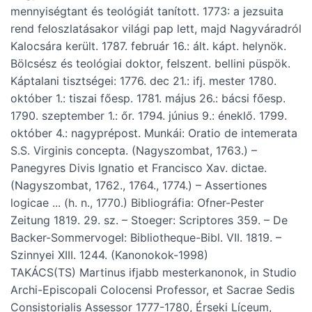
mennyiségtant és teológiát tanított. 1773: a jezsuita
rend feloszlatásakor világi pap lett, majd Nagyváradról
Kalocsára került. 1787. február 16.: ált. kápt. helynök.
Bölcsész és teológiai doktor, felszent. bellini püspök.
Káptalani tisztségei:
1776. dec 21.: ifj. mester 1780.
október 1.: tiszai főesp. 1781. május 26.: bácsi főesp.
1790. szeptember 1.: őr. 1794. június 9.: éneklő. 1799.
október 4.: nagyprépost. Munkái: Oratio de intemerata
S.S. Virginis concepta. (Nagyszombat, 1763.) –
Panegyres Divis Ignatio et Francisco Xav. dictae.
(Nagyszombat, 1762., 1764., 1774.) – Assertiones
logicae ... (h. n., 1770.) Bibliográfia: Ofner-Pester
Zeitung 1819. 29. sz. – Stoeger: Scriptores 359. – De
Backer-Sommervogel: Bibliotheque-Bibl. VII. 1819. –
Szinnyei XIII. 1244. (Kanonokok-1998)
TAKÁCS(TS) Martinus ifjabb mesterkanonok, in Studio
Archi-Episcopali Colocensi Professor, et Sacrae Sedis
Consistorialis Assessor 1777-1780, Érseki Líceum,