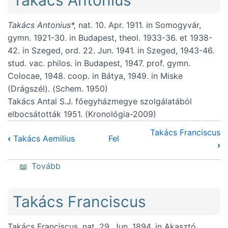
Takács Antonius*,
nat. 10. Apr. 1911. in Somogyvár,
gymn. 1921-30. in Budapest, theol. 1933-36. et 1938-
42. in Szeged, ord. 22. Jun. 1941. in Szeged, 1943-46.
stud. vac. philos. in Budapest, 1947. prof. gymn.
Colocae, 1948. coop. in Bátya, 1949. in Miske
(Drágszél). (Schem. 1950)
Takács Antal S.J. főegyházmegye szolgálatából
elbocsátották 1951. (Kronológia-2009)
Takács Franciscus
‹
Takács Aemilius
Fel
›
(Takács Antonius)
Tovább
Takács Franciscus
Takács Franciscus, nat. 29. Jun. 1894. in Akasztó,