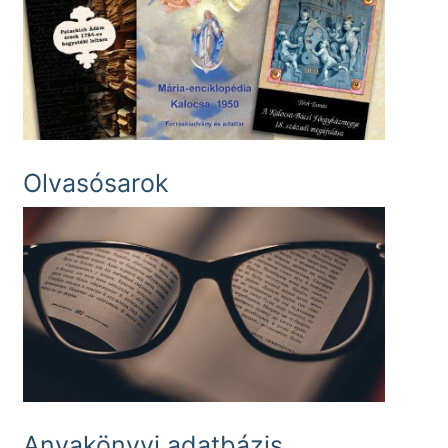
Olvasósarok
Anyakönyvi adatbázis