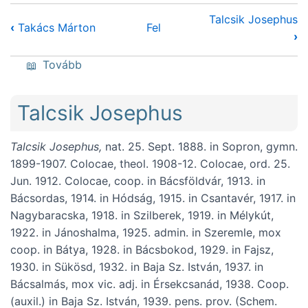
Talcsik Josephus
‹
Takács Márton
Fel
›
(Takács Stephanus)
Tovább
Talcsik Josephus
Talcsik Josephus,
nat. 25. Sept. 1888. in Sopron, gymn.
1899-1907. Colocae, theol. 1908-12. Colocae, ord. 25.
Jun. 1912. Colocae, coop. in Bácsföldvár, 1913. in
Bácsordas, 1914. in Hódság, 1915. in Csantavér, 1917. in
Nagybaracska, 1918. in Szilberek, 1919. in Mélykút,
1922. in Jánoshalma, 1925. admin. in Szeremle, mox
coop. in Bátya, 1928. in Bácsbokod, 1929. in Fajsz,
1930. in Sükösd, 1932. in Baja Sz. István, 1937. in
Bácsalmás, mox vic. adj. in Érsekcsanád, 1938. Coop.
(auxil.) in Baja Sz. István, 1939. pens. prov. (Schem.