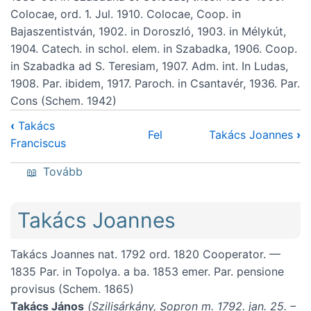
Colocae, ord. 1. Jul. 1910. Colocae, Coop. in
Bajaszentistván, 1902. in Doroszló, 1903. in Mélykút,
1904. Catech. in schol. elem. in Szabadka, 1906. Coop.
in Szabadka ad S. Teresiam, 1907. Adm. int. In Ludas,
1908. Par. ibidem, 1917. Paroch. in Csantavér, 1936. Par.
Cons (Schem. 1942)
‹
Takács
Fel
Takács Joannes
›
Franciscus
(Takács Gasparus)
Tovább
Takács Joannes
Takács Joannes nat. 1792 ord. 1820 Cooperator. —
1835 Par. in Topolya. a ba. 1853 emer. Par. pensione
provisus (Schem. 1865)
Takács János
(Szilisárkány, Sopron m. 1792. jan. 25. –