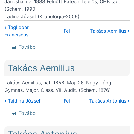
Jánoshalma, 1988 Felnőtt Katech, felelős, OHB tag.
(Schem. 1990)
Tadina József (Kronológia-2009)
‹
Taglieber
Fel
Takács Aemilius
›
Franciscus
(Tajdina József)
Tovább
Takács Aemilius
Takács Aemilius, nat. 1858. Maj. 26. Nagy-Láng.
Gymnas. Major. Class. VII. Audit. (Schem. 1876)
‹
Tajdina József
Fel
Takács Antonius
›
(Takács Aemilius)
Tovább
Takács Antonius