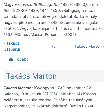
Magyarkanizsa, 1869. aug. 10.)
1822-1869, 0,02 ifm
/Inf. 1822-29, 1839, 1844, 1850. /Betegség a rácok
támadása után, szóbeli végrendeletét Botka Mihály
hegyesi plébános jelenti 1848. /Szentszéki vizsgálat
1850-51.
/
Egyik káplánjának tartása alól felmentést kér
1853. /Obitus /Massa (Personalia-2002)
‹
Takács
Fel
Takács Márton
›
Gasparus
(Takács Joannes)
Tovább
Takács Márton
Takács Márton
:
(Gyöngyös, 1732. november 22. -
Kalocsa, 1818. január 17.) 1750. október 14.: Kassán
belépett a jezsuita rendbe. Felsőbb tanulmányok:
Nagyszombat, itt avatták doktorrá. Budán fizikát,