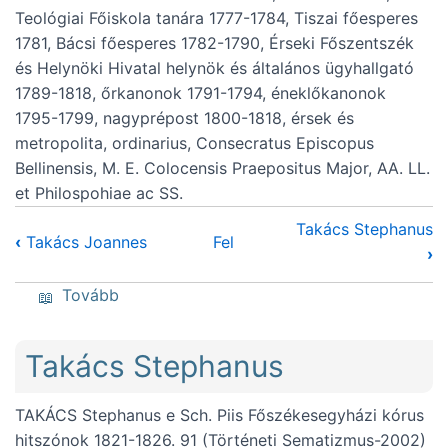
Teológiai Főiskola tanára 1777-1784, Tiszai főesperes
1781, Bácsi főesperes 1782-1790, Érseki Főszentszék
és Helynöki Hivatal helynök és általános ügyhallgató
1789-1818, őrkanonok 1791-1794, éneklőkanonok
1795-1799, nagyprépost 1800-1818, érsek és
metropolita, ordinarius, Consecratus Episcopus
Bellinensis, M. E. Colocensis Praepositus Major, AA. LL.
et Philospohiae ac SS.
Takács Stephanus
‹
Takács Joannes
Fel
›
(Takács Márton)
Tovább
Takács Stephanus
TAKÁCS Stephanus e Sch. Piis Főszékesegyházi kórus
hitszónok 1821-1826. 91 (Történeti Sematizmus-2002)