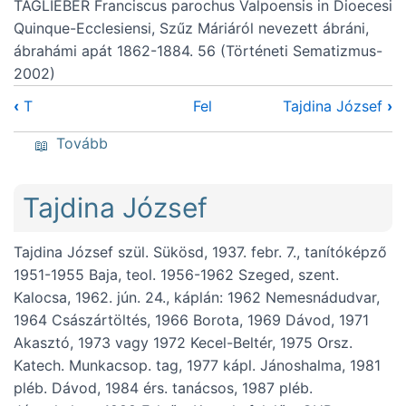
TAGLIEBER Franciscus parochus Valpoensis in Dioecesi
Quinque-Ecclesiensi, Szűz Máriáról nevezett ábráni,
ábrahámi apát 1862-1884. 56 (Történeti Sematizmus-
2002)
‹
T
Fel
Tajdina József
›
(Taglieber Franciscus)
Tovább
Tajdina József
Tajdina József szül. Sükösd, 1937. febr. 7., tanítóképző
1951-1955 Baja, teol. 1956-1962 Szeged, szent.
Kalocsa, 1962. jún. 24., káplán: 1962 Nemesnádudvar,
1964 Császártöltés, 1966 Borota, 1969 Dávod, 1971
Akasztó, 1973 vagy 1972 Kecel-Beltér, 1975 Orsz.
Katech. Munkacsop. tag, 1977 kápl. Jánoshalma, 1981
pléb. Dávod, 1984 érs. tanácsos, 1987 pléb.