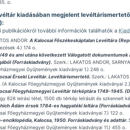
85. o.
evéltár kiadásában megjelent levéltárismerte
):
i publikációkról további információk találhatók a
Kia
TOS ANDOR:
A Kalocsai Főszékeskáptalan Levéltára (Rep
ezések 4.) 174 o.
49 és ami utána következett Válogatott dokumentumok a 
ából (Forráskiadvány).
Szerk.: LAKATOS ANDOR, SARNYAI 
házmegyei Gyűjtemények kiadványai 1.) 246 o.
ocsai Érseki Levéltár. Levéltárismertető.
Szerk.: LAKATOS
 (A Kalocsai Főegyházmegyei Gyűjtemények kiadványai 2.)
ocsai Főegyházmegyei Levéltár térképtára 1749-1945. (
gy 826 leírási tétel, 1500 db térkép leírását és szkennelt 
hich Ádám érsek 1784-es hagyatéki leltára (Forráskiadv
sai Főegyházmegyei Gyűjtemények kiadványai 7.) 122 o.
-enciklopédia, Kalocsa, 1950. Forráskiadvány és adattár.
sai Főegyházmegyei Gyűjtemények kiadványai 11.) 455 o.