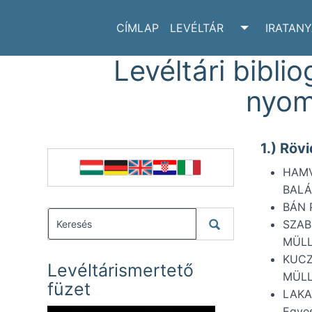
CÍMLAP
LEVÉLTÁR
IRATAN
TOGGLE LE
Levéltári biblio
nyom
1.) Röv
HAMV
BALÁZ
BÁN 
SZAB
MÜLLE
KUCZ
Levéltárismertető
MÜLLE
füzet
LAKA
Egyes