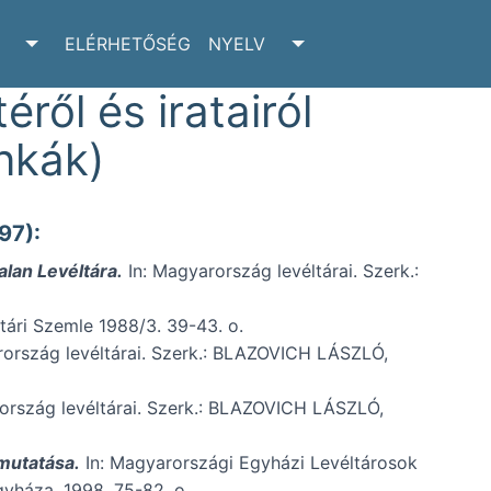
ELÉRHETŐSÉG
NYELV
RCHIVUM SUBMENU
TOGGLE ADATTÁR SUBMENU
TOGGLE NYELV SUBM
éről és iratairól
nkák)
97):
alan Levéltára.
In: Magyarország levéltárai. Szerk.:
ltári Szemle 1988/3. 39-43. o.
ország levéltárai. Szerk.: BLAZOVICH LÁSZLÓ,
ország levéltárai. Szerk.: BLAZOVICH LÁSZLÓ,
emutatása.
In: Magyarországi Egyházi Levéltárosok
yháza, 1998. 75-82. o.