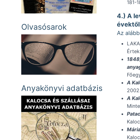
181-1
4.) A l
évektől
Olvasósarok
Az alább
LAKA
Értek
1848/
anyag
Főegy
A Kal
Anyakönyvi adatbázis
2002.
A Kal
Minte
Patac
Kaloc
Mária
Kaloc