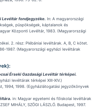
i Levéltár fondjegyzéke.
In: A magyarországi
sekségek, püspökségek, káptalanok és
agyar Központi Levéltár, 1983. (Magyarországi
i. 2. rész: Plébániai levéltárak. A, B, C kötet.
86-1987. (Magyarországi egyházi levéltárak
vek):
csai Érseki Gazdasági Levéltár térképei.
ázi levéltárak térképei XIII-XIV.)
t, 1994, 1998. (Egyházlátogatási jegyzőkönyvek
ltára.
in: Magyar egyetemi és főiskolai levéltárak
JÓZSEF MIHÁLY, SZÖGI LÁSZLÓ. Budapest, 1997.