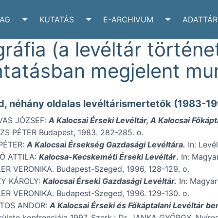
YAG
KUTATÁS
E-ARCHIVUM
ADATTÁR
VÉLTÁR SUBMENU
TOGGLE IRATANYAG SUBMENU
TOGGLE KUTATÁS SUBMENU
TOGGLE E-A
gráfia (a levéltár történet
tatásban megjelent mu
id, néhány oldalas levéltárismertetők (1983-19
AS JÓZSEF:
A Kalocsai Érseki Levéltár, A Kalocsai Főkápt
S PÉTER Budapest, 1983. 282-285. o.
PÉTER:
A Kalocsai Érsekség Gazdasági Levéltára.
In: Levé
Ó ATTILA:
Kalocsa-Kecskeméti Érseki Levéltár
.
In: Magyar
R VERONIKA. Budapest-Szeged, 1996, 128-129. o.
Y KÁROLY:
Kalocsai Érseki Gazdasági Levéltár.
In: Magyar
R VERONIKA. Budapest-Szeged, 1996. 129-130. o.
TOS ANDOR:
A Kalocsai Érseki és Főkáptalani Levéltár b
ülete konfrenciája 1997. Szerk.: Dr. JANKA GYÖRGY. Nyíreg