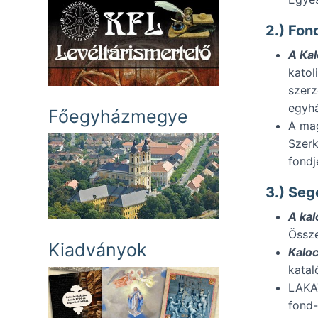
2.) Fon
A Kal
katol
szerz
egyhá
Főegyházmegye
A mag
Szerk
fondj
3.) Seg
A kal
Össze
Kiadványok
Kalo
katal
LAKA
fond-