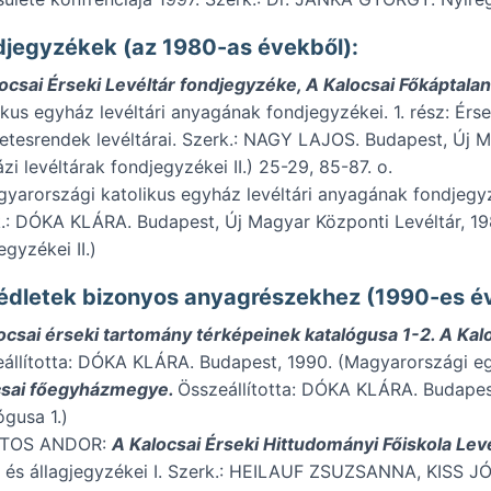
djegyzékek (az 1980-as évekből):
ocsai Érseki Levéltár fondjegyzéke, A Kalocsai Főkáptalan
ikus egyház levéltári anyagának fondjegyzékei. 1. rész: Ér
etesrendek levéltárai. Szerk.: NAGY LAJOS. Budapest, Új M
zi levéltárak fondjegyzékei II.) 25-29, 85-87. o.
yarországi katolikus egyház levéltári anyagának fondjegyzéke
.: DÓKA KLÁRA. Budapest, Új Magyar Központi Levéltár, 19
egyzékei II.)
édletek bizonyos anyagrészekhez (1990-es é
ocsai érseki tartomány térképeinek katalógusa 1-2. A Kalo
állította: DÓKA KLÁRA. Budapest, 1990. (Magyarországi egyh
csai főegyházmegye.
Összeállította: DÓKA KLÁRA. Budapes
ógusa 1.)
TOS ANDOR:
A Kalocsai Érseki Hittudományi Főiskola Levé
 és állagjegyzékei I. Szerk.: HEILAUF ZSUZSANNA, KISS 