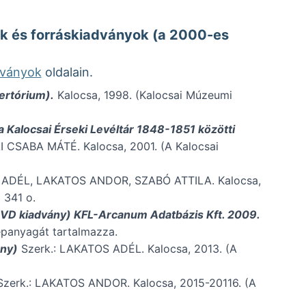
tők és forráskiadványok (a 2000-es
dványok
oldalain.
ertórium).
Kalocsa, 1998. (Kalocsai Múzeumi
Kalocsai Érseki Levéltár 1848-1851 közötti
CSABA MÁTÉ. Kalocsa, 2001. (A Kalocsai
 ADÉL, LAKATOS ANDOR, SZABÓ ATTILA. Kalocsa,
 341 o.
DVD kiadvány) KFL-Arcanum Adatbázis Kft. 2009.
képanyagát tartalmazza.
ány)
Szerk.: LAKATOS ADÉL. Kalocsa, 2013. (A
Szerk.: LAKATOS ANDOR. Kalocsa, 2015-20116. (A