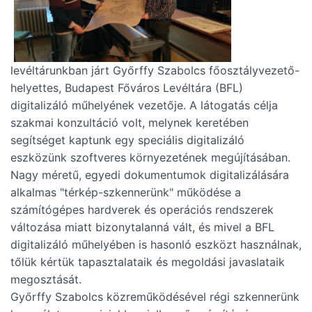
levéltárunkban járt Győrffy Szabolcs főosztályvezető-
helyettes, Budapest Főváros Levéltára (BFL)
digitalizáló műhelyének vezetője. A látogatás célja
szakmai konzultáció volt, melynek keretében
segítséget kaptunk egy speciális digitalizáló
eszközünk szoftveres környezetének megújításában.
Nagy méretű, egyedi dokumentumok digitalizálására
alkalmas "térkép-szkennerünk" működése a
számítógépes hardverek és operációs rendszerek
változása miatt bizonytalanná vált, és mivel a BFL
digitalizáló műhelyében is hasonló eszközt használnak,
tőlük kértük tapasztalataik és megoldási javaslataik
megosztását.
Győrffy Szabolcs közreműködésével régi szkennerünk