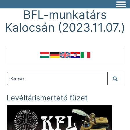
Togg
BFL-munkatárs
Kalocsán (2023.11.07.)
Levéltárismertető füzet