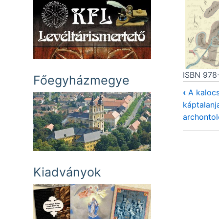
ISBN 978
Főegyházmegye
‹
A kaloc
káptalanj
archontol
Kiadványok