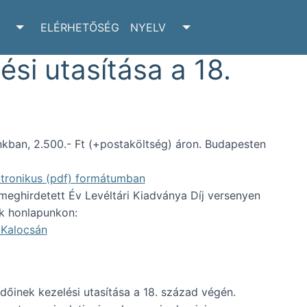
ELÉRHETŐSÉG
NYELV
RCHIVUM SUBMENU
TOGGLE ADATTÁR SUBMENU
TOGGLE NYELV SUBM
ési utasítása a 18.
kban, 2.500.- Ft (+postaköltség) áron. Budapesten
ektronikus (pdf) formátumban
eghirdetett Év Levéltári Kiadványa Díj versenyen
ek honlapunkon:
 Kalocsán
dőinek kezelési utasítása a 18. század végén.