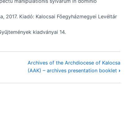
spectu manipulationis sylvarum in dominio
sa, 2017. Kiadó: Kalocsai Főegyházmegyei Levéltár
yűjtemények kiadványai 14.
Archives of the Archdiocese of Kalocsa
(AAK) – archives presentation booklet
›