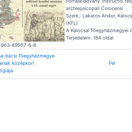
Forráskiadvány. Instructio re
archiepsicopali Colocensi
Szerk.: Lakatos Andor, Kaloc
(KFL)
A Kalocsai Főegyházmegyei G
Terjedelem: 184 oldal
-963-89957-6-6
sa-bácsi főegyházmegye
ainak középkori
Fel
ógiája