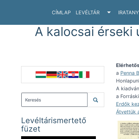
CÍMLAP
LEVÉLTÁR
IRATAN
TOGGLE LE
A kalocsai érseki 
Elérhető
a
Penna B
Honlapu
A kiadván
a Forrásk
Erdők kez
Átvettük 
Levéltárismertető
füzet