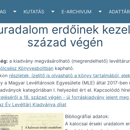
YAG
KUTATÁS
E-ARCHIVUM
ADATTÁR
VÉLTÁR SUBMENU
TOGGLE IRATANYAG SUBMENU
TOGGLE KUTATÁS SUBMENU
TOGGLE E-A
uradalom erdőinek kezel
század végén
ség:
a kiadvány megvásárolható (megrendelhető) levéltárun
ölcsész Könyvesboltban
kapható.
nkon
részletek, ízelítő is olvasható a könyv tartalmából, el
y a Magyar Levéltárosok Egyesülete (MLE) által 2017-ben m
iadványok kategóriában I. helyezést ért el. Kapcsolódó hír
eléséről a 18. század végén - új forráskiadvány jelent meg
az Év Levéltári Kiadványa díjat
Bibliográfiai adatok:
A kalocsai érseki uradalom er