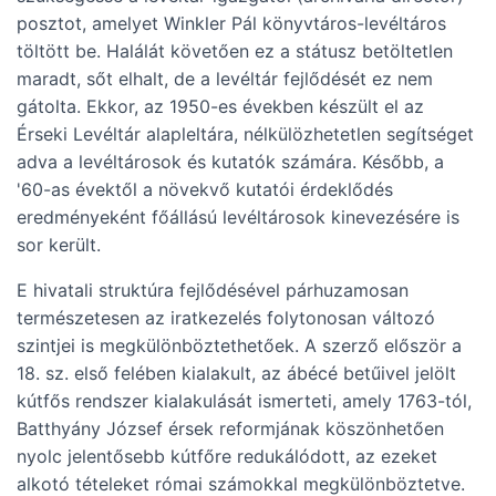
posztot, amelyet Winkler Pál könyvtáros-levéltáros
töltött be. Halálát követően ez a státusz betöltetlen
maradt, sőt elhalt, de a levéltár fejlődését ez nem
gátolta. Ekkor, az 1950-es években készült el az
Érseki Levéltár alapleltára, nélkülözhetetlen segítséget
adva a levéltárosok és kutatók számára. Később, a
'60-as évektől a növekvő kutatói érdeklődés
eredményeként főállású levéltárosok kinevezésére is
sor került.
E hivatali struktúra fejlődésével párhuzamosan
természetesen az iratkezelés folytonosan változó
szintjei is megkülönböztethetőek. A szerző először a
18. sz. első felében kialakult, az ábécé betűivel jelölt
kútfős rendszer kialakulását ismerteti, amely 1763-tól,
Batthyány József érsek reformjának köszönhetően
nyolc jelentősebb kútfőre redukálódott, az ezeket
alkotó tételeket római számokkal megkülönböztetve.