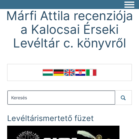
Togg
Márfi Attila recenziója
a Kalocsai Érseki
Levéltár c. könyvről
Levéltárismertető füzet