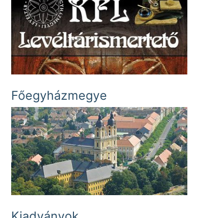
Főegyházmegye
Kiadványok