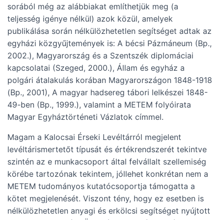
sorából még az alábbiakat említhetjük meg (a
teljesség igénye nélkül) azok közül, amelyek
publikálása során nélkülözhetetlen segítséget adtak az
egyházi közgyűjtemények is: A bécsi Pázmáneum (Bp.,
2002.), Magyarország és a Szentszék diplomáciai
kapcsolatai (Szeged, 2000.), Állam és egyház a
polgári átalakulás korában Magyarországon 1848-1918
(Bp., 2001), A magyar hadsereg tábori lelkészei 1848-
49-ben (Bp., 1999.), valamint a METEM folyóirata
Magyar Egyháztörténeti Vázlatok címmel.
Magam a Kalocsai Érseki Levéltárról megjelent
levéltárismertetőt típusát és értékrendszerét tekintve
szintén az e munkacsoport által felvállalt szellemiség
körébe tartozónak tekintem, jóllehet konkrétan nem a
METEM tudományos kutatócsoportja támogatta a
kötet megjelenését. Viszont tény, hogy ez esetben is
nélkülözhetetlen anyagi és erkölcsi segítséget nyújtott