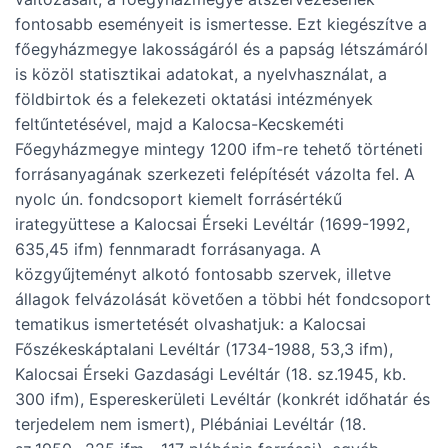
fontosabb eseményeit is ismertesse. Ezt kiegészítve a
főegyházmegye lakosságáról és a papság létszámáról
is közöl statisztikai adatokat, a nyelvhasználat, a
földbirtok és a felekezeti oktatási intézmények
feltűntetésével, majd a Kalocsa-Kecskeméti
Főegyházmegye mintegy 1200 ifm-re tehető történeti
forrásanyagának szerkezeti felépítését vázolta fel. A
nyolc ún. fondcsoport kiemelt forrásértékű
irategyüttese a Kalocsai Érseki Levéltár (1699-1992,
635,45 ifm) fennmaradt forrásanyaga. A
közgyűjteményt alkotó fontosabb szervek, illetve
állagok felvázolását követően a többi hét fondcsoport
tematikus ismertetését olvashatjuk: a Kalocsai
Főszékeskáptalani Levéltár (1734-1988, 53,3 ifm),
Kalocsai Érseki Gazdasági Levéltár (18. sz.1945, kb.
300 ifm), Espereskerületi Levéltár (konkrét időhatár és
terjedelem nem ismert), Plébániai Levéltár (18.