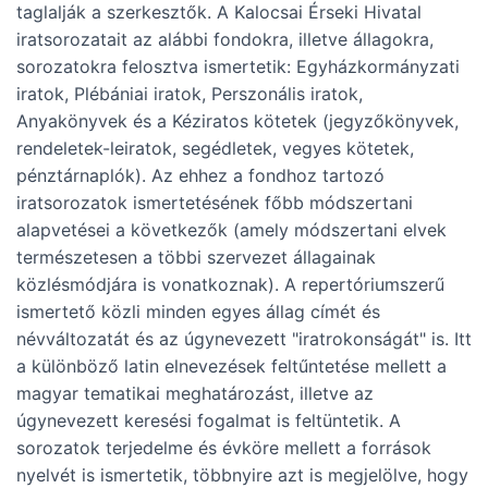
taglalják a szerkesztők. A Kalocsai Érseki Hivatal
iratsorozatait az alábbi fondokra, illetve állagokra,
sorozatokra felosztva ismertetik: Egyházkormányzati
iratok, Plébániai iratok, Perszonális iratok,
Anyakönyvek és a Kéziratos kötetek (jegyzőkönyvek,
rendeletek-leiratok, segédletek, vegyes kötetek,
pénztárnaplók). Az ehhez a fondhoz tartozó
iratsorozatok ismertetésének főbb módszertani
alapvetései a következők (amely módszertani elvek
természetesen a többi szervezet állagainak
közlésmódjára is vonatkoznak). A repertóriumszerű
ismertető közli minden egyes állag címét és
névváltozatát és az úgynevezett "iratrokonságát" is. Itt
a különböző latin elnevezések feltűntetése mellett a
magyar tematikai meghatározást, illetve az
úgynevezett keresési fogalmat is feltüntetik. A
sorozatok terjedelme és évköre mellett a források
nyelvét is ismertetik, többnyire azt is megjelölve, hogy