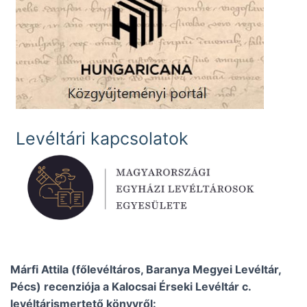
Levéltári kapcsolatok
Márfi Attila (főlevéltáros, Baranya Megyei Levéltár,
Pécs) recenziója a Kalocsai Érseki Levéltár c.
levéltárismertető könyvről: