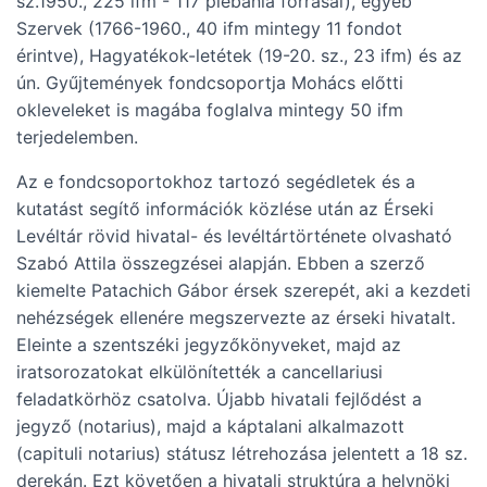
sz.1950., 225 ifm - 117 plébánia forrásai), egyéb
Szervek (1766-1960., 40 ifm mintegy 11 fondot
érintve), Hagyatékok-letétek (19-20. sz., 23 ifm) és az
ún. Gyűjtemények fondcsoportja Mohács előtti
okleveleket is magába foglalva mintegy 50 ifm
terjedelemben.
Az e fondcsoportokhoz tartozó segédletek és a
kutatást segítő információk közlése után az Érseki
Levéltár rövid hivatal- és levéltártörténete olvasható
Szabó Attila összegzései alapján. Ebben a szerző
kiemelte Patachich Gábor érsek szerepét, aki a kezdeti
nehézségek ellenére megszervezte az érseki hivatalt.
Eleinte a szentszéki jegyzőkönyveket, majd az
iratsorozatokat elkülönítették a cancellariusi
feladatkörhöz csatolva. Újabb hivatali fejlődést a
jegyző (notarius), majd a káptalani alkalmazott
(capituli notarius) státusz létrehozása jelentett a 18 sz.
derekán. Ezt követően a hivatali struktúra a helynöki