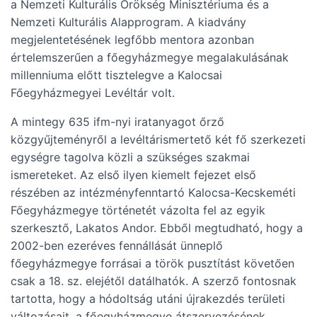
a Nemzeti Kulturális Örökség Minisztériuma és a
Nemzeti Kulturális Alapprogram. A kiadvány
megjelentetésének legfőbb mentora azonban
értelemszerűen a főegyházmegye megalakulásának
millenniuma előtt tisztelegve a Kalocsai
Főegyházmegyei Levéltár volt.
A mintegy 635 ifm-nyi iratanyagot őrző
közgyűjteményről a levéltárismertető két fő szerkezeti
egységre tagolva közli a szükséges szakmai
ismereteket. Az első ilyen kiemelt fejezet első
részében az intézményfenntartó Kalocsa-Kecskeméti
Főegyházmegye történetét vázolta fel az egyik
szerkesztő, Lakatos Andor. Ebből megtudható, hogy a
2002-ben ezeréves fennállását ünneplő
főegyházmegye forrásai a török pusztítást követően
csak a 18. sz. elejétől datálhatók. A szerző fontosnak
tartotta, hogy a hódoltság utáni újrakezdés területi
változásait, a főegyházmegye átszervezésének