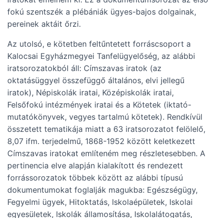
fokú szentszék a plébániák ügyes-bajos dolgainak,
pereinek aktáit őrzi.
Az utolsó, e kötetben feltűntetett forráscsoport a
Kalocsai Egyházmegyei Tanfelügyelőség, az alábbi
iratsorozatokból áll: Címszavas iratok (az
oktatásüggyel összefüggő általános, elvi jellegű
iratok), Népiskolák iratai, Középiskolák iratai,
Felsőfokú intézmények iratai és a Kötetek (iktató-
mutatókönyvek, vegyes tartalmú kötetek). Rendkívül
összetett tematikája miatt a 63 iratsorozatot felölelő,
8,07 ifm. terjedelmű, 1868-1952 között keletkezett
Címszavas iratokat említeném meg részletesebben. A
pertinencia elve alapján kialakított és rendezett
forrássorozatok többek között az alábbi típusú
dokumentumokat foglalják magukba: Egészségügy,
Fegyelmi ügyek, Hitoktatás, Iskolaépületek, Iskolai
egyesületek, Iskolák államosítása, Iskolalátogatás,