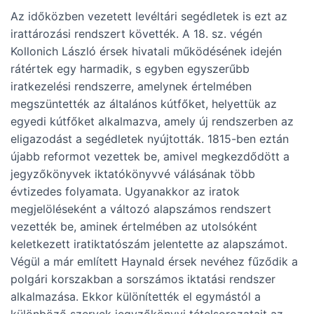
Az időközben vezetett levéltári segédletek is ezt az
irattározási rendszert követték. A 18. sz. végén
Kollonich László érsek hivatali működésének idején
rátértek egy harmadik, s egyben egyszerűbb
iratkezelési rendszerre, amelynek értelmében
megszüntették az általános kútfőket, helyettük az
egyedi kútfőket alkalmazva, amely új rendszerben az
eligazodást a segédletek nyújtották. 1815-ben eztán
újabb reformot vezettek be, amivel megkezdődött a
jegyzőkönyvek iktatókönyvvé válásának több
évtizedes folyamata. Ugyanakkor az iratok
megjelöléseként a változó alapszámos rendszert
vezették be, aminek értelmében az utolsóként
keletkezett iratiktatószám jelentette az alapszámot.
Végül a már említett Haynald érsek nevéhez fűződik a
polgári korszakban a sorszámos iktatási rendszer
alkalmazása. Ekkor különítették el egymástól a