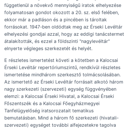
függetlenül a növekvő mennyiségű iratok elhelyezése
folyamatosan gondot okozott a 20. sz. első felében,
ekkor már a padláson és a pincében is tároltak
forrásokat. 1947-ben oldódtak meg az Érseki Levéltár
elhelyezési gondjai azzal, hogy az eddigi tanácstermet
átalakították, és ezzel a földszinti "nagylevéltár"
elnyerte végleges szerkezetét és helyét.
E részletes ismertetést követi a kötetben a Kalocsai
Érseki Levéltár repertóriumszintű, rendkívül részletes
ismertetése mindhárom szerkesztő tolmácsolásában.
Az ismertető az Érseki Levéltár forrásait alkotó három
nagy szerkezeti (szervezeti) egység függvényében
elemzi: a Kalocsai Érseki Hivatal, a Kalocsai Érseki
Főszentszék és a Kalocsai Főegyházmegyei
Tanfelügyelőség iratsorozatait tematikus
bemutatásban. Mind a három fő szerkezeti (hivatali-
szervezeti) egységet további alfejezetekre tagolva