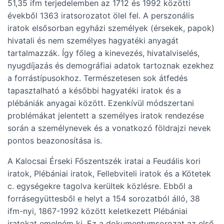
51,35 ifm terjedelemben az 1712 és 1992 közötti
évekből 1363 iratsorozatot ölel fel. A perszonális
iratok elsősorban egyházi személyek (érsekek, papok)
hivatali és nem személyes hagyatéki anyagát
tartalmazzák. Így főleg a kinevezés, hivatalviselés,
nyugdíjazás és demográfiai adatok tartoznak ezekhez
a forrástípusokhoz. Természetesen sok átfedés
tapasztalható a későbbi hagyatéki iratok és a
plébániák anyagai között. Ezenkívül módszertani
problémákat jelentett a személyes iratok rendezése
során a személynevek és a vonatkozó földrajzi nevek
pontos beazonosítása is.
A Kalocsai Érseki Főszentszék iratai a Feudális kori
iratok, Plébániai iratok, Fellebviteli iratok és a Kötetek
c. egységekre tagolva kerültek közlésre. Ebből a
forrásegyüttesből e helyt a 154 sorozatból álló, 38
ifm-nyi, 1867-1992 között keletkezett Plébániai
iratokat emelném ki. Ez a dokumentumsorozat az első