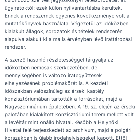
különböző szervek jegyzőkönyvi tételsorozatait az
ügyiratoktól: ezek külön nyilvántartásba kerültek.
Ennek a rendszernek egyenes következménye volt a
mutatókönyvek használata. Végezetül az időközben
kialakult állagok, sorozatok és tételek rendszerén
alapulva alakult ki a ma is érvényben lévő irattározási
rendszer.
A szerző hasonló részletességgel tárgyalja az
időközben nemcsak szerkezetében, de
mennyiségében is változó irategyüttesek
elhelyezésének problémakörét is. A kezdeti
időszakban valószínűleg az érseki kastély
konzisztóriumában tartották a forrásokat, majd a
Nagyszeminárium épületében. A 19. sz. elején az érseki
palotában kialakított konzisztóriumi terem mellett volt
a levéltár mint önálló hivatal. Később a Helynöki
Hivatal felé terjeszkedett az archivum, majd a polgári
korszakban is újabb irodahelyiségeket kapott. Ettől