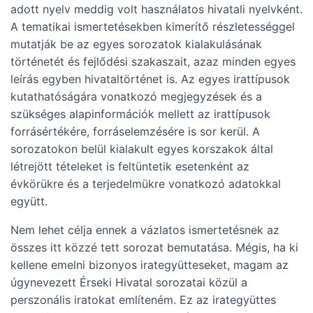
adott nyelv meddig volt használatos hivatali nyelvként.
A tematikai ismertetésekben kimerítő részletességgel
mutatják be az egyes sorozatok kialakulásának
történetét és fejlődési szakaszait, azaz minden egyes
leírás egyben hivataltörténet is. Az egyes irattípusok
kutathatóságára vonatkozó megjegyzések és a
szükséges alapinformációk mellett az irattípusok
forrásértékére, forráselemzésére is sor kerül. A
sorozatokon belül kialakult egyes korszakok által
létrejött tételeket is feltüntetik esetenként az
évkörükre és a terjedelmükre vonatkozó adatokkal
együtt.
Nem lehet célja ennek a vázlatos ismertetésnek az
összes itt közzé tett sorozat bemutatása. Mégis, ha ki
kellene emelni bizonyos irategyütteseket, magam az
úgynevezett Érseki Hivatal sorozatai közül a
perszonális iratokat említeném. Ez az irategyüttes