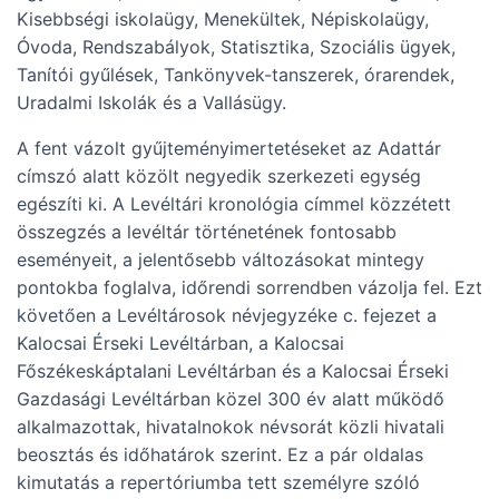
Kisebbségi iskolaügy, Menekültek, Népiskolaügy,
Óvoda, Rendszabályok, Statisztika, Szociális ügyek,
Tanítói gyűlések, Tankönyvek-tanszerek, órarendek,
Uradalmi Iskolák és a Vallásügy.
A fent vázolt gyűjteményimertetéseket az Adattár
címszó alatt közölt negyedik szerkezeti egység
egészíti ki. A Levéltári kronológia címmel közzétett
összegzés a levéltár történetének fontosabb
eseményeit, a jelentősebb változásokat mintegy
pontokba foglalva, időrendi sorrendben vázolja fel. Ezt
követően a Levéltárosok névjegyzéke c. fejezet a
Kalocsai Érseki Levéltárban, a Kalocsai
Főszékeskáptalani Levéltárban és a Kalocsai Érseki
Gazdasági Levéltárban közel 300 év alatt működő
alkalmazottak, hivatalnokok névsorát közli hivatali
beosztás és időhatárok szerint. Ez a pár oldalas
kimutatás a repertóriumba tett személyre szóló