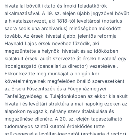
hivatallal bővült iktató és írnoki feladatkörök
alkalmazásával. A 19. sz. elején újabb jegyzővel bővült
a hivatalszervezet, aki 1818-tól levéltárosi (notarius
sacra sedis una archivarius) minőségben működött
tovább. Az érseki hivatal újabb, jelentős reformja
Haynald Lajos érsek nevéhez fűződik, aki
megszüntette a helynöki hivatalt és az időközben
kialakult érseki aulát szervezte át érseki hivatallá egy
irodaigazgató (cancellarius director) vezetésével.
Ekkor kezdte meg munkáját a polgári kor
követelményeinek megfelelően önálló szervezetként
az Érseki Főszentszék és a Főegyházmegyei
Tanfelügyelőség is. Tulajdonképpen az ekkor kialakult
hivatali és levéltári struktúra a mai napokig ezeken az
alapokon nyugszik, néhány szerv átalakulása és
megszűnése ellenére. A 20. sz. elején tapasztalható
tudományos szintű kutatói érdeklődés tette
szükségessé a levéltár-igazgatói (archivaria director)