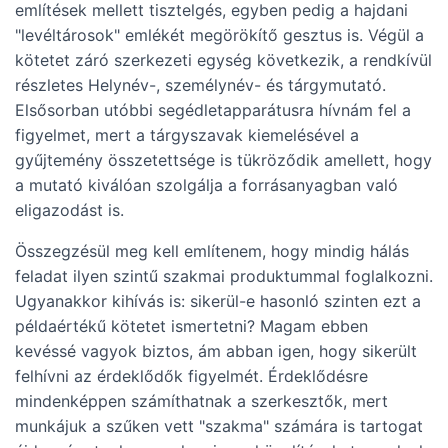
említések mellett tisztelgés, egyben pedig a hajdani
"levéltárosok" emlékét megörökítő gesztus is. Végül a
kötetet záró szerkezeti egység következik, a rendkívül
részletes Helynév-, személynév- és tárgymutató.
Elsősorban utóbbi segédletapparátusra hívnám fel a
figyelmet, mert a tárgyszavak kiemelésével a
gyűjtemény összetettsége is tükröződik amellett, hogy
a mutató kiválóan szolgálja a forrásanyagban való
eligazodást is.
Összegzésül meg kell említenem, hogy mindig hálás
feladat ilyen szintű szakmai produktummal foglalkozni.
Ugyanakkor kihívás is: sikerül-e hasonló szinten ezt a
példaértékű kötetet ismertetni? Magam ebben
kevéssé vagyok biztos, ám abban igen, hogy sikerült
felhívni az érdeklődők figyelmét. Érdeklődésre
mindenképpen számíthatnak a szerkesztők, mert
munkájuk a szűken vett "szakma" számára is tartogat