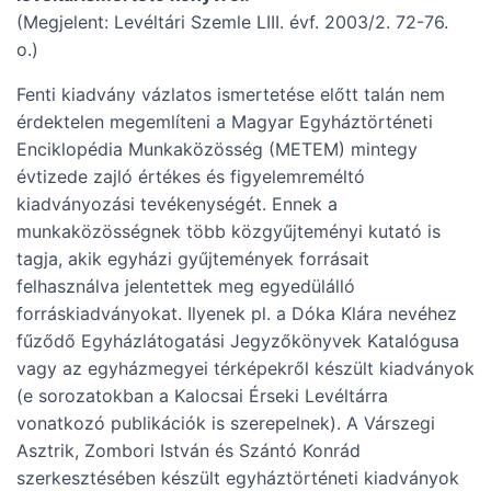
(Megjelent: Levéltári Szemle LIII. évf. 2003/2. 72-76.
o.)
Fenti kiadvány vázlatos ismertetése előtt talán nem
érdektelen megemlíteni a Magyar Egyháztörténeti
Enciklopédia Munkaközösség (METEM) mintegy
évtizede zajló értékes és figyelemreméltó
kiadványozási tevékenységét. Ennek a
munkaközösségnek több közgyűjteményi kutató is
tagja, akik egyházi gyűjtemények forrásait
felhasználva jelentettek meg egyedülálló
forráskiadványokat. Ilyenek pl. a Dóka Klára nevéhez
fűződő Egyházlátogatási Jegyzőkönyvek Katalógusa
vagy az egyházmegyei térképekről készült kiadványok
(e sorozatokban a Kalocsai Érseki Levéltárra
vonatkozó publikációk is szerepelnek). A Várszegi
Asztrik, Zombori István és Szántó Konrád
szerkesztésében készült egyháztörténeti kiadványok