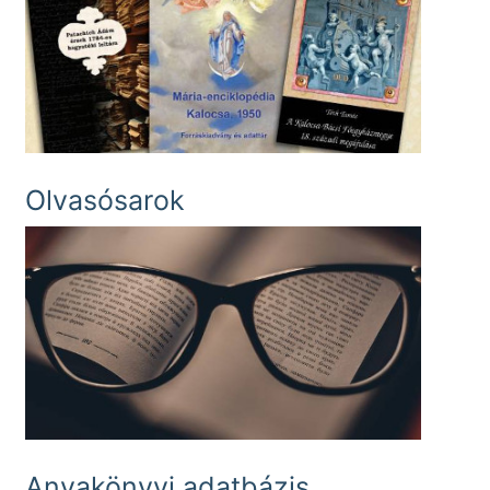
Olvasósarok
Anyakönyvi adatbázis