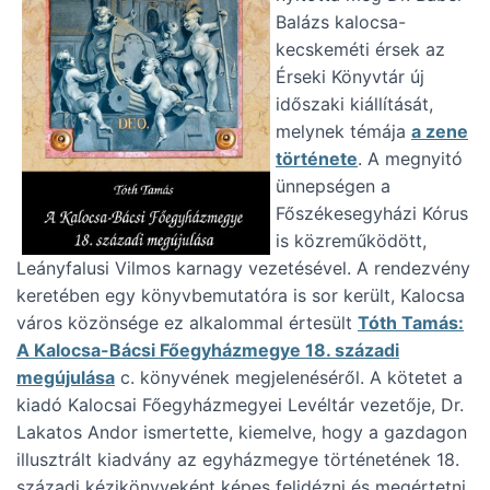
Balázs kalocsa-
kecskeméti érsek az
Érseki Könyvtár új
időszaki kiállítását,
melynek témája
a zene
története
. A megnyitó
ünnepségen a
Főszékesegyházi Kórus
is közreműködött,
Leányfalusi Vilmos karnagy vezetésével. A rendezvény
keretében egy könyvbemutatóra is sor került, Kalocsa
város közönsége ez alkalommal értesült
Tóth Tamás:
A Kalocsa-Bácsi Főegyházmegye 18. századi
megújulása
c. könyvének megjelenéséről. A kötetet a
kiadó Kalocsai Főegyházmegyei Levéltár vezetője, Dr.
Lakatos Andor ismertette, kiemelve, hogy a gazdagon
illusztrált kiadvány az egyházmegye történetének 18.
századi kézikönyveként képes felidézni és megértetni