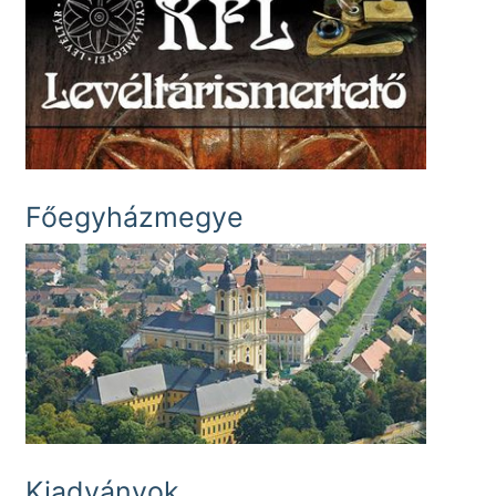
Főegyházmegye
Kiadványok