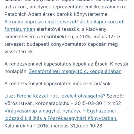
azt a kort, amelynek reprezentatív emléke számunkra
Patachich Ádám érsek barokk könyvtárterme.
A könyv impresszumát-bevezetőjét honlapunkon pdf
formátumban
elérhetővé tesszük, a kiadvány
ismertetésére a későbbiekben, a 2015. május 12-re
tervezett budapesti könyvbemutató kapcsán még
visszatérünk.
A rendezvénnyel kapcsolatos képek az Érseki Kincstár
honlapján:
Zenetörténeti megnyitó c. képgalériában
A rendezvénnyel kapcsolatos média-híradások:
Liszt Ferenc kézzel írott leveleit olvasgatná?
Szerző:
Vörös István, koronaradio.hu – 2015-03-30 11:41:52
Virágvasárnap a nagyhét nyitánya – Egyházzenei
időszaki kiállítás a Főszékesegyházi Könyvtárban
,
Kalohírek.hu - 2015. március 31.,kedd 10:28