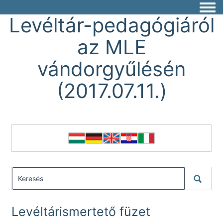
Togg
Levéltár-pedagógiáról
az MLE
vándorgyűlésén
(2017.07.11.)
Levéltárismertető füzet