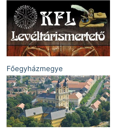
Főegyházmegye