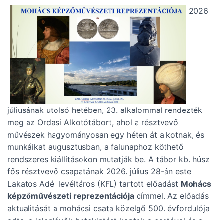
2026
júliusának utolsó hetében, 23. alkalommal rendezték
meg az Ordasi Alkotótábort, ahol a résztvevő
művészek hagyományosan egy héten át alkotnak, és
munkáikat augusztusban, a falunaphoz köthető
rendszeres kiállításokon mutatják be. A tábor kb. húsz
fős résztvevő csapatának 2026. július 28-án este
Lakatos Adél levéltáros (KFL) tartott előadást
Mohács
képzőművészeti reprezentációja
címmel. Az előadás
aktualitását a mohácsi csata közelgő 500. évfordulója