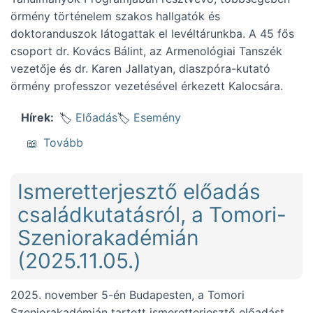
örmény történelem szakos hallgatók és
doktoranduszok látogattak el levéltárunkba. A 45 fős
csoport dr. Kovács Bálint, az Armenológiai Tanszék
vezetője és dr. Karen Jallatyan, diaszpóra-kutató
örmény professzor vezetésével érkezett Kalocsára.
Előadás
Esemény
Hírek
(Ismerkedés a KFL örmény forrásaival (2025.
Tovább
Ismeretterjesztő előadás
családkutatásról, a Tomori-
Szeniorakadémián
(2025.11.05.)
2025. november 5-én Budapesten, a Tomori
Szeniorakadémián tartott ismeretterjesztő előadást