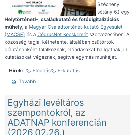
Széchenyi
sétány 6.) egy
Helytörténeti-, családkutató és fotódigitalizációs
műhely
, a
Magyar Családtörténet-kutató Egyesület
(MACSE)
és a
CédrusNet Kecskemét
szervezésében. A
közösség tagjai kéthetente, általában csütörtök
délutánonként találkoznak, előadásokat hallgatnak, ill.
kutatásokat végeznek, segítve egymás munkáját.
Előadás
E-kutatás
Hírek
(Forrásismertető az e-kutatásról Kecskemé
Tovább
Egyházi levéltáros
szempontokról, az
ADATNAP konferencián
(2026.02.26.)