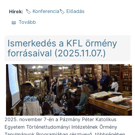
Konferencia
Előadás
Hírek
(Egyházi levéltáros szempontokról, az ADA
Tovább
Ismerkedés a KFL örmény
forrásaival (2025.11.07.)
2025. november 7-én a Pázmány Péter Katolikus
Egyetem Történettudományi Intézetének Örmény
Tanulmányok Programjában résztvevő, többségében