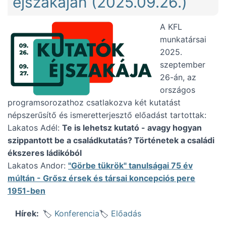
éjszakáján (2025.09.26.)
A KFL
munkatársai
2025.
szeptember
26-án, az
országos
programsorozathoz csatlakozva két kutatást
népszerűsítő és ismeretterjesztő előadást tartottak:
Lakatos Adél:
Te is lehetsz kutató - avagy hogyan
szippantott be a családkutatás? Történetek a családi
ékszeres ládikóból
Lakatos Andor:
"Görbe tükrök" tanulságai 75 év
múltán - Grősz érsek és társai koncepciós pere
1951-ben
Konferencia
Előadás
Hírek