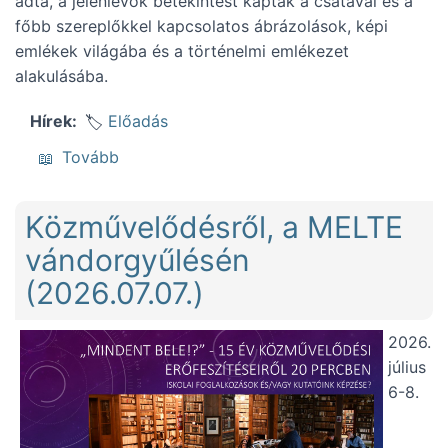
adta, a jelenlévők betekintést kaptak a csatával és a
főbb szereplőkkel kapcsolatos ábrázolások, képi
emlékek világába és a történelmi emlékezet
alakulásába.
Előadás
Hírek
(Mohács képi emlékeiről, az Ordasi alkotót
Tovább
Közművelődésről, a MELTE
vándorgyűlésén
(2026.07.07.)
2026.
július
6-8.