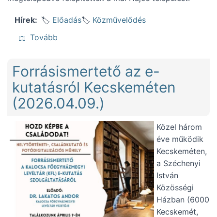
Előadás
Közművelődés
Hírek
(Előadás a hajósi kegyszoborról (2026.05.0
Tovább
Forrásismertető az e-
kutatásról Kecskeméten
(2026.04.09.)
Közel három
éve működik
Kecskeméten,
a Széchenyi
István
Közösségi
Házban (6000
Kecskemét,