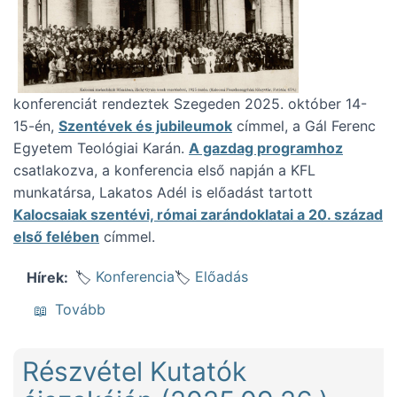
konferenciát rendeztek Szegeden 2025. október 14-
15-én,
Szentévek és jubileumok
címmel, a Gál Ferenc
Egyetem Teológiai Karán.
A gazdag programhoz
csatlakozva, a konferencia első napján a KFL
munkatársa, Lakatos Adél is előadást tartott
Kalocsaiak szentévi, római zarándoklatai a 20. század
első felében
címmel.
Konferencia
Előadás
Hírek
(Kalocsai főegyházmegyés zarándoklatokról
Tovább
Részvétel Kutatók