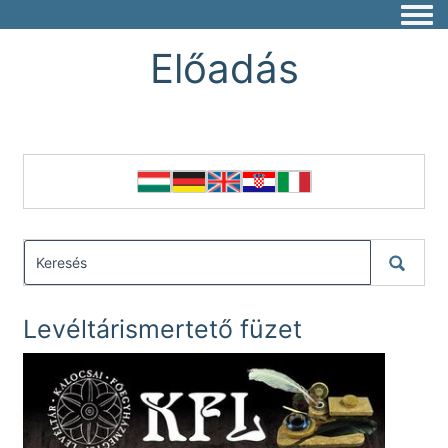
Togg
Előadás
Levéltárismertető füzet