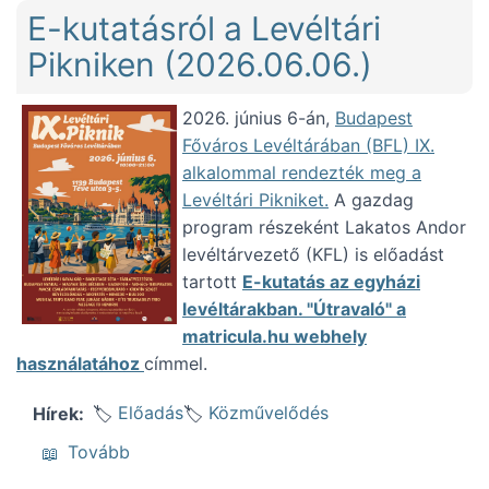
E-kutatásról a Levéltári
Pikniken (2026.06.06.)
2026. június 6-án,
Budapest
Főváros Levéltárában (BFL) IX.
alkalommal rendezték meg a
Levéltári Pikniket.
A gazdag
program részeként Lakatos Andor
levéltárvezető (KFL) is előadást
tartott
E-kutatás az egyházi
levéltárakban. "Útravaló" a
matricula.hu webhely
használatához
címmel.
Előadás
Közművelődés
Hírek
(E-kutatásról a Levéltári Pikniken (2026.06.
Tovább