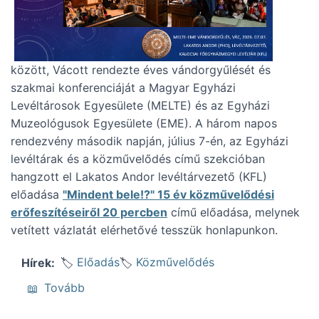
között, Vácott rendezte éves vándorgyűlését és
szakmai konferenciáját a Magyar Egyházi
Levéltárosok Egyesülete (MELTE) és az Egyházi
Muzeológusok Egyesülete (EME). A három napos
rendezvény második napján, július 7-én, az Egyházi
levéltárak és a közművelődés című szekcióban
hangzott el Lakatos Andor levéltárvezető (KFL)
előadása
"Mindent bele!?" 15 év közművelődési
erőfeszítéseiről 20 percben
című előadása, melynek
vetített vázlatát elérhetővé tesszük honlapunkon.
Előadás
Közművelődés
Hírek
(Közművelődésről, a MELTE vándorgyűlésén
Tovább