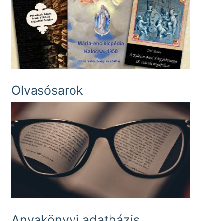
Olvasósarok
Anyakönyvi adatbázis