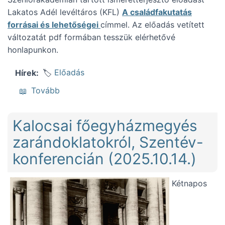
Lakatos Adél levéltáros (KFL)
A családfakutatás
forrásai és lehetőségei
címmel. Az előadás vetített
változatát pdf formában tesszük elérhetővé
honlapunkon.
Előadás
Hírek
(Ismeretterjesztő előadás családkutatásról
Tovább
Kalocsai főegyházmegyés
zarándoklatokról, Szentév-
konferencián (2025.10.14.)
Kétnapos