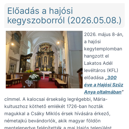
Előadás a hajósi
kegyszoborról (2026.05.08.)
2026. május 8-án,
a hajósi
kegytemplomban
hangzott el
Lakatos Adél
levéltáros (KFL)
előadása
„
300
éve a Hajósi Szűz
Anya oltalmában
”
címmel. A kalocsai érsekség legrégebbi, Mária-
kultuszhoz köthető emlékét 1726-ban hozták
magukkal a Csáky Miklós érsek hívására érkező,
németajkú bevándorlók, akik magyar földön
megtelepedve felépítették a mai Hajós települést.