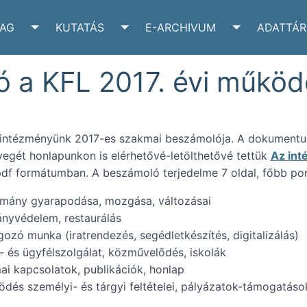
YAG
KUTATÁS
E-ARCHIVUM
ADATTÁR
VÉLTÁR SUBMENU
TOGGLE IRATANYAG SUBMENU
TOGGLE KUTATÁS SUBMENU
TOGGLE E-A
a KFL 2017. évi működé
 intézményünk 2017-es szakmai beszámolója. A dokumentum 
övegét honlapunkon is elérhetővé-letölthetővé tettük
Az in
pdf formátumban. A beszámoló terjedelme 7 oldal, főbb pon
lomány gyarapodása, mozgása, változásai
ányvédelem, restaurálás
lgozó munka (iratrendezés, segédletkészítés, digitalizálás)
ó- és ügyfélszolgálat, közművelődés, iskolák
ai kapcsolatok, publikációk, honlap
ödés személyi- és tárgyi feltételei, pályázatok-támogatáso