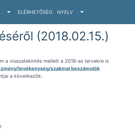
ELÉRHETŐSÉG
NYELV
RCHIVUM SUBMENU
TOGGLE ADATTÁR SUBMENU
TOGGLE NYELV SUBM
séről (2018.02.15.)
a visszatekintés mellett a 2018-as tervekre is
tézmény/tevékenység/szakmai beszámolók
tjai a következők:
k