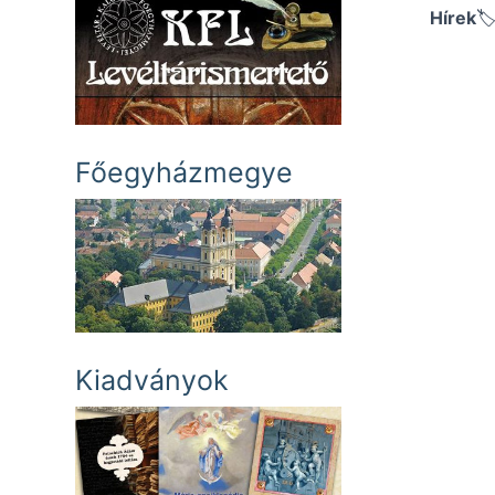
Hírek
Főegyházmegye
Kiadványok