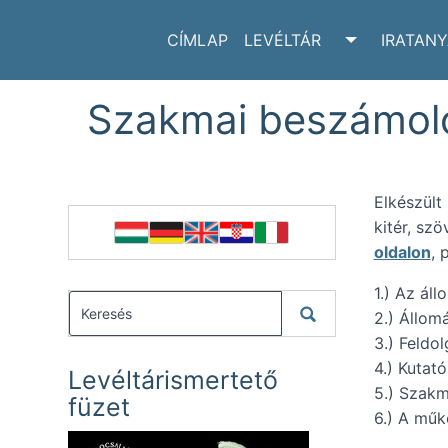
CÍMLAP
LEVÉLTÁR
IRATAN
TOGGLE LE
Szakmai beszámoló 
Elkészült
kitér, sz
oldalon
, 
1.) Az ál
2.) Állom
3.) Feldo
4.) Kutat
Levéltárismertető
5.) Szakm
füzet
6.) A műk