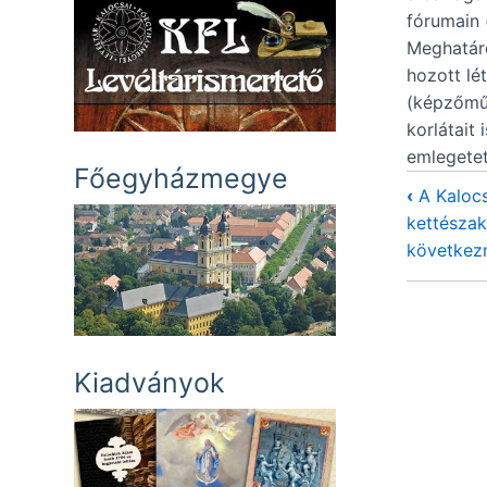
fórumain 
Meghatáro
hozott lé
(képzőműv
korlátait
emlegetett
Főegyházmegye
‹
A Kaloc
kettészak
következ
Kiadványok