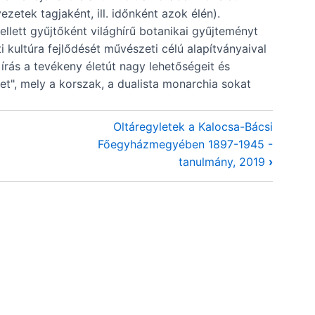
zetek tagjaként, ill. időnként azok élén).
lett gyűjtőként világhírű botanikai gyűjteményt
kultúra fejlődését művészeti célú alapítványaival
rás a tevékeny életút nagy lehetőségeit és
get", mely a korszak, a dualista monarchia sokat
Oltáregyletek a Kalocsa-Bácsi
Főegyházmegyében 1897-1945 -
tanulmány, 2019
›