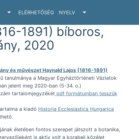
ELÉRHETŐSÉG
NYELV
RCHIVUM SUBMENU
TOGGLE ADATTÁR SUBMENU
TOGGLE NYELV SUBM
16-1891) bíboros,
ány, 2020
ny és művészet Haynald Lajos (1816-1891)
ű tanulmánya a Magyar Egyháztörténeti Vázlatok
an jelent meg 2020-ban (5-34. o.)
tszám tartalomjegyzékét
pdf formátumban tesszük
tartalma a kiadó
Historia Ecclesiastica Hungarica
thető.
ának életében fontos szerepet játszott a botanika,
ervezőjeként is aktív volt a korabeli közélet