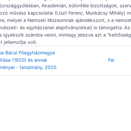
(országgyűlésben, Akadémián, különféle bizottságok, szerve
zó művész kapcsolatai (Liszt Ferenc, Munkácsy Mihály) mel
tre, melyet a Nemzeti Múzeumnak ajándékozott, s a nemzeti 
észeti- és egyházzenei alapítványokkal) is támogatta. Az í
 is igyekszik számba venni, mintegy jelezve azt a "kettőssé
 jellemzője volt.
sa-Bácsi Főegyházmegye
ítása (1920) és annak
Fel
ményei - tanulmány, 2020