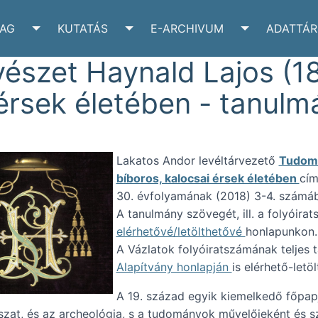
YAG
KUTATÁS
E-ARCHIVUM
ADATTÁR
VÉLTÁR SUBMENU
TOGGLE IRATANYAG SUBMENU
TOGGLE KUTATÁS SUBMENU
TOGGLE E-A
szet Haynald Lajos (18
 érsek életében - tanulm
Lakatos Andor levéltárvezető
Tudomá
bíboros, kalocsai érsek életében
cím
30. évfolyamának (2018) 3-4. számáb
A tanulmány szövegét, ill. a folyóira
elérhetővé/letölthetővé
honlapunkon.
A Vázlatok folyóiratszámának teljes 
Alapítvány honlapján
is elérhető-letöl
A 19. század egyik kiemelkedő főpapj
ászat, és az archeológia, s a tudományok művelőjeként és sz