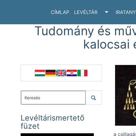
CÍMLAP
LEVÉLTÁR
IRATAN
TOGGLE LE
Tudomány és művé
kalocsai
Levéltárismertető
füzet
a csillag