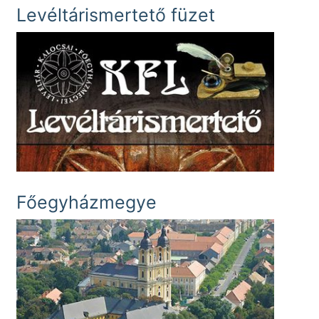
Levéltárismertető füzet
Főegyházmegye