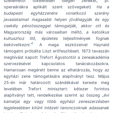
szellemétől tökéletesen idegen zenéket, pl.
operaáriákra aplikált szent szövegeket)
Ha a
budapesti egyházzenére vonatkozó szerény
javaslataimat magasabb helyen jóváhagyják és egy
csekély pénzösszeggel támogatják, akkor ott és
Magyarország más városaiban méltó, a katolikus
kultuszhoz illő, épületes teljesítmények fognak
5
bekövetkezni.”
A maga eszközeivel Haynald
támogatni próbálta Liszt erőfeszítéseit. 1873 tavaszán
meghívást kapott Trefort Ágostontól a zeneakadémia
szervezésével kapcsolatos tanácskozásokra.
Hamarosan megérett benne az elhatározás, hogy az
egyházi zene támogatására alapítványt tesz. Május
25-én már határozott szándékával kereste meg
levelében Trefort minisztert: kétezer forintos
alapítványt tett, rendelkezése szerint az összeg
„évi
kamatjai egy vagy több egyházi zeneszerzésben
legjelesebben kitűnt intézeti tanonczoknak adassanak