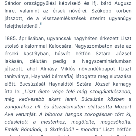
Sándor országgyűlési képviselő és ifj. báró Augusz
Imre, valamint az érsek nővérei. Szűkebb körben
játszott, de a visszaemlékezések szerint ugyanúgy
11
felejthetetlenül.
1885. áprilisában, ugyancsak nagyhéten érkezett Liszt
utolsó alkalommal Kalocsára. Nagyszombaton este az
érseki kastélyban, húsvét hétfőn Sztára József
lakásán, délután pedig a Nagyszemináriumban
játszott, ahol Almásy Miklós növendékpapot (Liszt
tanítványa, Haynald bérmafia) látogatta meg elutazása
előtt. Búcsúzását Haynaldtól Sztára József karnagy
írta le:
„Liszt élete vége felé még szolgálatkészebb,
még kedvesebb akart lenni. Búcsúzás közben a
zongorához ült és átszellemülten eljátszotta Mozart
Ave verumját. A bíboros hangos zokogásban tört ki,
odasietett a mesterhez, megölelte, megcsókolta.
Emlék Rómából, a Sixtinából! – mondta.”
Liszt hétfőn