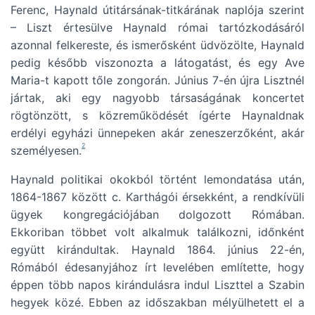
Ferenc, Haynald útitársának-titkárának naplója szerint
– Liszt értesülve Haynald római tartózkodásáról
azonnal felkereste, és ismerősként üdvözölte, Haynald
pedig később viszonozta a látogatást, és egy Ave
Maria-t kapott tőle zongorán. Június 7-én újra Lisztnél
jártak, aki egy nagyobb társaságának koncertet
rögtönzött, s közreműködését ígérte Haynaldnak
erdélyi egyházi ünnepeken akár zeneszerzőként, akár
2
személyesen.
Haynald politikai okokból történt lemondatása után,
1864-1867 között c. Karthágói érsekként, a rendkívüli
ügyek kongregációjában dolgozott Rómában.
Ekkoriban többet volt alkalmuk találkozni, időnként
együtt kirándultak. Haynald 1864. június 22-én,
Rómából édesanyjához írt levelében említette, hogy
éppen több napos kirándulásra indul Liszttel a Szabin
hegyek közé. Ebben az időszakban mélyülhetett el a