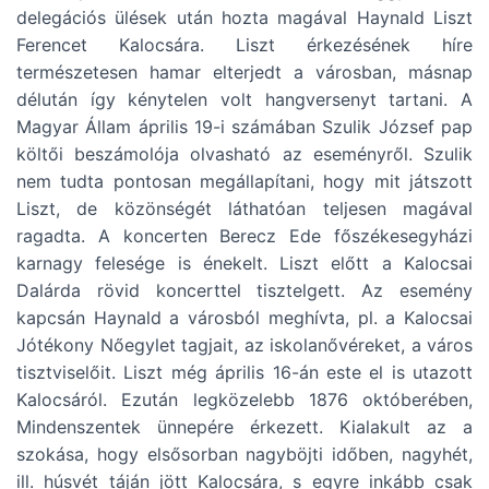
delegációs ülések után hozta magával Haynald Liszt
Ferencet Kalocsára. Liszt érkezésének híre
természetesen hamar elterjedt a városban, másnap
délután így kénytelen volt hangversenyt tartani. A
Magyar Állam április 19-i számában Szulik József pap
költői beszámolója olvasható az eseményről. Szulik
nem tudta pontosan megállapítani, hogy mit játszott
Liszt, de közönségét láthatóan teljesen magával
ragadta. A koncerten Berecz Ede főszékesegyházi
karnagy felesége is énekelt. Liszt előtt a Kalocsai
Dalárda rövid koncerttel tisztelgett. Az esemény
kapcsán Haynald a városból meghívta, pl. a Kalocsai
Jótékony Nőegylet tagjait, az iskolanővéreket, a város
tisztviselőit. Liszt még április 16-án este el is utazott
Kalocsáról. Ezután legközelebb 1876 októberében,
Mindenszentek ünnepére érkezett. Kialakult az a
szokása, hogy elsősorban nagyböjti időben, nagyhét,
ill. húsvét táján jött Kalocsára, s egyre inkább csak