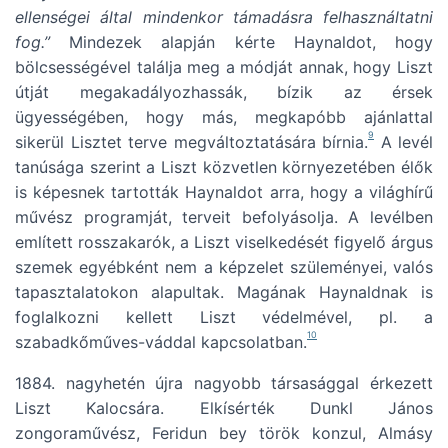
ellenségei által mindenkor támadásra felhasználtatni
fog.”
Mindezek alapján kérte Haynaldot, hogy
bölcsességével találja meg a módját annak, hogy Liszt
útját megakadályozhassák, bízik az érsek
ügyességében, hogy más, megkapóbb ajánlattal
9
sikerül Lisztet terve megváltoztatására bírnia.
A levél
tanúsága szerint a Liszt közvetlen környezetében élők
is képesnek tartották Haynaldot arra, hogy a világhírű
művész programját, terveit befolyásolja. A levélben
említett rosszakarók, a Liszt viselkedését figyelő árgus
szemek egyébként nem a képzelet szüleményei, valós
tapasztalatokon alapultak. Magának Haynaldnak is
foglalkozni kellett Liszt védelmével, pl. a
10
szabadkőműves-váddal kapcsolatban.
1884. nagyhetén újra nagyobb társasággal érkezett
Liszt Kalocsára. Elkísérték Dunkl János
zongoraművész, Feridun bey török konzul, Almásy