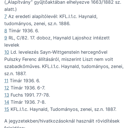
(„Alapítvány” gyűjtőaktában elhelyezve 1663/1882 sz.
alatt.)
7
Az eredeti alapítólevél: KFL.I.1.c. Haynald,
tudományos, zenei, sz.n. 1886.
8
Tímár 1936. 6.
9
RL, C/82. 17. doboz, Haynald Lajoshoz intézett
levelek
10
Ld. levelezés Sayn-Wittgenstein hercegnővel
Pulszky Ferenc állításáról, miszerint Liszt nem volt
szabadkőműves. KFL.I.1.c. Haynald, tudományos, zenei,
sz.n. 1887.
11
Tímár 1936. 6.
12
Tímár 1936. 6-7.
13
Fuchs 1991. 77-78.
14
Tímár 1936. 7-8.
15
KFL.I.1.c. Haynald, Tudományos, zenei, sz.n. 1887.
A jegyzetekben/hivatkozásoknál használt rövidítések