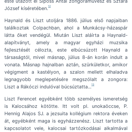
este utazott el Siposs Antal zongoraművész és Sztára
12
József kíséretében.
Haynald és Liszt utoljára 1886. július első napjaiban
találkoztak Colpachban, ahol a Munkácsy-házaspár
látta őket vendégül. Miután Liszt aláírta a Haynald-
alapítványt, amely a magyar egyházi muzsika
fejlesztését célozta, este elbúcsúzott Haynald a
társaságtól, mivel másnap, július 8-án korán indult a
vonata. Másnap hajnalban aztán, szürkületkor, amikor
végigment a kastélyon, a szalon mellett elhaladva
legnagyobb meglepetésére megszólalt a zongora:
13
Liszt a Rákóczi indulóval búcsúztatta...
Liszt Ferencet egyébként több személyes ismeretség
is Kalocsához kötötte. Itt volt pl. unokaöccse, P.
Hennig Alajos SJ. a jezsuita kollégium rektora éveken
át, egyébként maga is egyházzenész. Liszt tartotta a
kapcsolatot vele, kalocsai tartózkodásai alkalmával