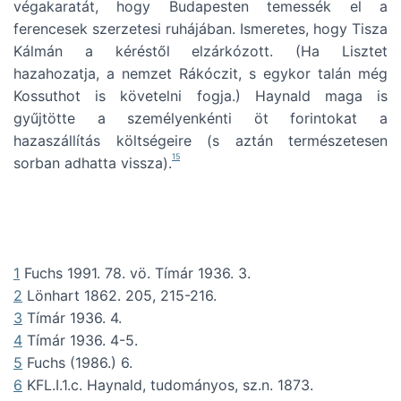
végakaratát, hogy Budapesten temessék el a
ferencesek szerzetesi ruhájában. Ismeretes, hogy Tisza
Kálmán a kéréstől elzárkózott. (Ha Lisztet
hazahozatja, a nemzet Rákóczit, s egykor talán még
Kossuthot is követelni fogja.) Haynald maga is
gyűjtötte a személyenkénti öt forintokat a
hazaszállítás költségeire (s aztán természetesen
15
sorban adhatta vissza).
1
Fuchs 1991. 78. vö. Tímár 1936. 3.
2
Lönhart 1862. 205, 215-216.
3
Tímár 1936. 4.
4
Tímár 1936. 4-5.
5
Fuchs (1986.) 6.
6
KFL.I.1.c. Haynald, tudományos, sz.n. 1873.