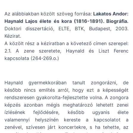
Az alábbiakban közölt szöveg forrása:
Lakatos Andor:
Haynald Lajos élete és kora (1816-1891). Biográfia.
Doktori disszertáció, ELTE, BTK, Budapest, 2003.
Kézirat.
A közölt rész a kéziratban a követező címen szerepel:
2.1. A zene szeretete, Haynald és Liszt Ferenc
kapcsolata (264-269.o.)
Haynald gyermekkorában tanult zongorázni, de
később nincs említés arról, hogy ezt a képességét
rendszeresen gyakorolta-fejlesztette volna. A zongora
képzés azonban mégis meghatározó lehetett zenei
ízlésének fejlődésére, később ugyanis élete
valamennyi helyszínén kereste a kapcsolatot a
zenével, szívesen járt koncertekre, s ha tehette, az