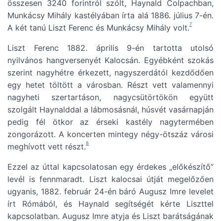
összesen 3240 forintról szólt, Haynald Colpachban,
Munkácsy Mihály kastélyában írta alá 1886. július 7-én.
7
A két tanú Liszt Ferenc és Munkácsy Mihály volt.
Liszt Ferenc 1882. április 9-én tartotta utolsó
nyilvános hangversenyét Kalocsán. Egyébként szokás
szerint nagyhétre érkezett, nagyszerdától kezdődően
egy hetet töltött a városban. Részt vett valamennyi
nagyheti szertartáson, nagycsütörtökön együtt
szolgált Haynalddal a lábmosásnál, húsvét vasárnapján
pedig fél ötkor az érseki kastély nagytermében
zongorázott. A koncerten mintegy négy-ötszáz városi
8
meghívott vett részt.
Ezzel az úttal kapcsolatosan egy érdekes „előkészítő”
levél is fennmaradt. Liszt kalocsai útját megelőzően
ugyanis, 1882. február 24-én báró Augusz Imre levelet
írt Rómából, és Haynald segítségét kérte Liszttel
kapcsolatban. Augusz Imre atyja és Liszt barátságának