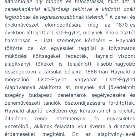
jutalomdíjul oly módon és fölosztással, mint azt a
zeneakadémiai elüljáróság tekintve a kitűzött czélt
6
legjobbnak és leghasznosabbnak ítélendi.”
A zene- és
énekművészet előmozdítására még az 1870-es
években létrejött a Liszt-Egylet, melynek elnöki tisztét
hamarosan – Liszt személyes kérésére – Haynald
töltötte be. Az egyesület tagdíjai a folyamatos
működési költségeket fedezték, Haynald viszont
alapítványi tőkéket is felajánlott kisebb-nagyobb
összegekben a társulat céljaira. 1886-ban Haynald a
megszűnő Liszt-Egylet vagyonát Liszt-Egyleti
Alapítvánnyá alakította át, melynek évi jövedelmét
szegény budapesti zenetanárok segélyezésére és
zeneművészeti tanulók ösztöndíjazására fordították.
Haynald alapító levelében egy kuratóriumot is kijelölt,
általában zenei intézmények és egyesületek
vezetőiből, akiknek feladata volt évente a díjazásra
érdemeseket megítélni. Ez az alapítvány-levél