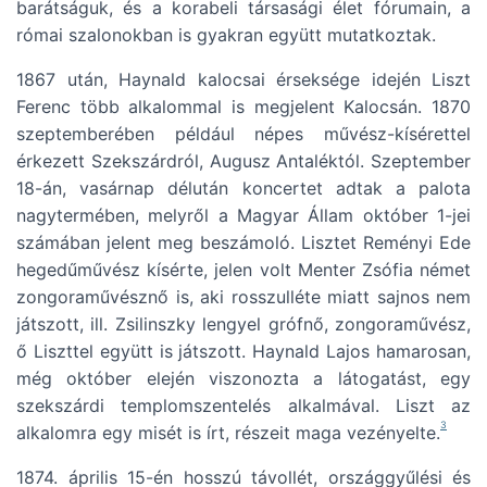
barátságuk, és a korabeli társasági élet fórumain, a
római szalonokban is gyakran együtt mutatkoztak.
1867 után, Haynald kalocsai érseksége idején Liszt
Ferenc több alkalommal is megjelent Kalocsán. 1870
szeptemberében például népes művész-kísérettel
érkezett Szekszárdról, Augusz Antaléktól. Szeptember
18-án, vasárnap délután koncertet adtak a palota
nagytermében, melyről a Magyar Állam október 1-jei
számában jelent meg beszámoló. Lisztet Reményi Ede
hegedűművész kísérte, jelen volt Menter Zsófia német
zongoraművésznő is, aki rosszulléte miatt sajnos nem
játszott, ill. Zsilinszky lengyel grófnő, zongoraművész,
ő Liszttel együtt is játszott. Haynald Lajos hamarosan,
még október elején viszonozta a látogatást, egy
szekszárdi templomszentelés alkalmával. Liszt az
3
alkalomra egy misét is írt, részeit maga vezényelte.
1874. április 15-én hosszú távollét, országgyűlési és