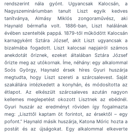
rendszerint nála gyónt. Ugyancsak Kalocsán, a
Nagyszemináriumban tanult Liszt egyik kedves
tanítványa, Almásy Miklós zongoraművész, aki
Haynald bérmafia volt. 1886-ban, Liszt halálának
évében szentelték pappá. 1879-től működött Kalocsán
karnagyként Sztára József, akit Liszt ugyancsak a
bizalmába fogadott. Liszt kalocsai napjairól számos
anekdotát őriznek, ezeket általában Sztára József
őrizte meg az utókornak. Íme, néhány: egy alkalommal
Soós György, Haynald érsek híres Gyuri huszárja
megtudta, hogy Liszt szereti a szárcsalevest. Saját
szakállára intézkedett a konyhán, és módosította az
étlapot. Az elkészült szárcsaleves azután nagyon
kellemes meglepetést okozott Lisztnek az ebédnél.
Gyuri huszár az eredményt röviden így fogalmazta
meg: „Liszttől kaptam öt forintot, az érsektől – egy
pofont.” Haynald másik huszárja, Katona Móric hozta a
postát és az újságokat. Egy alkalommal elkeverte