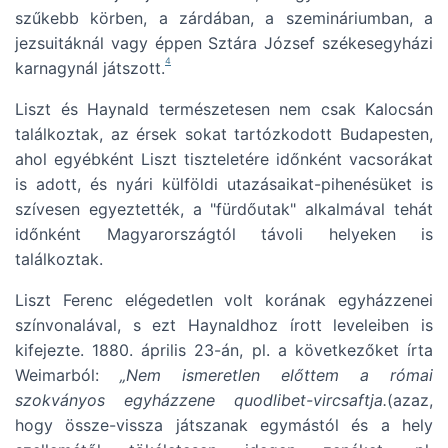
szűkebb körben, a zárdában, a szemináriumban, a
jezsuitáknál vagy éppen Sztára József székesegyházi
4
karnagynál játszott.
Liszt és Haynald természetesen nem csak Kalocsán
találkoztak, az érsek sokat tartózkodott Budapesten,
ahol egyébként Liszt tiszteletére időnként vacsorákat
is adott, és nyári külföldi utazásaikat-pihenésüket is
szívesen egyeztették, a "fürdőutak" alkalmával tehát
időnként Magyarországtól távoli helyeken is
találkoztak.
Liszt Ferenc elégedetlen volt korának egyházzenei
színvonalával, s ezt Haynaldhoz írott leveleiben is
kifejezte. 1880. április 23-án, pl. a következőket írta
Weimarból:
„Nem ismeretlen előttem a római
szokványos egyházzene quodlibet-vircsaftja.
(azaz,
hogy össze-vissza játszanak egymástól és a hely