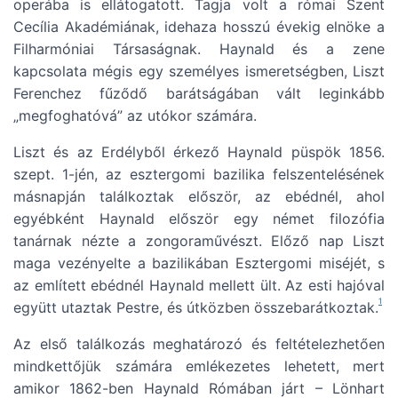
operába is ellátogatott. Tagja volt a római Szent
Cecília Akadémiának, idehaza hosszú évekig elnöke a
Filharmóniai Társaságnak. Haynald és a zene
kapcsolata mégis egy személyes ismeretségben, Liszt
Ferenchez fűződő barátságában vált leginkább
„megfoghatóvá” az utókor számára.
Liszt és az Erdélyből érkező Haynald püspök 1856.
szept. 1-jén, az esztergomi bazilika felszentelésének
másnapján találkoztak először, az ebédnél, ahol
egyébként Haynald először egy német filozófia
tanárnak nézte a zongoraművészt. Előző nap Liszt
maga vezényelte a bazilikában Esztergomi miséjét, s
az említett ebédnél Haynald mellett ült. Az esti hajóval
1
együtt utaztak Pestre, és útközben összebarátkoztak.
Az első találkozás meghatározó és feltételezhetően
mindkettőjük számára emlékezetes lehetett, mert
amikor 1862-ben Haynald Rómában járt – Lönhart