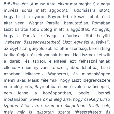
örököseként (Augusz Antal ekkor már meghalt) a nagy
művész sorsa miatt aggódott. Tudomására jutott,
hogy Liszt a nyáron Bayreuth-ba készül, ahol részt
akar venni Wagner Parsifal bemutatóján. Rómában
Liszt barátai több dolog miatt is aggódtak. Az egyik,
hogy a Parsifal szövegei, előadása több helyütt
„nehezen összeegyeztethető Liszt egyházi állásával”
,
az egyházat gúnyoló (pl. az oltáriszentség, keresztség
karikatúrája) részek vannak benne. Ha Lisztnek tetszik
a darab, és tapsol, ellenfelei ezt felhasználhatják
ellene. Ha nem nyilvánít tetszést, abból lehet baj. Liszt
azonban lelkesedik Wagnerért, és mindenképpen
menni akar. Másik félelmük, hogy Liszt idegrendszere
nem elég erős, Bayreuthban nem ő volna az ünnepelt,
nem lenne a középpontban, pedig Lisztnél
mostanában
„kevés ok is elég arra, hogy csekély külső
izgatás által azon szomorú állapotban találtassék,
mely már is tulzottan szerte hireszteltetett és