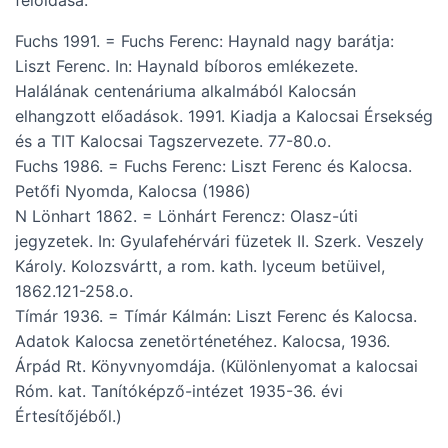
feloldása:
Fuchs 1991. = Fuchs Ferenc: Haynald nagy barátja:
Liszt Ferenc. In: Haynald bíboros emlékezete.
Halálának centenáriuma alkalmából Kalocsán
elhangzott előadások. 1991. Kiadja a Kalocsai Érsekség
és a TIT Kalocsai Tagszervezete. 77-80.o.
Fuchs 1986. = Fuchs Ferenc: Liszt Ferenc és Kalocsa.
Petőfi Nyomda, Kalocsa (1986)
N Lönhart 1862. = Lönhárt Ferencz: Olasz-úti
jegyzetek. In: Gyulafehérvári füzetek II. Szerk. Veszely
Károly. Kolozsvártt, a rom. kath. lyceum betüivel,
1862.121-258.o.
Tímár 1936. = Tímár Kálmán: Liszt Ferenc és Kalocsa.
Adatok Kalocsa zenetörténetéhez. Kalocsa, 1936.
Árpád Rt. Könyvnyomdája. (Különlenyomat a kalocsai
Róm. kat. Tanítóképző-intézet 1935-36. évi
Értesítőjéből.)