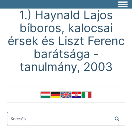
Togg
1.) Haynald Lajos
bíboros, kalocsai
érsek és Liszt Ferenc
barátsága -
tanulmány, 2003