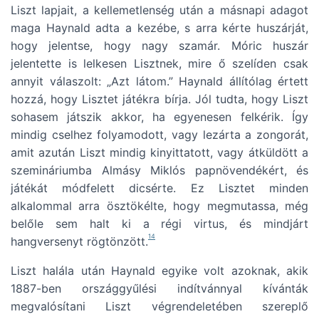
Liszt lapjait, a kellemetlenség után a másnapi adagot
maga Haynald adta a kezébe, s arra kérte huszárját,
hogy jelentse, hogy nagy szamár. Móric huszár
jelentette is lelkesen Lisztnek, mire ő szelíden csak
annyit válaszolt: „Azt látom.” Haynald állítólag értett
hozzá, hogy Lisztet játékra bírja. Jól tudta, hogy Liszt
sohasem játszik akkor, ha egyenesen felkérik. Így
mindig cselhez folyamodott, vagy lezárta a zongorát,
amit azután Liszt mindig kinyittatott, vagy átküldött a
szemináriumba Almásy Miklós papnövendékért, és
játékát módfelett dicsérte. Ez Lisztet minden
alkalommal arra ösztökélte, hogy megmutassa, még
belőle sem halt ki a régi virtus, és mindjárt
14
hangversenyt rögtönzött.
Liszt halála után Haynald egyike volt azoknak, akik
1887-ben országgyűlési indítvánnyal kívánták
megvalósítani Liszt végrendeletében szereplő