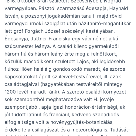
1816. október 3-án született Szécsényben, Nógrád
vármegyében. Pásztói származású édesapja, Haynald
István, a pozsonyi jogakadémián tanult, majd rövid
vármegyei írnoki szolgálat után házitanító-magántitkár
lett gróf Forgách József szécsényi kastélyában.
Édesanyja, Jüttner Franciska egy váci német ajkú
szűcsmester leánya. A család kilenc gyermekéből
három fiú és három leány érte meg a felnőttkort,
közülük másodikként született Lajos, aki legidősebb
fiúhoz illően haláláig gondoskodó maradt, és szoros
kapcsolatokat ápolt szüleivel-testvéreivel, ill. azok
családtagjaival (hagyatékában testvéreitől mintegy
1200 levél maradt ránk). A szerető családi környezet
sok szempontból meghatározóvá vált H. jövője
szempontjából, apja igazi honorácior-értelmiségi, aki
jól tudott latinul és franciául, kedvenc szabadidős
elfoglaltsága volt a növénygyűjtés-botanizálás,
érdekelte a csillagászat és a meteorológia is. Tudását-