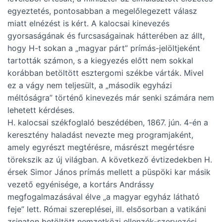
egyeztetés, pontosabban a megelőlegezett válasz
miatt elnézést is kért. A kalocsai kinevezés
gyorsaságának és furcsaságainak hátterében az állt,
hogy H-t sokan a „magyar párt” prímás-jelöltjeként
tartották számon, s a kiegyezés előtt nem sokkal
korábban betöltött esztergomi székbe várták. Mivel
ez a vágy nem teljesült, a „második egyházi
méltóságra” történő kinevezés már senki számára nem
lehetett kérdéses.
H. kalocsai székfoglaló beszédében, 1867. jún. 4-én a
keresztény haladást nevezte meg programjaként,
amely egyrészt megtérésre, másrészt megértésre
törekszik az új világban. A következő évtizedekben H.
érsek Simor János prímás mellett a püspöki kar másik
vezető egyénisége, a kortárs Andrássy
megfogalmazásával élve „a magyar egyház látható
feje” lett. Római szereplései, ill. elsősorban a vatikáni
zsinaton betöltött nemzetközi ellenzék-szervezési