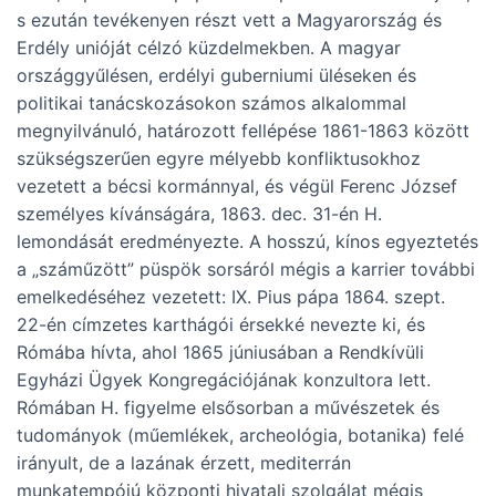
s ezután tevékenyen részt vett a Magyarország és
Erdély unióját célzó küzdelmekben. A magyar
országgyűlésen, erdélyi guberniumi üléseken és
politikai tanácskozásokon számos alkalommal
megnyilvánuló, határozott fellépése 1861-1863 között
szükségszerűen egyre mélyebb konfliktusokhoz
vezetett a bécsi kormánnyal, és végül Ferenc József
személyes kívánságára, 1863. dec. 31-én H.
lemondását eredményezte. A hosszú, kínos egyeztetés
a „száműzött” püspök sorsáról mégis a karrier további
emelkedéséhez vezetett: IX. Pius pápa 1864. szept.
22-én címzetes karthágói érsekké nevezte ki, és
Rómába hívta, ahol 1865 júniusában a Rendkívüli
Egyházi Ügyek Kongregációjának konzultora lett.
Rómában H. figyelme elsősorban a művészetek és
tudományok (műemlékek, archeológia, botanika) felé
irányult, de a lazának érzett, mediterrán
munkatempójú központi hivatali szolgálat mégis