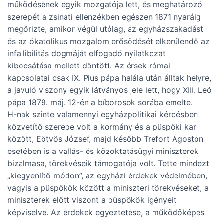
működésének egyik mozgatója lett, és meghatározó
szerepét a zsinati ellenzékben egészen 1871 nyaráig
megőrizte, amikor végül utólag, az egyházszakadást
és az ókatolikus mozgalom erősödését elkerülendő az
infallibilitás dogmáját elfogadó nyilatkozat
kibocsátása mellett döntött. Az érsek római
kapcsolatai csak IX. Pius pápa halála után álltak helyre,
a javuló viszony egyik látványos jele lett, hogy XIII. Leó
pápa 1879. máj. 12-én a bíborosok sorába emelte.
H-nak szinte valamennyi egyházpolitikai kérdésben
közvetítő szerepe volt a kormány és a püspöki kar
között, Eötvös József, majd később Trefort Ágoston
esetében is a vallás- és közoktatásügyi miniszterek
bizalmasa, törekvéseik támogatója volt. Tette mindezt
„kiegyenlítő módon”, az egyházi érdekek védelmében,
vagyis a püspökök között a miniszteri törekvéseket, a
miniszterek előtt viszont a püspökök igényeit
képviselve. Az érdekek egyeztetése, a működőképes