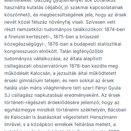
használta kutatás céljából, jó szakmai kapcsolatainak
köszönhető, és megbecsültségének jele, hogy az érsek
nevét közel félszáz növényfaj viseli. Szívesen vett
részt nemzetközi tudományos találkozókon: 1874-ben
a firenzei kertészeti-, 1875-ben a brüsszeli
közegészségügyi-, 1876-ban a budapesti statisztikai
kongresszuson elnökölt. Talán legfényűzőbb
tudományos vállalkozása, az általa alapított
csillagászati obszervatórium 1878-ban kezdte meg
működését Kalocsán, a jezsuiták által működtetett
érseki gimnázium tetején, és nem sokkal az érsek
halála után máris világhírnévre tett szert Fényi Gyula
SJ csillagász napkutatásai eredményeként. Az érsek
történeti-régészeti érdeklődésére jellemző, hogy az
egyházmegye mindkét történelmi székhelyén, Bácsban
és Kalocsán is ásatásokat végeztetett Henszlmann
Imrével, s a középkori emlékek feltárása mellett, a