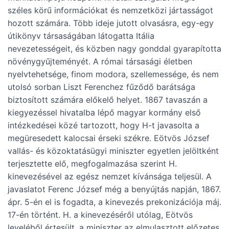
széles körű információkat és nemzetközi jártasságot
hozott számára. Több ideje jutott olvasásra, egy-egy
útikönyv társaságában látogatta Itália
nevezetességeit, és közben nagy gonddal gyarapította
növénygyűjteményét. A római társasági életben
nyelvtehetsége, finom modora, szellemessége, és nem
utolsó sorban Liszt Ferenchez fűződő barátsága
biztosított számára előkelő helyet. 1867 tavaszán a
kiegyezéssel hivatalba lépő magyar kormány első
intézkedései közé tartozott, hogy H-t javasolta a
megüresedett kalocsai érseki székre. Eötvös József
vallás- és közoktatásügyi miniszter egyetlen jelöltként
terjesztette elő, megfogalmazása szerint H.
kinevezésével az egész nemzet kívánsága teljesül. A
javaslatot Ferenc József még a benyújtás napján, 1867.
ápr. 5-én el is fogadta, a kinevezés prekonizációja máj.
17-én történt. H. a kinevezéséről utólag, Eötvös
leveléből értesült, a miniszter az elmulasztott előzetes