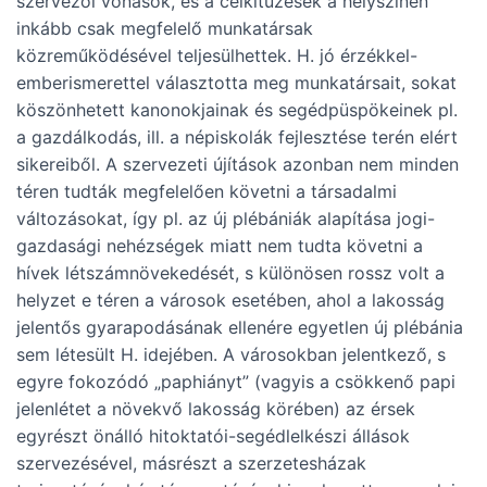
szervezői vonások, és a célkitűzések a helyszínen
inkább csak megfelelő munkatársak
közreműködésével teljesülhettek. H. jó érzékkel-
emberismerettel választotta meg munkatársait, sokat
köszönhetett kanonokjainak és segédpüspökeinek pl.
a gazdálkodás, ill. a népiskolák fejlesztése terén elért
sikereiből. A szervezeti újítások azonban nem minden
téren tudták megfelelően követni a társadalmi
változásokat, így pl. az új plébániák alapítása jogi-
gazdasági nehézségek miatt nem tudta követni a
hívek létszámnövekedését, s különösen rossz volt a
helyzet e téren a városok esetében, ahol a lakosság
jelentős gyarapodásának ellenére egyetlen új plébánia
sem létesült H. idejében. A városokban jelentkező, s
egyre fokozódó „paphiányt” (vagyis a csökkenő papi
jelenlétet a növekvő lakosság körében) az érsek
egyrészt önálló hitoktatói-segédlelkészi állások
szervezésével, másrészt a szerzetesházak