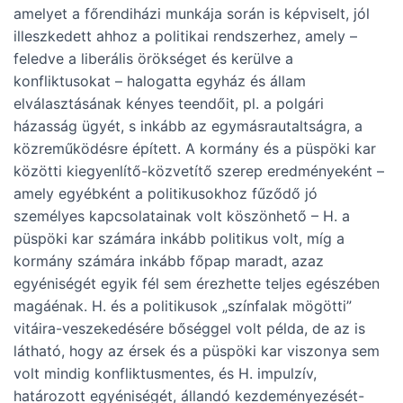
amelyet a főrendiházi munkája során is képviselt, jól
illeszkedett ahhoz a politikai rendszerhez, amely –
feledve a liberális örökséget és kerülve a
konfliktusokat – halogatta egyház és állam
elválasztásának kényes teendőit, pl. a polgári
házasság ügyét, s inkább az egymásrautaltságra, a
közreműködésre épített. A kormány és a püspöki kar
közötti kiegyenlítő-közvetítő szerep eredményeként –
amely egyébként a politikusokhoz fűződő jó
személyes kapcsolatainak volt köszönhető – H. a
püspöki kar számára inkább politikus volt, míg a
kormány számára inkább főpap maradt, azaz
egyéniségét egyik fél sem érezhette teljes egészében
magáénak. H. és a politikusok „színfalak mögötti”
vitáira-veszekedésére bőséggel volt példa, de az is
látható, hogy az érsek és a püspöki kar viszonya sem
volt mindig konfliktusmentes, és H. impulzív,
határozott egyéniségét, állandó kezdeményezését-