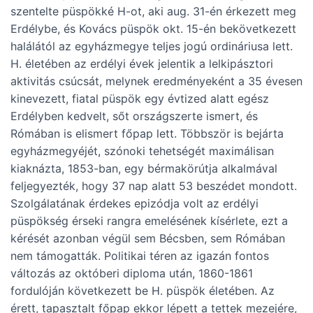
szentelte püspökké H-ot, aki aug. 31-én érkezett meg
Erdélybe, és Kovács püspök okt. 15-én bekövetkezett
halálától az egyházmegye teljes jogú ordináriusa lett.
H. életében az erdélyi évek jelentik a lelkipásztori
aktivitás csúcsát, melynek eredményeként a 35 évesen
kinevezett, fiatal püspök egy évtized alatt egész
Erdélyben kedvelt, sőt országszerte ismert, és
Rómában is elismert főpap lett. Többször is bejárta
egyházmegyéjét, szónoki tehetségét maximálisan
kiaknázta, 1853-ban, egy bérmakörútja alkalmával
feljegyezték, hogy 37 nap alatt 53 beszédet mondott.
Szolgálatának érdekes epizódja volt az erdélyi
püspökség érseki rangra emelésének kísérlete, ezt a
kérését azonban végül sem Bécsben, sem Rómában
nem támogatták. Politikai téren az igazán fontos
változás az októberi diploma után, 1860-1861
fordulóján következett be H. püspök életében. Az
érett, tapasztalt főpap ekkor lépett a tettek mezejére,