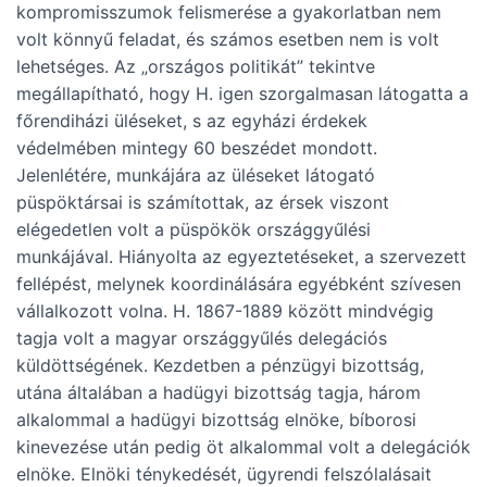
kompromisszumok felismerése a gyakorlatban nem
volt könnyű feladat, és számos esetben nem is volt
lehetséges. Az „országos politikát” tekintve
megállapítható, hogy H. igen szorgalmasan látogatta a
főrendiházi üléseket, s az egyházi érdekek
védelmében mintegy 60 beszédet mondott.
Jelenlétére, munkájára az üléseket látogató
püspöktársai is számítottak, az érsek viszont
elégedetlen volt a püspökök országgyűlési
munkájával. Hiányolta az egyeztetéseket, a szervezett
fellépést, melynek koordinálására egyébként szívesen
vállalkozott volna. H. 1867-1889 között mindvégig
tagja volt a magyar országgyűlés delegációs
küldöttségének. Kezdetben a pénzügyi bizottság,
utána általában a hadügyi bizottság tagja, három
alkalommal a hadügyi bizottság elnöke, bíborosi
kinevezése után pedig öt alkalommal volt a delegációk
elnöke. Elnöki ténykedését, ügyrendi felszólalásait