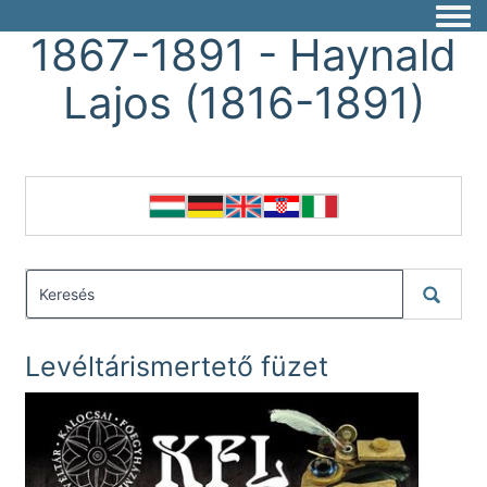
Togg
1867-1891 - Haynald
Lajos (1816-1891)
Levéltárismertető füzet