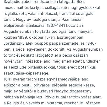
Szabadidejében rendszeresen látogatta Bécs
múzeumait és kertjeit, csillagászati megfigyelésekkel
foglalkozott, valamint olaszul, franciául és angolul
tanult. Négy év teológia után, a Pázmáneum
elöljáróinak ajánlásával 1837-1841 között az
Augustineumban folytatta teológiai tanulmányait,
közben 1839. október 15-én, Esztergomban
Jordánszky Elek püspök pappá szentelte, és 1840-
ben, a bécsi egyetemen doktorált. Az Augustineumban
töltött évek alatt látogatott el a bécsi császári
növénytani intézetbe, ahol megismerkedett Endlicher
és Fenzl Ede botanikusokkal, tőlük eredt botanikus
szaktudása-képzettsége.
1841 nyarán tért vissza egyházmegyéjébe, ahol
először a pesti lipótvárosi plébánia segédlelkésze,
majd év végétől a budavári Nagyboldogasszony
plébánia káplánja lett. Rövid budai tartózkodása alatt.
a Religio és Nevelés munkatársa, részben itt, részben