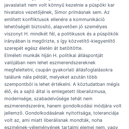
javaslatait nem volt könnyű kezelnie a püspöki kar
hivatalos vezetőjének, Simor prímásnak sem. Az
említett konfliktusok ellenére a kommunikáció
lehetőségét biztosító, alapvetően jó személyes
viszonyt H. mindkét fél, a politikusok és a püspökök
irányában is megőrizte, s így közvetítő-kiegyenlítő
szerepét egész életén át betöltötte.
Elméleti munkák híján H. politikai álláspontját
valójában nem lehet eszmerendszereknek
megfeleltetni, csupán gyakorlati állásfoglalásokra
találunk nála példát, melyeket azután több
szempontból is lehet értékelni. A köztudatban mégis
élő, és a sajtó által is emlegetett liberalizmusa,
modernsége, szabadelvűsége tehát nem
eszmerendszerére, hanem gondolkodási módjára volt
jellemző. Gondolkodásának nyitottsága, toleranciája
volt az, ami miatt liberálisnak mondták, noha
eszméinek-véleményének tartalmi elemei nem, vagy