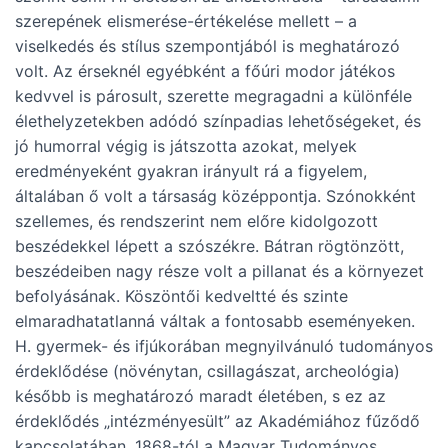
szerepének elismerése-értékelése mellett – a
viselkedés és stílus szempontjából is meghatározó
volt. Az érseknél egyébként a főúri modor játékos
kedvvel is párosult, szerette megragadni a különféle
élethelyzetekben adódó színpadias lehetőségeket, és
jó humorral végig is játszotta azokat, melyek
eredményeként gyakran irányult rá a figyelem,
általában ő volt a társaság középpontja. Szónokként
szellemes, és rendszerint nem előre kidolgozott
beszédekkel lépett a szószékre. Bátran rögtönzött,
beszédeiben nagy része volt a pillanat és a környezet
befolyásának. Köszöntői kedveltté és szinte
elmaradhatatlanná váltak a fontosabb eseményeken.
H. gyermek- és ifjúkorában megnyilvánuló tudományos
érdeklődése (növénytan, csillagászat, archeológia)
később is meghatározó maradt életében, s ez az
érdeklődés „intézményesült” az Akadémiához fűződő
kapcsolatában, 1868-tól a Magyar Tudományos