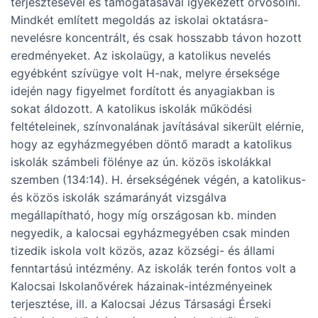
terjesztésével és támogatásával igyekezett orvosolni.
Mindkét említett megoldás az iskolai oktatásra-
nevelésre koncentrált, és csak hosszabb távon hozott
eredményeket. Az iskolaügy, a katolikus nevelés
egyébként szívügye volt H-nak, melyre érseksége
idején nagy figyelmet fordított és anyagiakban is
sokat áldozott. A katolikus iskolák működési
feltételeinek, színvonalának javításával sikerült elérnie,
hogy az egyházmegyében döntő maradt a katolikus
iskolák számbeli fölénye az ún. közös iskolákkal
szemben (134:14). H. érsekségének végén, a katolikus-
és közös iskolák számarányát vizsgálva
megállapítható, hogy míg országosan kb. minden
negyedik, a kalocsai egyházmegyében csak minden
tizedik iskola volt közös, azaz községi- és állami
fenntartású intézmény. Az iskolák terén fontos volt a
Kalocsai Iskolanővérek házainak-intézményeinek
terjesztése, ill. a Kalocsai Jézus Társasági Érseki