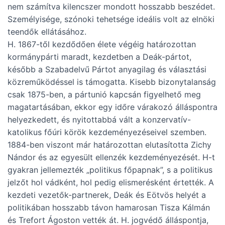
nem számítva kilencszer mondott hosszabb beszédet.
Személyisége, szónoki tehetsége ideális volt az elnöki
teendők ellátásához.
H. 1867-től kezdődően élete végéig határozottan
kormánypárti maradt, kezdetben a Deák-pártot,
később a Szabadelvű Pártot anyagilag és választási
közreműködéssel is támogatta. Kisebb bizonytalanság
csak 1875-ben, a pártunió kapcsán figyelhető meg
magatartásában, ekkor egy időre várakozó álláspontra
helyezkedett, és nyitottabbá vált a konzervatív-
katolikus főúri körök kezdeményezéseivel szemben.
1884-ben viszont már határozottan elutasította Zichy
Nándor és az egyesült ellenzék kezdeményezését. H-t
gyakran jellemezték „politikus főpapnak”, s a politikus
jelzőt hol vádként, hol pedig elismerésként értették. A
kezdeti vezetők-partnerek, Deák és Eötvös helyét a
politikában hosszabb távon hamarosan Tisza Kálmán
és Trefort Ágoston vették át. H. jogvédő álláspontja,