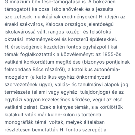
Gimnázium bővítése-támogatása is. A bőkezűen
támogatott kalocsai iskolanővérek és a jezsuita
szerzetesek munkájának eredményeként H. idején az
érseki székváros, Kalocsa országos jelentőségű
iskolavárossá vált, rangos közép- és felsőfokú
oktatási intézményekkel és korszerű épületekkel.
H. érsekségének kezdetén fontos egyházpolitikai
témák foglalkoztatták a közvéleményt: az 1855-ös
vatikáni konkordátum megítélése (bizonyos pontjainak
felmondása Bécs részéről), a katolikus autonómia-
mozgalom (a katolikus egyház önkormányzati
szervezetének ügye), vallás- és tanulmányi alapok jogi
természete (állami vagy egyházi tulajdonjoga) és az
egyházi vagyon kezelésének kérdése, végül az első
vatikáni zsinat. Ezek a kényes témák, s a körülöttük
kialakult viták már külön-külön is történeti
monográfiák témái voltak, melyek általában
részletesen bemutatták H. fontos szerepét a