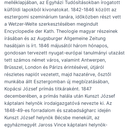
melléklapjában, az Egyházi Tudósításokban írogatott
külföldi lapokból kivonatokat. 1842-1846 között az
esztergomi szeminárium tanára, időközben részt vett
a Wetzer-Welte szerkesztésében megindult
Encyclopedie der Kath. Theologie magyar részeinek
írásában és az Augsburger Allgemeine Zeitung
hasábjain is írt. 1846 májusától három hónapos,
gondosan tervezett nyugat-európai tanulmányi utazást
tett számos német város, valamint Antwerpen,
Brüsszel, London és Párizs érintésével, útjáról
részletes naplót vezetett, majd hazatérve, ősztől
munkába állt Esztergomban új megbízatásában,
Kopácsi József prímás titkáraként. 1847
decemberében, a prímás halála után Kunszt József
káptalani helynök irodaigazgatóvá nevezte ki. Az
1848-49-es forradalom és szabadságharc idején
Kunszt József helynök Bécsbe menekült, az
egyházmegyét Jaross Vince káptalani helynök-