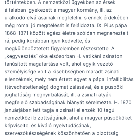
történtekben. A nemzetközi ügyekben az érsek
általában igyekezett a magyar kormány, ill. az
uralkodó elvárásainak megfelelni, s ennek érdekében
még római jó megítélését is feláldozta. IX. Pius pápa
1868-1871 között egész életre szólóan megneheztelt
rá, pedig korábban igen kedvelte, és
megkülönböztetett figyelemben részesítette. A
„kegyvesztés” oka elsősorban H. vatikáni zsinaton
tanúsított magatartása volt, ahol egyik vezető
személyisége volt a kisebbségben maradt zsinati
ellenzéknek, mely nem értett egyet a pápai infallibilitás
(tévedhetetlenség) dogmatizálásával, és a püspöki
joghatóság megnyirbálását, ill. a zsinati atyák
megfelelő szabadságának hiányát sérelmezte. H. 1870
januárjában lett tagja a zsinati ellenzék 10 tagú
nemzetközi bizottságának, ahol a magyar püspököket
képviselte, és kiváló nyelvtudásának,
szervezőkészségének köszönhetően a bizottság