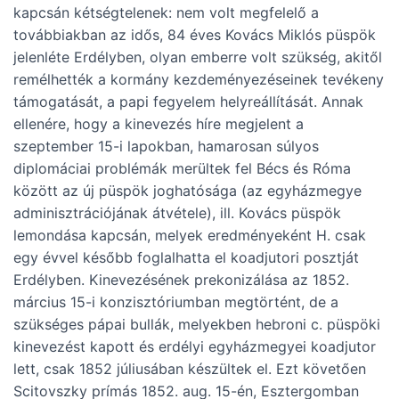
kapcsán kétségtelenek: nem volt megfelelő a
továbbiakban az idős, 84 éves Kovács Miklós püspök
jelenléte Erdélyben, olyan emberre volt szükség, akitől
remélhették a kormány kezdeményezéseinek tevékeny
támogatását, a papi fegyelem helyreállítását. Annak
ellenére, hogy a kinevezés híre megjelent a
szeptember 15-i lapokban, hamarosan súlyos
diplomáciai problémák merültek fel Bécs és Róma
között az új püspök joghatósága (az egyházmegye
adminisztrációjának átvétele), ill. Kovács püspök
lemondása kapcsán, melyek eredményeként H. csak
egy évvel később foglalhatta el koadjutori posztját
Erdélyben. Kinevezésének prekonizálása az 1852.
március 15-i konzisztóriumban megtörtént, de a
szükséges pápai bullák, melyekben hebroni c. püspöki
kinevezést kapott és erdélyi egyházmegyei koadjutor
lett, csak 1852 júliusában készültek el. Ezt követően
Scitovszky prímás 1852. aug. 15-én, Esztergomban