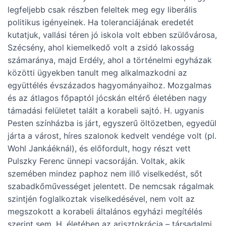
legfeljebb csak részben feleltek meg egy liberális
politikus igényeinek. Ha toleranciájának eredetét
kutatjuk, vallási téren jó iskola volt ebben szülővárosa,
Szécsény, ahol kiemelkedő volt a zsidó lakosság
számaránya, majd Erdély, ahol a történelmi egyházak
közötti ügyekben tanult meg alkalmazkodni az
együttélés évszázados hagyományaihoz. Mozgalmas
és az átlagos főpaptól jócskán eltérő életében nagy
támadási felületet talált a korabeli sajtó. H. ugyanis
Pesten színházba is járt, egyszerű öltözetben, egyedül
járta a várost, híres szalonok kedvelt vendége volt (pl.
Wohl Jankáéknál), és előfordult, hogy részt vett
Pulszky Ferenc ünnepi vacsoráján. Voltak, akik
szemében mindez paphoz nem illő viselkedést, sőt
szabadkőművességet jelentett. De nemcsak rágalmak
szintjén foglalkoztak viselkedésével, nem volt az
megszokott a korabeli általános egyházi megítélés
szerint sem. H. életében az arisztokrácia – társadalmi