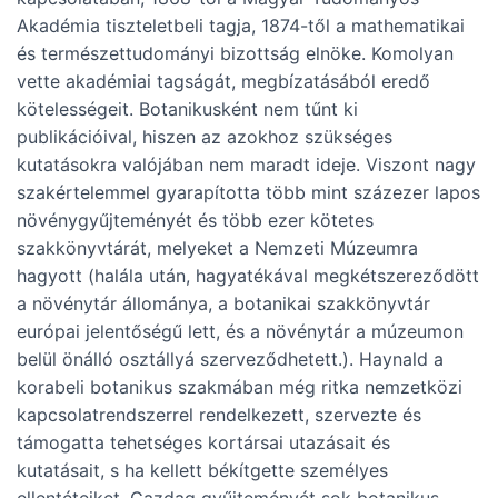
Akadémia tiszteletbeli tagja, 1874-től a mathematikai
és természettudományi bizottság elnöke. Komolyan
vette akadémiai tagságát, megbízatásából eredő
kötelességeit. Botanikusként nem tűnt ki
publikációival, hiszen az azokhoz szükséges
kutatásokra valójában nem maradt ideje. Viszont nagy
szakértelemmel gyarapította több mint százezer lapos
növénygyűjteményét és több ezer kötetes
szakkönyvtárát, melyeket a Nemzeti Múzeumra
hagyott (halála után, hagyatékával megkétszereződött
a növénytár állománya, a botanikai szakkönyvtár
európai jelentőségű lett, és a növénytár a múzeumon
belül önálló osztállyá szerveződhetett.). Haynald a
korabeli botanikus szakmában még ritka nemzetközi
kapcsolatrendszerrel rendelkezett, szervezte és
támogatta tehetséges kortársai utazásait és
kutatásait, s ha kellett békítgette személyes
ellentéteiket. Gazdag gyűjteményét sok botanikus