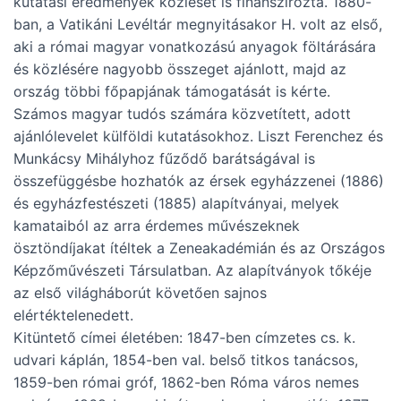
kutatási eredmények közlését is finanszírozta. 1880-
ban, a Vatikáni Levéltár megnyitásakor H. volt az első,
aki a római magyar vonatkozású anyagok föltárására
és közlésére nagyobb összeget ajánlott, majd az
ország többi főpapjának támogatását is kérte.
Számos magyar tudós számára közvetített, adott
ajánlólevelet külföldi kutatásokhoz. Liszt Ferenchez és
Munkácsy Mihályhoz fűződő barátságával is
összefüggésbe hozhatók az érsek egyházzenei (1886)
és egyházfestészeti (1885) alapítványai, melyek
kamataiból az arra érdemes művészeknek
ösztöndíjakat ítéltek a Zeneakadémián és az Országos
Képzőművészeti Társulatban. Az alapítványok tőkéje
az első világháborút követően sajnos
elértéktelenedett.
Kitüntető címei életében: 1847-ben címzetes cs. k.
udvari káplán, 1854-ben val. belső titkos tanácsos,
1859-ben római gróf, 1862-ben Róma város nemes