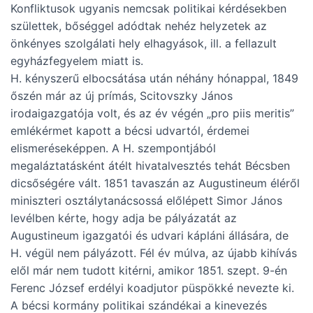
Konfliktusok ugyanis nemcsak politikai kérdésekben
születtek, bőséggel adódtak nehéz helyzetek az
önkényes szolgálati hely elhagyások, ill. a fellazult
egyházfegyelem miatt is.
H. kényszerű elbocsátása után néhány hónappal, 1849
őszén már az új prímás, Scitovszky János
irodaigazgatója volt, és az év végén „pro piis meritis”
emlékérmet kapott a bécsi udvartól, érdemei
elismeréseképpen. A H. szempontjából
megaláztatásként átélt hivatalvesztés tehát Bécsben
dicsőségére vált. 1851 tavaszán az Augustineum éléről
miniszteri osztálytanácsossá előlépett Simor János
levélben kérte, hogy adja be pályázatát az
Augustineum igazgatói és udvari kápláni állására, de
H. végül nem pályázott. Fél év múlva, az újabb kihívás
elől már nem tudott kitérni, amikor 1851. szept. 9-én
Ferenc József erdélyi koadjutor püspökké nevezte ki.
A bécsi kormány politikai szándékai a kinevezés