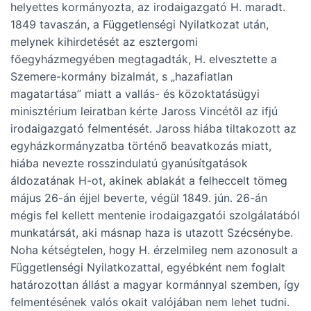
helyettes kormányozta, az irodaigazgató H. maradt.
1849 tavaszán, a Függetlenségi Nyilatkozat után,
melynek kihirdetését az esztergomi
főegyházmegyében megtagadták, H. elvesztette a
Szemere-kormány bizalmát, s „hazafiatlan
magatartása” miatt a vallás- és közoktatásügyi
minisztérium leiratban kérte Jaross Vincétől az ifjú
irodaigazgató felmentését. Jaross hiába tiltakozott az
egyházkormányzatba történő beavatkozás miatt,
hiába nevezte rosszindulatú gyanúsítgatások
áldozatának H-ot, akinek ablakát a felheccelt tömeg
május 26-án éjjel beverte, végül 1849. jún. 26-án
mégis fel kellett mentenie irodaigazgatói szolgálatából
munkatársát, aki másnap haza is utazott Szécsénybe.
Noha kétségtelen, hogy H. érzelmileg nem azonosult a
Függetlenségi Nyilatkozattal, egyébként nem foglalt
határozottan állást a magyar kormánnyal szemben, így
felmentésének valós okait valójában nem lehet tudni.