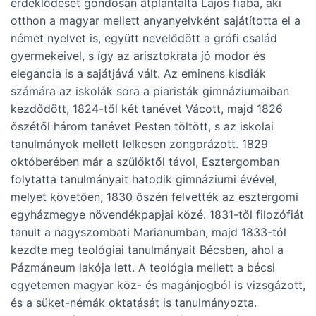
érdeklődését gondosan átplántálta Lajos fiába, aki
otthon a magyar mellett anyanyelvként sajátította el a
német nyelvet is, együtt nevelődött a grófi család
gyermekeivel, s így az arisztokrata jó modor és
elegancia is a sajátjává vált. Az eminens kisdiák
számára az iskolák sora a piaristák gimnáziumaiban
kezdődött, 1824-től két tanévet Vácott, majd 1826
őszétől három tanévet Pesten töltött, s az iskolai
tanulmányok mellett lelkesen zongorázott. 1829
októberében már a szülőktől távol, Esztergomban
folytatta tanulmányait hatodik gimnáziumi évével,
melyet követően, 1830 őszén felvették az esztergomi
egyházmegye növendékpapjai közé. 1831-től filozófiát
tanult a nagyszombati Marianumban, majd 1833-tól
kezdte meg teológiai tanulmányait Bécsben, ahol a
Pázmáneum lakója lett. A teológia mellett a bécsi
egyetemen magyar köz- és magánjogból is vizsgázott,
és a süket-némák oktatását is tanulmányozta.