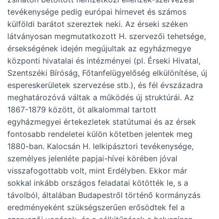
tevékenysége pedig európai hírnevet és számos
külföldi barátot szereztek neki. Az érseki széken
látványosan megmutatkozott H. szervezői tehetsége,
érsekségének idején megújultak az egyházmegye
központi hivatalai és intézményei (pl. Érseki Hivatal,
Szentszéki Bíróság, Főtanfelügyelőség elkülönítése, új
espereskerületek szervezése stb.), és fél évszázadra
meghatározóvá váltak a működés új struktúrái. Az
1867-1879 között, öt alkalommal tartott
egyházmegyei értekezletek statútumai és az érsek
fontosabb rendeletei külön kötetben jelentek meg
1880-ban. Kalocsán H. lelkipásztori tevékenysége,
személyes jelenléte papjai-hívei körében jóval
visszafogottabb volt, mint Erdélyben. Ekkor már
sokkal inkább országos feladatai kötötték le, s a
távolból, általában Budapestről történő kormányzás
eredményeként szükségszerűen erősödtek fel a