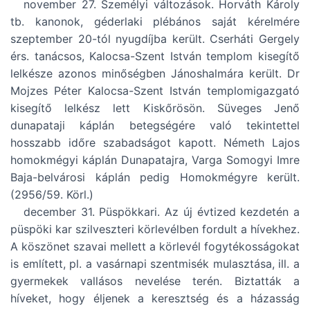
november 27. Személyi változások. Horváth Károly
tb. kanonok, géderlaki plébános saját kérelmére
szeptember 20-tól nyugdíjba került. Cserháti Gergely
érs. tanácsos, Kalocsa-Szent István templom kisegítő
lelkésze azonos minőségben Jánoshalmára került. Dr
Mojzes Péter Kalocsa-Szent István templomigazgató
kisegítő lelkész lett Kiskőrösön. Süveges Jenő
dunapataji káplán betegségére való tekintettel
hosszabb időre szabadságot kapott. Németh Lajos
homokmégyi káplán Dunapatajra, Varga Somogyi Imre
Baja-belvárosi káplán pedig Homokmégyre került.
(2956/59. Körl.)
december 31. Püspökkari. Az új évtized kezdetén a
püspöki kar szilveszteri körlevélben fordult a hívekhez.
A köszönet szavai mellett a körlevél fogytékosságokat
is említett, pl. a vasárnapi szentmisék mulasztása, ill. a
gyermekek vallásos nevelése terén. Biztatták a
híveket, hogy éljenek a keresztség és a házasság