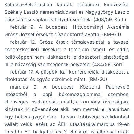
Kalocsa-Belvárosban kaptak plébánosi kinevezést.
Székely László nemesnádudvari és Nagygyörgy László
bácsszőlősi káplánok helyet cseréltek. (468/59. Körl.)
február 9. A budapesti Hittudományi Akadémia
Grősz József érseket díszdoktorrá avatta. (BM-GJ)
február 12. Grősz érsek témajavaslatai a tavaszi
espereskerületi ülésekre: a templom ismert, és eddig
kellőképpen nem kiaknázott lelkipásztori lehetőségei,
ill. a házasság szentségének helyzete. (484/59. Körl.)
február 17. A püspöki kar konferenciája tiltakozott a
hitoktatási és egyéb sérelmek miatt. (BM-GJ)
március 9. A budapesti Központi Papnevelő
Intézetből a papi békemozgalommal szembeni
ellenséges viselkedésük miatt, a kormány kívánságára
kizártak 14 növendéket akik nem mentek el januárban
egy békenagygyűlésre. Társaik többsége szolidaritást
vállalt velük, ezért az ÁEH utasítására március 19-én
további 59 hallgatót és 3 elöljárót is elbocsátottak.