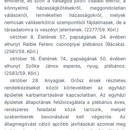
említette, és szólt a válságba jutott családi életről, a
könnyelmű házasságkötésekről, meggondolatlan
válásokról, terméketlen házasságokról, melyek
nemcsak valláserkölcsi szempontból fájdalmasak, de a
társadalomra is veszélyt jelentenek. (2277/59. Körl.)
október 8. Életének 57., papságának 34. évében
elhunyt Raible Ferenc csonoplyai plébános (Bácska).
(2561/59. Körl.)
október 16. Életének 74., papságának 50. évében
elhunyt Szőke János esperes, nyug. plébános.
(2583/59. Körl.)
október 28. Anyagiak. Grősz érsek részletes
rendelkezéseket közöl körlevelében az egyházi
épületek karbantartásával kapcsolatban. Az egyházi
épületek állapotának felülvizsgálata a plébános éves,
rendszeres feladatai közé tartozik, melyet
szakemberek bevonásával kell végeznie. Az
állagmegóvást célzó apróbb javításokat azonnal meg