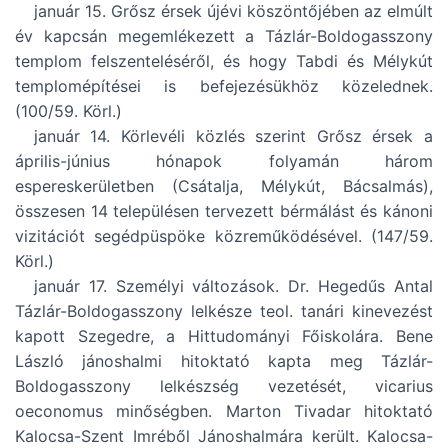
január 15. Grősz érsek újévi köszöntőjében az elmúlt
év kapcsán megemlékezett a Tázlár-Boldogasszony
templom felszenteléséről, és hogy Tabdi és Mélykút
templomépítései is befejezésükhöz közelednek.
(100/59. Körl.)
január 14. Körlevéli közlés szerint Grősz érsek a
április-június hónapok folyamán három
espereskerületben (Csátalja, Mélykút, Bácsalmás),
összesen 14 településen tervezett bérmálást és kánoni
vizitációt segédpüspöke közreműködésével. (147/59.
Körl.)
január 17. Személyi változások. Dr. Hegedűs Antal
Tázlár-Boldogasszony lelkésze teol. tanári kinevezést
kapott Szegedre, a Hittudományi Főiskolára. Bene
László jánoshalmi hitoktató kapta meg Tázlár-
Boldogasszony lelkészség vezetését, vicarius
oeconomus minőségben. Marton Tivadar hitoktató
Kalocsa-Szent Imréből Jánoshalmára került. Kalocsa-