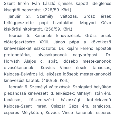
Szent Imrén Iván László újmisés kapott ideiglenes
kisegítői beosztást. (228/59. Körl.)
január 21. Személyi változás. Grősz érsek
felfüggesztette papi hivatalából Magyari Géza
kiskőrösi hitoktatót. (256/59. Körl.)
február 5. Kanonoki kinevezések. Grősz érsek
előterjesztésére XXIII. János pápa a következő
kinevezéseket eszközölte: Dr. Kujáni Ferenc apostoli
protonotárius, olvasókanonok nagypréposti, Dr.
Horváth Alajos c. apát, idősebb mestekanonok
olvasókanonoki, Kovács Vince érseki tanácsos,
Kalocsa-Belváros id. lelkésze idősebb mesterkanonoki
kinevezést kaptak. (466/59. Körl.)
február 6. Személyi változások. Szolgálati helyükön
plébánossá kinevezett id. lelkészek: Mihályfi Istán érs.
tanácsos, főszentszéki házassági kötelékvédő
Kalocsa-Szent Imrén, Csiszár Géza érs. tanácsos,
esperes Mélykúton, Kovács Vince kanonok, esperes