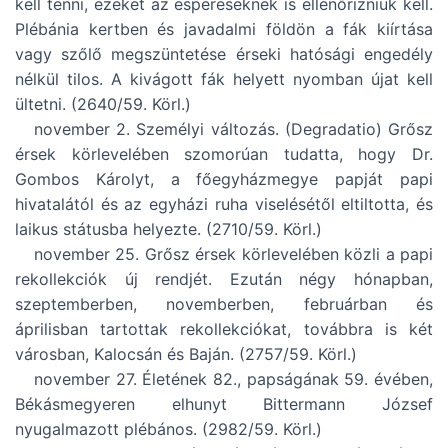
kell tenni, ezeket az espereseknek is ellenőrizniük kell.
Plébánia kertben és javadalmi földön a fák kiírtása
vagy szőlő megszüntetése érseki hatósági engedély
nélkül tilos. A kivágott fák helyett nyomban újat kell
ültetni. (2640/59. Körl.)
november 2. Személyi változás. (Degradatio) Grősz
érsek körlevelében szomorúan tudatta, hogy Dr.
Gombos Károlyt, a főegyházmegye papját papi
hivatalától és az egyházi ruha viselésétől eltiltotta, és
laikus státusba helyezte. (2710/59. Körl.)
november 25. Grősz érsek körlevelében közli a papi
rekollekciók új rendjét. Ezután négy hónapban,
szeptemberben, novemberben, februárban és
áprilisban tartottak rekollekciókat, továbbra is két
városban, Kalocsán és Baján. (2757/59. Körl.)
november 27. Életének 82., papságának 59. évében,
Békásmegyeren elhunyt Bittermann József
nyugalmazott plébános. (2982/59. Körl.)