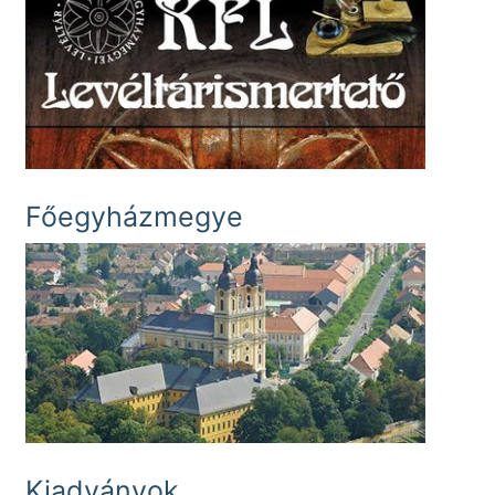
Főegyházmegye
Kiadványok