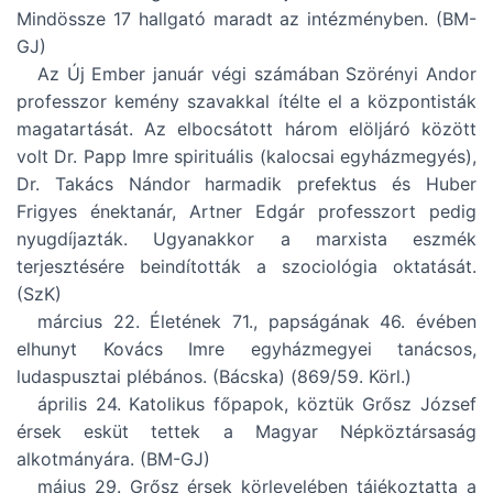
Mindössze 17 hallgató maradt az intézményben. (BM-
GJ)
Az Új Ember január végi számában Szörényi Andor
professzor kemény szavakkal ítélte el a központisták
magatartását. Az elbocsátott három elöljáró között
volt Dr. Papp Imre spirituális (kalocsai egyházmegyés),
Dr. Takács Nándor harmadik prefektus és Huber
Frigyes énektanár, Artner Edgár professzort pedig
nyugdíjazták. Ugyanakkor a marxista eszmék
terjesztésére beindították a szociológia oktatását.
(SzK)
március 22. Életének 71., papságának 46. évében
elhunyt Kovács Imre egyházmegyei tanácsos,
ludaspusztai plébános. (Bácska) (869/59. Körl.)
április 24. Katolikus főpapok, köztük Grősz József
érsek esküt tettek a Magyar Népköztársaság
alkotmányára. (BM-GJ)
május 29. Grősz érsek körlevelében tájékoztatta a