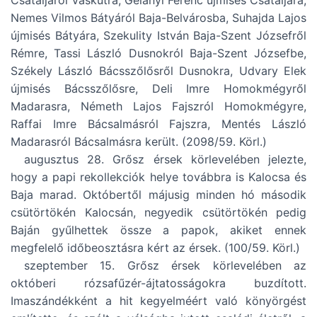
Csátaljáról Vaskútra, Gelányi Ferenc újmisés Csátaljára,
Nemes Vilmos Bátyáról Baja-Belvárosba, Suhajda Lajos
újmisés Bátyára, Szekulity István Baja-Szent Józsefről
Rémre, Tassi László Dusnokról Baja-Szent Józsefbe,
Székely László Bácsszőlősről Dusnokra, Udvary Elek
újmisés Bácsszőlősre, Deli Imre Homokmégyről
Madarasra, Németh Lajos Fajszról Homokmégyre,
Raffai Imre Bácsalmásról Fajszra, Mentés László
Madarasról Bácsalmásra került. (2098/59. Körl.)
augusztus 28. Grősz érsek körlevelében jelezte,
hogy a papi rekollekciók helye továbbra is Kalocsa és
Baja marad. Októbertől májusig minden hó második
csütörtökén Kalocsán, negyedik csütörtökén pedig
Baján gyűlhettek össze a papok, akiket ennek
megfelelő időbeosztásra kért az érsek. (100/59. Körl.)
szeptember 15. Grősz érsek körlevelében az
októberi rózsafűzér-ájtatosságokra buzdított.
Imaszándékként a hit kegyelméért való könyörgést