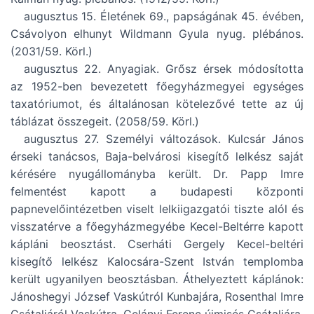
augusztus 15. Életének 69., papságának 45. évében,
Csávolyon elhunyt Wildmann Gyula nyug. plébános.
(2031/59. Körl.)
augusztus 22. Anyagiak. Grősz érsek módosította
az 1952-ben bevezetett főegyházmegyei egységes
taxatóriumot, és általánosan kötelezővé tette az új
táblázat összegeit. (2058/59. Körl.)
augusztus 27. Személyi változások. Kulcsár János
érseki tanácsos, Baja-belvárosi kisegítő lelkész saját
kérésére nyugállományba került. Dr. Papp Imre
felmentést kapott a budapesti központi
papnevelőintézetben viselt lelkiigazgatói tiszte alól és
visszatérve a főegyházmegyébe Kecel-Beltérre kapott
kápláni beosztást. Cserháti Gergely Kecel-beltéri
kisegítő lelkész Kalocsára-Szent István templomba
került ugyanilyen beosztásban. Áthelyeztett káplánok:
Jánoshegyi József Vaskútról Kunbajára, Rosenthal Imre