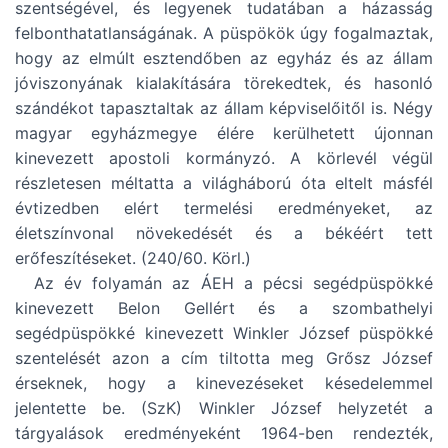
szentségével, és legyenek tudatában a házasság
felbonthatatlanságának. A püspökök úgy fogalmaztak,
hogy az elmúlt esztendőben az egyház és az állam
jóviszonyának kialakítására törekedtek, és hasonló
szándékot tapasztaltak az állam képviselőitől is. Négy
magyar egyházmegye élére kerülhetett újonnan
kinevezett apostoli kormányzó. A körlevél végül
részletesen méltatta a világháború óta eltelt másfél
évtizedben elért termelési eredményeket, az
életszínvonal növekedését és a békéért tett
erőfeszítéseket. (240/60. Körl.)
Az év folyamán az ÁEH a pécsi segédpüspökké
kinevezett Belon Gellért és a szombathelyi
segédpüspökké kinevezett Winkler József püspökké
szentelését azon a cím tiltotta meg Grősz József
érseknek, hogy a kinevezéseket késedelemmel
jelentette be. (SzK) Winkler József helyzetét a
tárgyalások eredményeként 1964-ben rendezték,