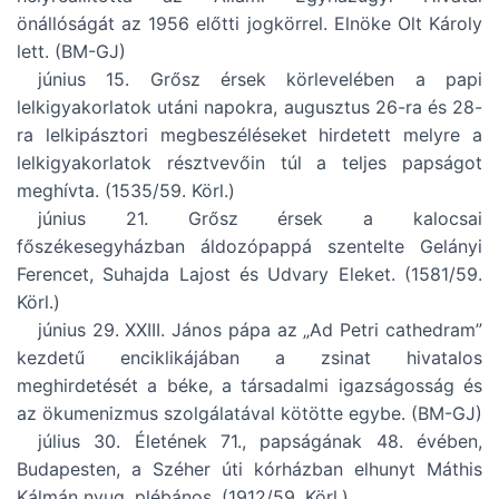
önállóságát az 1956 előtti jogkörrel. Elnöke Olt Károly
lett. (BM-GJ)
június 15. Grősz érsek körlevelében a papi
lelkigyakorlatok utáni napokra, augusztus 26-ra és 28-
ra lelkipásztori megbeszéléseket hirdetett melyre a
lelkigyakorlatok résztvevőin túl a teljes papságot
meghívta. (1535/59. Körl.)
június 21. Grősz érsek a kalocsai
főszékesegyházban áldozópappá szentelte Gelányi
Ferencet, Suhajda Lajost és Udvary Eleket. (1581/59.
Körl.)
június 29. XXIII. János pápa az „Ad Petri cathedram”
kezdetű enciklikájában a zsinat hivatalos
meghirdetését a béke, a társadalmi igazságosság és
az ökumenizmus szolgálatával kötötte egybe. (BM-GJ)
július 30. Életének 71., papságának 48. évében,
Budapesten, a Széher úti kórházban elhunyt Máthis
Kálmán nyug. plébános. (1912/59. Körl.)