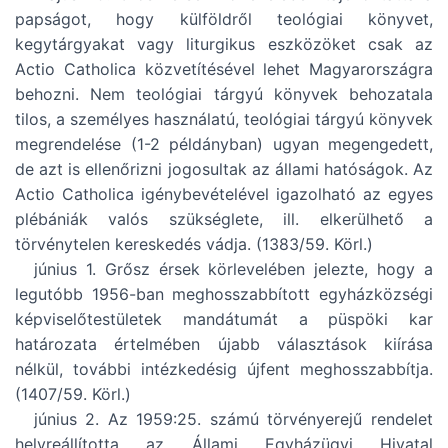
papságot, hogy külföldről teológiai könyvet,
kegytárgyakat vagy liturgikus eszközöket csak az
Actio Catholica közvetítésével lehet Magyarországra
behozni. Nem teológiai tárgyú könyvek behozatala
tilos, a személyes használatú, teológiai tárgyú könyvek
megrendelése (1-2 példányban) ugyan megengedett,
de azt is ellenőrizni jogosultak az állami hatóságok. Az
Actio Catholica igénybevételével igazolható az egyes
plébániák valós szükséglete, ill. elkerülhető a
törvénytelen kereskedés vádja. (1383/59. Körl.)
június 1. Grősz érsek körlevelében jelezte, hogy a
legutóbb 1956-ban meghosszabbított egyházközségi
képviselőtestületek mandátumát a püspöki kar
határozata értelmében újabb választások kiírása
nélkül, további intézkedésig újfent meghosszabbítja.
(1407/59. Körl.)
június 2. Az 1959:25. számú törvényerejű rendelet
helyreállította az Állami Egyházügyi Hivatal