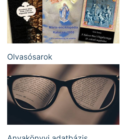
Olvasósarok
Anyakönyvi adatbázis