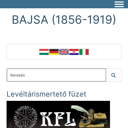
Togg
BAJSA (1856-1919)
Levéltárismertető füzet