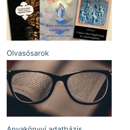
Olvasósarok
Anyakönyvi adatbázis