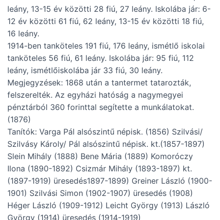
leány, 13-15 év közötti 28 fiú, 27 leány. Iskolába jár: 6-
12 év közötti 61 fiú, 62 leány, 13-15 év közötti 18 fiú,
16 leány.
1914-ben tanköteles 191 fiú, 176 leány, ismétlő iskolai
tanköteles 56 fiú, 61 leány. Iskolába jár: 95 fiú, 112
leány, ismétlőiskolába jár 33 fiú, 30 leány.
Megjegyzések: 1868 után a tantermet tatarozták,
felszerelték. Az egyházi hatóság a nagymegyei
pénztárból 360 forinttal segítette a munkálatokat.
(1876)
Tanítók: Varga Pál alsószintű népisk. (1856) Szilvási/
Szilvásy Károly/ Pál alsószintű népisk. kt.(1857-1897)
Slein Mihály (1888) Bene Mária (1889) Komoróczy
Ilona (1890-1892) Csizmár Mihály (1893-1897) kt.
(1897-1919) üresedés1897-1899) Greiner László (1900-
1901) Szilvási Simon (1902-1907) üresedés (1908)
Héger László (1909-1912) Leicht György (1913) László
György (1914) üresedés (1914-1919)