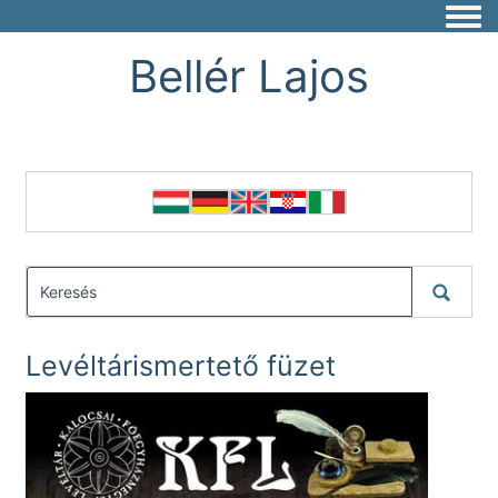
Togg
Bellér Lajos
Levéltárismertető füzet