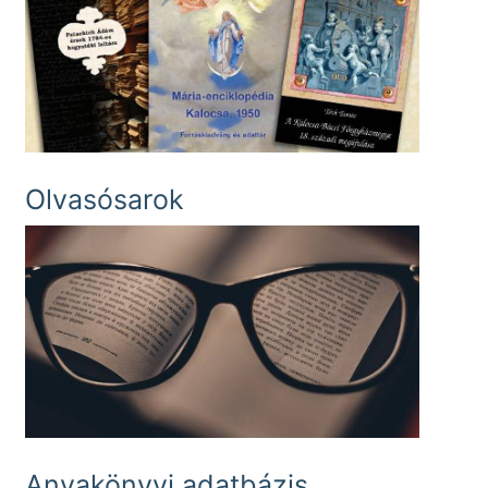
Olvasósarok
Anyakönyvi adatbázis