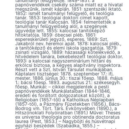
tanulmányi felügyelője. 1849-1851: a
papnövendékek csekély száma miatt ez a hivatal
megszűnik, ismét káplán. 1851: szentszéki iktató.
1852: ismét tanulmányi felügyelő, és teológia
tanár. 1853: teológiai doktori címet kapott,
teológiai tanár Kalocsán. 1854: felmentették a
tanulmányi felügyelőség alól, a szegények
ügyvédje lett. 1855: kalocsai tanítóképző
hitoktatója. 1859: óbecsei pléb. 1861:
espereskerületi jegyző, esperes. 1869: Szt.
Jakabról nev. heremoi apát. 1878: kalocsai pléb.,
a tanítóképző és elemi iskola igazgatója. 1879:
zsinati vizsgáló. 1889: házassági kötelékvédő, a
hitvédelem tanára, bekebelezett teológiai doktor.
1893: a kalocsai nagyszeminárium hittani és
erkölcsi biztosa, a kegyes alapítvány inspektora.
Részt vett a Szt. István Társulat munkájában.
Káptalani tisztségei: 1878. szeptember 17.: ifj.
mester. 1886. június 30.: tiszai főesp. 1888. május
1.: bácsi főesp. 1893. augusztus 21.: székesegyh.
főesp. Munkái: – cikkei megjelentek a pesti
papnövendékek Munkálataiban (1844-1846,
eredeti és fordított dolgozatokat közölt), a
Religioban (1857-től) a Katholikus Néplapban
(1857-től), a Pázmány Füzetekben (1856.), Bács-
Bodrog vm. Tört. Társ. Évkönyvében (1890.), a
Hitszónoklati Folyóiratban (1891.) Művei: Theses
ex universa theologia pro obtinenda doctoratus
laurea (Pest, 1853.) – Nagyböjti és húsvétnapi
egyházi beszédek (Szabadka, 1855.) –