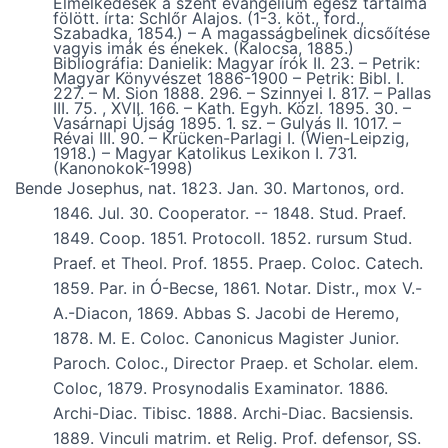
Elmélkedések a szent evangelium egész tartalma
fölött. írta: Schlőr Alajos. (1-3. köt., ford.,
Szabadka, 1854.) – A magasságbelinek dicsőítése
vagyis imák és énekek. (Kalocsa, 1885.)
Bibliográfia: Danielik: Magyar írók II. 23. – Petrik:
Magyar Könyvészet 1886-1900 – Petrik: Bibl. I.
227. – M. Sion 1888. 296. – Szinnyei I. 817. – Pallas
III. 75. , XVII. 166. – Kath. Egyh. Közl. 1895. 30. –
Vasárnapi Újság 1895. 1. sz. – Gulyás II. 1017. –
Révai III. 90. – Krücken-Parlagi I. (Wien-Leipzig,
1918.) – Magyar Katolikus Lexikon I. 731.
(Kanonokok-1998)
Bende Josephus, nat. 1823. Jan. 30. Martonos, ord.
1846. Jul. 30. Cooperator. -- 1848. Stud. Praef.
1849. Coop. 1851. Protocoll. 1852. rursum Stud.
Praef. et Theol. Prof. 1855. Praep. Coloc. Catech.
1859. Par. in Ó-Becse, 1861. Notar. Distr., mox V.-
A.-Diacon, 1869. Abbas S. Jacobi de Heremo,
1878. M. E. Coloc. Canonicus Magister Junior.
Paroch. Coloc., Director Praep. et Scholar. elem.
Coloc, 1879. Prosynodalis Examinator. 1886.
Archi-Diac. Tibisc. 1888. Archi-Diac. Bacsiensis.
1889. Vinculi matrim. et Relig. Prof. defensor, SS.