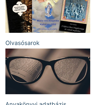
Olvasósarok
Anyakönyvi adatbázis