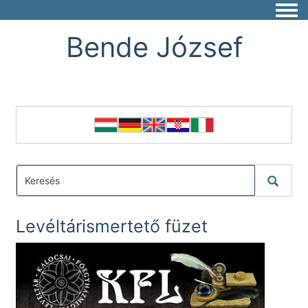
Togg
Bende József
Levéltárismertető füzet