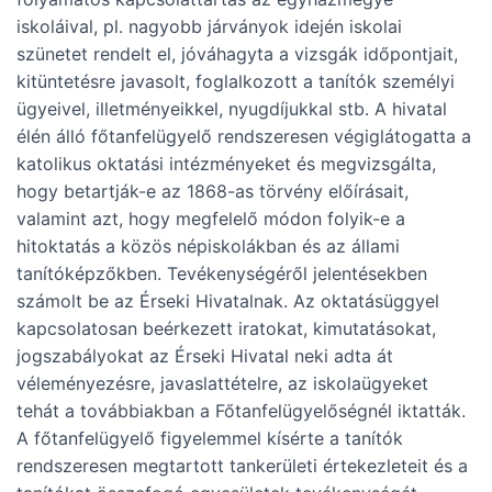
iskoláival, pl. nagyobb járványok idején iskolai
szünetet rendelt el, jóváhagyta a vizsgák időpontjait,
kitüntetésre javasolt, foglalkozott a tanítók személyi
ügyeivel, illetményeikkel, nyugdíjukkal stb. A hivatal
élén álló főtanfelügyelő rendszeresen végiglátogatta a
katolikus oktatási intézményeket és megvizsgálta,
hogy betartják-e az 1868-as törvény előírásait,
valamint azt, hogy megfelelő módon folyik-e a
hitoktatás a közös népiskolákban és az állami
tanítóképzőkben. Tevékenységéről jelentésekben
számolt be az Érseki Hivatalnak. Az oktatásüggyel
kapcsolatosan beérkezett iratokat, kimutatásokat,
jogszabályokat az Érseki Hivatal neki adta át
véleményezésre, javaslattételre, az iskolaügyeket
tehát a továbbiakban a Főtanfelügyelőségnél iktatták.
A főtanfelügyelő figyelemmel kísérte a tanítók
rendszeresen megtartott tankerületi értekezleteit és a