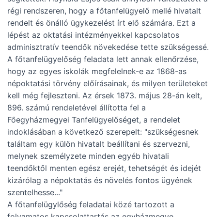
régi rendszeren, hogy a főtanfelügyelő mellé hivatalt
rendelt és önálló ügykezelést írt elő számára. Ezt a
lépést az oktatási intézményekkel kapcsolatos
adminisztratív teendők növekedése tette szükségessé.
A főtanfelügyelőség feladata lett annak ellenőrzése,
hogy az egyes iskolák megfelelnek-e az 1868-as
népoktatási törvény előírásainak, és milyen területeket
kell még fejleszteni. Az érsek 1873. május 28-án kelt,
896. számú rendeletével állította fel a
Főegyházmegyei Tanfelügyelőséget, a rendelet
indoklásában a következő szerepelt: "szükségesnek
találtam egy külön hivatalt beállítani és szervezni,
melynek személyzete minden egyéb hivatali
teendőktől menten egész erejét, tehetségét és idejét
kizárólag a népoktatás és növelés fontos ügyének
szentelhesse..."
A főtanfelügylőség feladatai közé tartozott a
folyamatos kapcsolattartás az egyházmegye