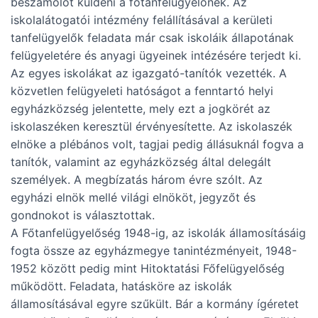
beszámolót küldeni a főtanfelügyelőnek. Az
iskolalátogatói intézmény felállításával a kerületi
tanfelügyelők feladata már csak iskoláik állapotának
felügyeletére és anyagi ügyeinek intézésére terjedt ki.
Az egyes iskolákat az igazgató-tanítók vezették. A
közvetlen felügyeleti hatóságot a fenntartó helyi
egyházközség jelentette, mely ezt a jogkörét az
iskolaszéken keresztül érvényesítette. Az iskolaszék
elnöke a plébános volt, tagjai pedig állásuknál fogva a
tanítók, valamint az egyházközség által delegált
személyek. A megbízatás három évre szólt. Az
egyházi elnök mellé világi elnököt, jegyzőt és
gondnokot is választottak.
A Főtanfelügyelőség 1948-ig, az iskolák államosításáig
fogta össze az egyházmegye tanintézményeit, 1948-
1952 között pedig mint Hitoktatási Főfelügyelőség
működött. Feladata, hatásköre az iskolák
államosításával egyre szűkült. Bár a kormány ígéretet