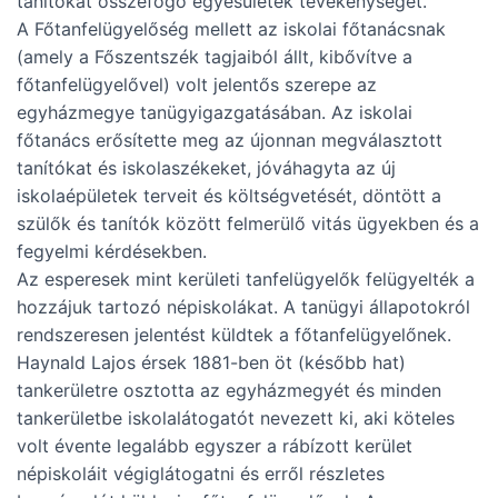
tanítókat összefogó egyesületek tevékenységét.
A Főtanfelügyelőség mellett az iskolai főtanácsnak
(amely a Főszentszék tagjaiból állt, kibővítve a
főtanfelügyelővel) volt jelentős szerepe az
egyházmegye tanügyigazgatásában. Az iskolai
főtanács erősítette meg az újonnan megválasztott
tanítókat és iskolaszékeket, jóváhagyta az új
iskolaépületek terveit és költségvetését, döntött a
szülők és tanítók között felmerülő vitás ügyekben és a
fegyelmi kérdésekben.
Az esperesek mint kerületi tanfelügyelők felügyelték a
hozzájuk tartozó népiskolákat. A tanügyi állapotokról
rendszeresen jelentést küldtek a főtanfelügyelőnek.
Haynald Lajos érsek 1881-ben öt (később hat)
tankerületre osztotta az egyházmegyét és minden
tankerületbe iskolalátogatót nevezett ki, aki köteles
volt évente legalább egyszer a rábízott kerület
népiskoláit végiglátogatni és erről részletes