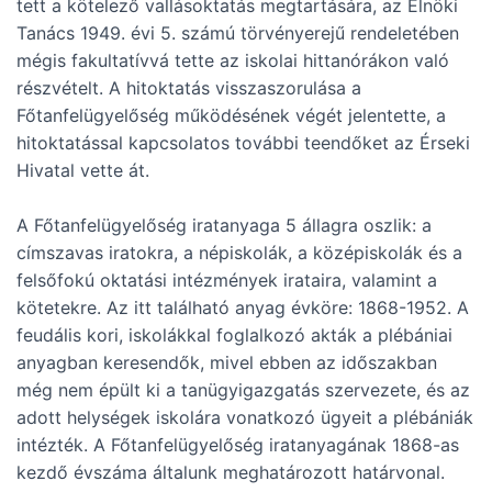
tett a kötelező vallásoktatás megtartására, az Elnöki
Tanács 1949. évi 5. számú törvényerejű rendeletében
mégis fakultatívvá tette az iskolai hittanórákon való
részvételt. A hitoktatás visszaszorulása a
Főtanfelügyelőség működésének végét jelentette, a
hitoktatással kapcsolatos további teendőket az Érseki
Hivatal vette át.
A Főtanfelügyelőség iratanyaga 5 állagra oszlik: a
címszavas iratokra, a népiskolák, a középiskolák és a
felsőfokú oktatási intézmények irataira, valamint a
kötetekre. Az itt található anyag évköre: 1868-1952. A
feudális kori, iskolákkal foglalkozó akták a plébániai
anyagban keresendők, mivel ebben az időszakban
még nem épült ki a tanügyigazgatás szervezete, és az
adott helységek iskolára vonatkozó ügyeit a plébániák
intézték. A Főtanfelügyelőség iratanyagának 1868-as
kezdő évszáma általunk meghatározott határvonal.