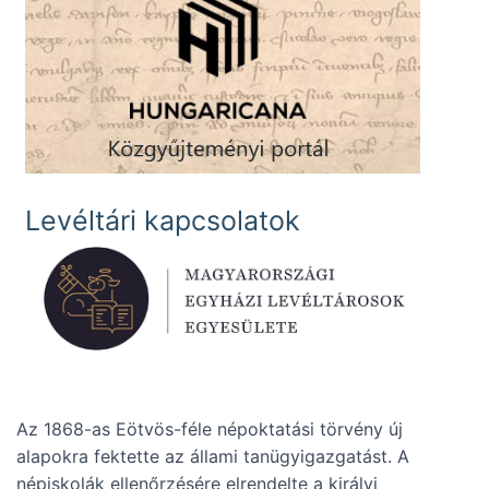
Levéltári kapcsolatok
Az 1868-as Eötvös-féle népoktatási törvény új
alapokra fektette az állami tanügyigazgatást. A
népiskolák ellenőrzésére elrendelte a királyi