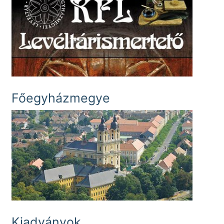
Főegyházmegye
Kiadványok