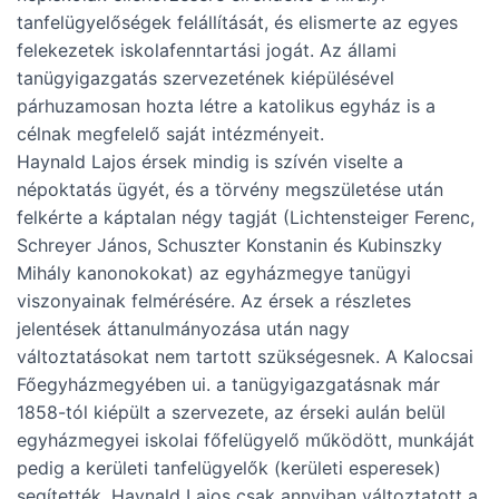
tanfelügyelőségek felállítását, és elismerte az egyes
felekezetek iskolafenntartási jogát. Az állami
tanügyigazgatás szervezetének kiépülésével
párhuzamosan hozta létre a katolikus egyház is a
célnak megfelelő saját intézményeit.
Haynald Lajos érsek mindig is szívén viselte a
népoktatás ügyét, és a törvény megszületése után
felkérte a káptalan négy tagját (Lichtensteiger Ferenc,
Schreyer János, Schuszter Konstanin és Kubinszky
Mihály kanonokokat) az egyházmegye tanügyi
viszonyainak felmérésére. Az érsek a részletes
jelentések áttanulmányozása után nagy
változtatásokat nem tartott szükségesnek. A Kalocsai
Főegyházmegyében ui. a tanügyigazgatásnak már
1858-tól kiépült a szervezete, az érseki aulán belül
egyházmegyei iskolai főfelügyelő működött, munkáját
pedig a kerületi tanfelügyelők (kerületi esperesek)
segítették. Haynald Lajos csak annyiban változtatott a