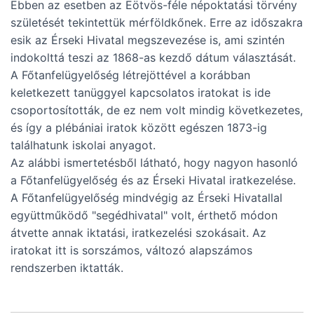
Ebben az esetben az Eötvös-féle népoktatási törvény
születését tekintettük mérföldkőnek. Erre az időszakra
esik az Érseki Hivatal megszevezése is, ami szintén
indokolttá teszi az 1868-as kezdő dátum választását.
A Főtanfelügyelőség létrejöttével a korábban
keletkezett tanüggyel kapcsolatos iratokat is ide
csoportosították, de ez nem volt mindig következetes,
és így a plébániai iratok között egészen 1873-ig
találhatunk iskolai anyagot.
Az alábbi ismertetésből látható, hogy nagyon hasonló
a Főtanfelügyelőség és az Érseki Hivatal iratkezelése.
A Főtanfelügyelőség mindvégig az Érseki Hivatallal
együttműködő "segédhivatal" volt, érthető módon
átvette annak iktatási, iratkezelési szokásait. Az
iratokat itt is sorszámos, változó alapszámos
rendszerben iktatták.