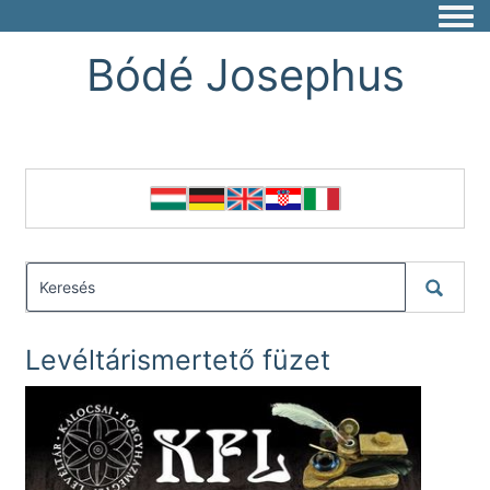
Togg
Bódé Josephus
Levéltárismertető füzet