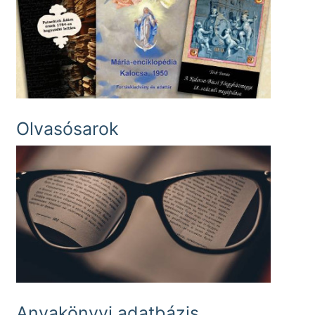
Olvasósarok
Anyakönyvi adatbázis