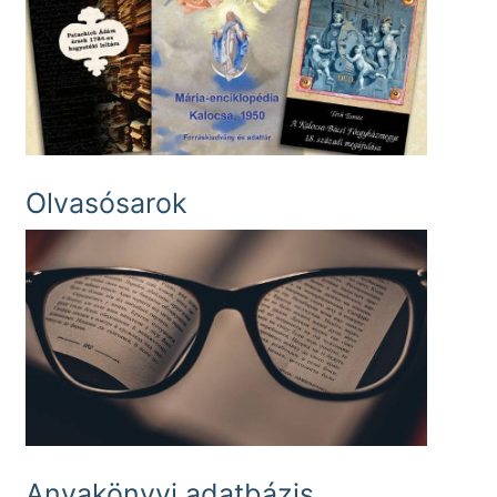
Olvasósarok
Anyakönyvi adatbázis