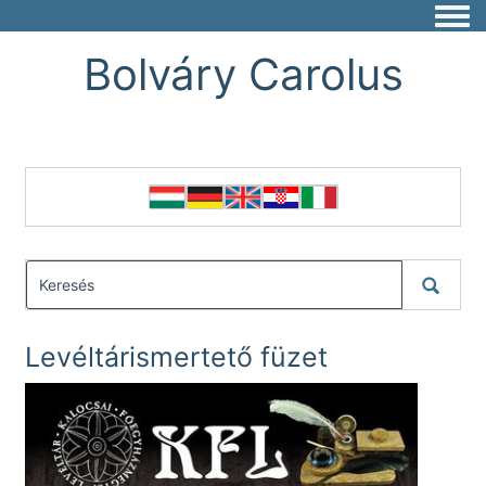
Togg
Bolváry Carolus
Levéltárismertető füzet