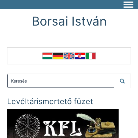
Togg
Borsai István
Levéltárismertető füzet