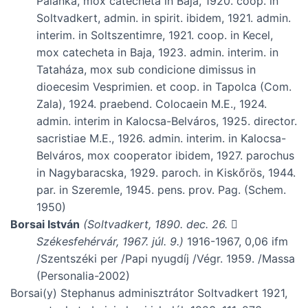
Palánka, mox catecheta in Baja, 1920. coop. in
Soltvadkert, admin. in spirit. ibidem, 1921. admin.
interim. in Soltszentimre, 1921. coop. in Kecel,
mox catecheta in Baja, 1923. admin. interim. in
Tataháza, mox sub condicione dimissus in
dioecesim Vesprimien. et coop. in Tapolca (Com.
Zala), 1924. praebend. Colocaein M.E., 1924.
admin. interim in Kalocsa-Belváros, 1925. director.
sacristiae M.E., 1926. admin. interim. in Kalocsa-
Belváros, mox cooperator ibidem, 1927. parochus
in Nagybaracska, 1929. paroch. in Kiskőrös, 1944.
par. in Szeremle, 1945. pens. prov. Pag. (Schem.
1950)
Borsai István
(Soltvadkert, 1890. dec. 26.

Székesfehérvár, 1967. júl. 9.)
1916-1967, 0,06 ifm
/Szentszéki per /Papi nyugdíj /Végr. 1959. /Massa
(Personalia-2002)
Borsai(y) Stephanus adminisztrátor Soltvadkert 1921,