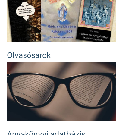
Olvasósarok
Anyakönyvi adatbázis