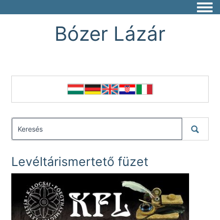
Togg
Bózer Lázár
Levéltárismertető füzet