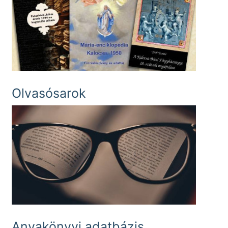
Olvasósarok
Anyakönyvi adatbázis