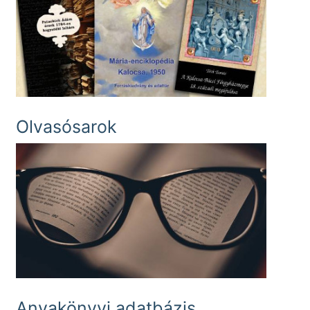
Olvasósarok
Anyakönyvi adatbázis