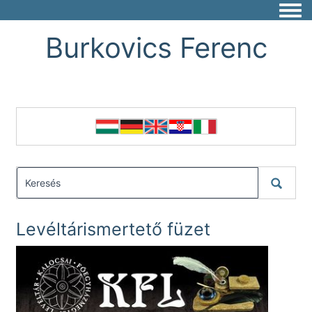
Togg
Burkovics Ferenc
Levéltárismertető füzet