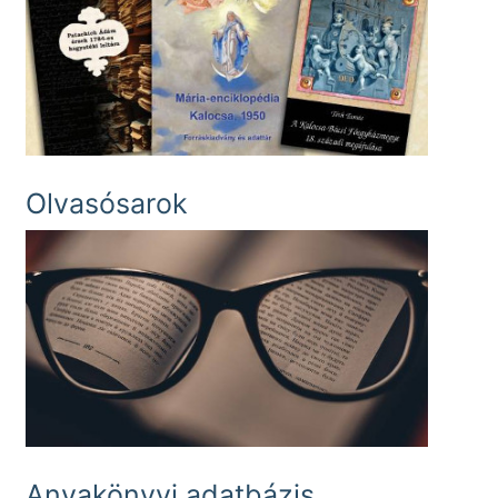
Olvasósarok
Anyakönyvi adatbázis