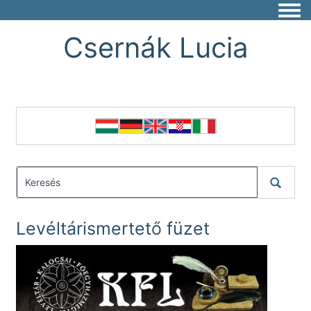
Togg
Csernák Lucia
Levéltárismertető füzet