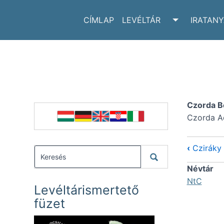
CÍMLAP
LEVÉLTÁR
IRATAN
TOGGLE LE
Czorda B
Czorda Ad
‹
Cziráky
Névtár
NtC
Levéltárismertető
füzet