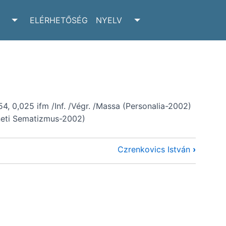
ELÉRHETŐSÉG
NYELV
RCHIVUM SUBMENU
TOGGLE ADATTÁR SUBMENU
TOGGLE NYELV SUBM
, 0,025 ifm /Inf. /Végr. /Massa (Personalia-2002)
éneti Sematizmus-2002)
Czrenkovics István
›