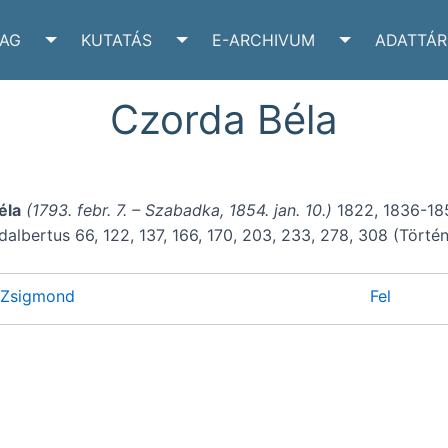
YAG
KUTATÁS
E-ARCHIVUM
ADATTÁR
VÉLTÁR SUBMENU
TOGGLE IRATANYAG SUBMENU
TOGGLE KUTATÁS SUBMENU
TOGGLE E-A
Czorda Béla
éla
(1793. febr. 7. – Szabadka, 1854. jan. 10.)
1822, 1836-1854
albertus 66, 122, 137, 166, 170, 203, 233, 278, 308 (Tört
 Zsigmond
Fel