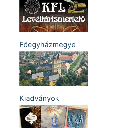
Főegyházmegye
Kiadványok