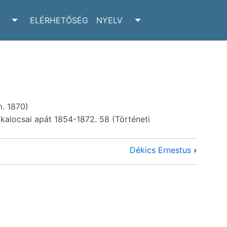
ELÉRHETŐSÉG
NYELV
RCHIVUM SUBMENU
TOGGLE ADATTÁR SUBMENU
TOGGLE NYELV SUBM
m. 1870)
kalocsai apát 1854-1872. 58 (Történeti
Dékics Ernestus
›