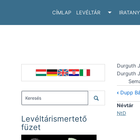
CÍMLAP
LEVÉLTÁR
IRATAN
TOGGLE LE
Durguth J
Durguth J
Sema
‹
Dupp Bál
Névtár
NtD
Levéltárismertető
füzet