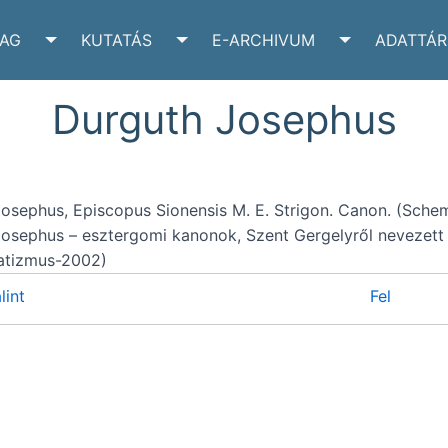
YAG
KUTATÁS
E-ARCHIVUM
ADATTÁR
VÉLTÁR SUBMENU
TOGGLE IRATANYAG SUBMENU
TOGGLE KUTATÁS SUBMENU
TOGGLE E-A
Durguth Josephus
osephus, Episcopus Sionensis M. E. Strigon. Canon. (Sche
osephus – esztergomi kanonok, Szent Gergelyről nevezett 
tizmus-2002)
int
Fel