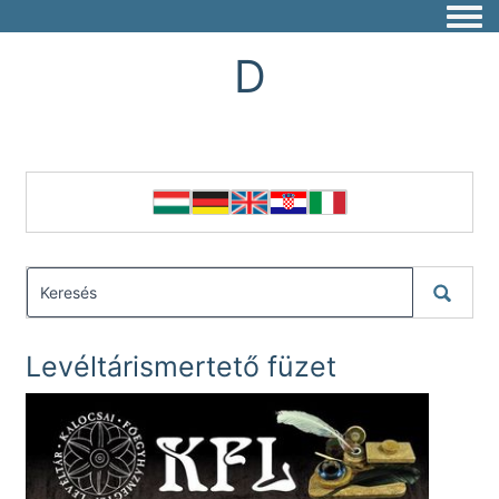
Togg
D
Levéltárismertető füzet