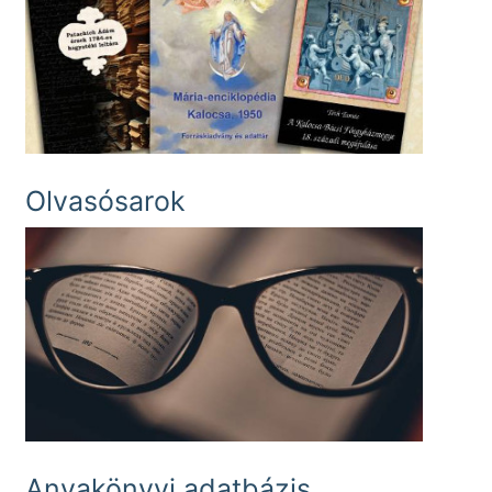
Olvasósarok
Anyakönyvi adatbázis