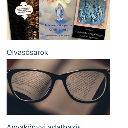
Olvasósarok
Anyakönyvi adatbázis