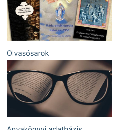
Olvasósarok
Anyakönyvi adatbázis