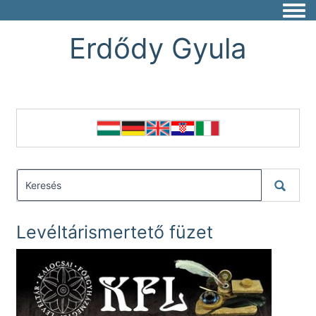
Togg
Erdődy Gyula
Levéltárismertető füzet