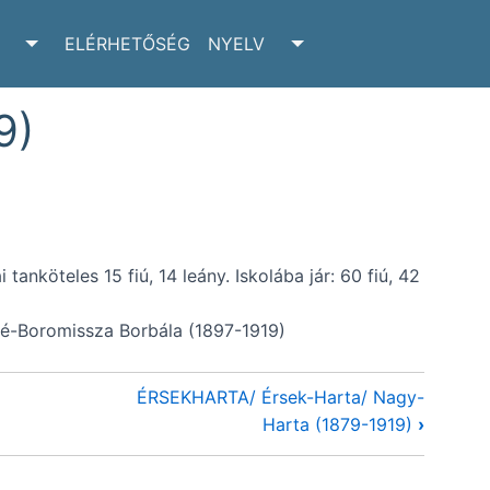
ELÉRHETŐSÉG
NYELV
RCHIVUM SUBMENU
TOGGLE ADATTÁR SUBMENU
TOGGLE NYELV SUBM
9)
tanköteles 15 fiú, 14 leány. Iskolába jár: 60 fiú, 42
né-Boromissza Borbála (1897-1919)
ÉRSEKHARTA/ Érsek-Harta/ Nagy-
Harta (1879-1919)
›