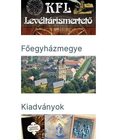
Főegyházmegye
Kiadványok