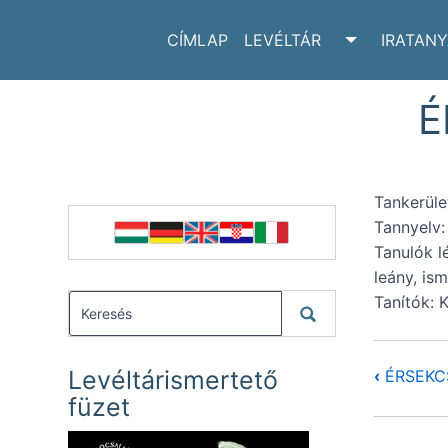
CÍMLAP
LEVÉLTÁR
IRATAN
TOGGLE LE
É
Tankerület
Tannyelv:
Tanulók lé
leány, ism
Tanítók: 
Levéltárismertető
‹
ÉRSEKCS
füzet