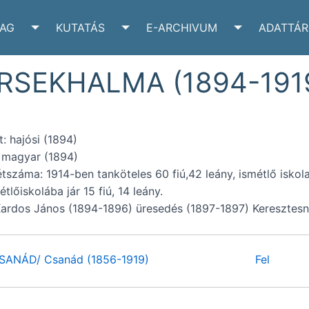
YAG
KUTATÁS
E-ARCHIVUM
ADATTÁR
VÉLTÁR SUBMENU
TOGGLE IRATANYAG SUBMENU
TOGGLE KUTATÁS SUBMENU
TOGGLE E-A
RSEKHALMA (1894-191
: hajósi (1894)
 magyar (1894)
tszáma: 1914-ben tanköteles 60 fiú,42 leány, ismétlő iskolai 
étlőiskolába jár 15 fiú, 14 leány.
Kardos János (1894-1896) üresedés (1897-1897) Keresztes
ANÁD/ Csanád (1856-1919)
Fel