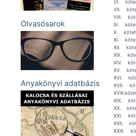
VI. köt
VII. köt
VIII. kö
Olvasósarok
IX. köt
X. köte
XI. köt
XII. köt
XIII. kö
XIV. kö
XV. köt
XVI. kö
Anyakönyvi adatbázis
XVII. kö
XVIII.kö
XIX. kö
XX. köt
XXI. kö
XXII. kö
XXIII. k