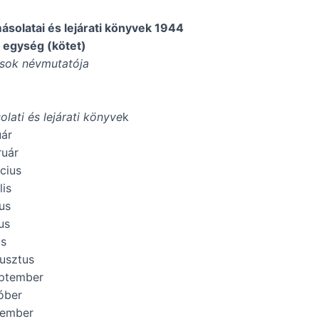
másolatai és lejárati könyvek 1944
i egység (kötet)
ósok névmutatója
olati és lejárati könyve
k
uár
ruár
cius
lis
us
us
us
usztus
eptember
óber
vember