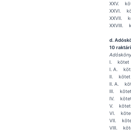
XXV. kö
XXVI. k
XXVII. k
XXVIII. 
d. Adósk
10 raktár
Adóskön
I. köte
I. A. kö
II. köte
II. A. k
III. köt
IV. köte
V. köte
VI. köt
VII. köt
VIII. kö