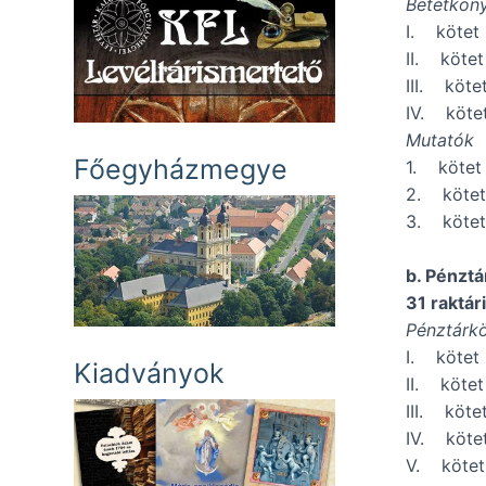
Betétkön
I. köte
II. kötet
III. köte
IV. köte
Mutatók
Főegyházmegye
1. kötet
2. kötet
3. kötet
b. Pénzt
31 raktár
Pénztárk
I. köte
Kiadványok
II. köte
III. köt
IV. köt
V. köte