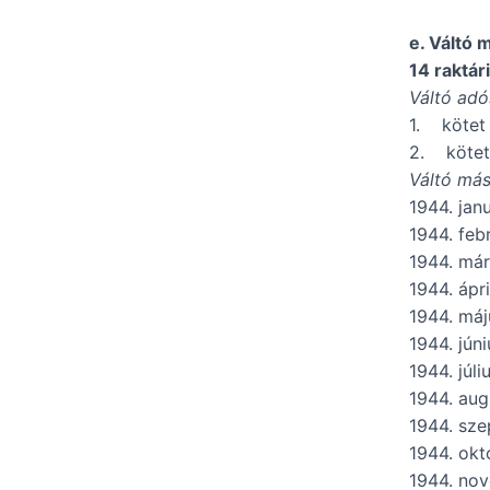
e. Váltó 
14 raktár
Váltó ad
1. kötet
2. kötet
Váltó más
1944. jan
1944. feb
1944. már
1944. ápri
1944. máj
1944. júni
1944. júli
1944. aug
1944. sz
1944. okt
1944. no