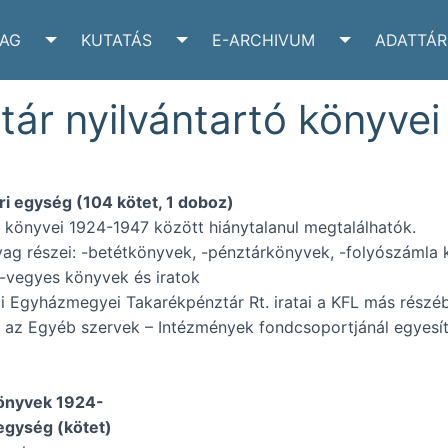
YAG
KUTATÁS
E-ARCHIVUM
ADATTÁR
VÉLTÁR SUBMENU
TOGGLE IRATANYAG SUBMENU
TOGGLE KUTATÁS SUBMENU
TOGGLE E-A
ár nyilvántartó könyvei
ri egység (104 kötet, 1 doboz)
 könyvei 1924-1947 között hiánytalanul megtalálhatók.
yag részei: -betétkönyvek, -pénztárkönyvek, -folyószámla k
-vegyes könyvek és iratok
i Egyházmegyei Takarékpénztár Rt. iratai a KFL más részéb
 az Egyéb szervek – Intézmények fondcsoportjánál egyesít
m
könyvek 1924-
 egység (kötet)