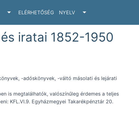
ELÉRHETŐSÉG
NYELV
RCHIVUM SUBMENU
TOGGLE ADATTÁR SUBMENU
TOGGLE NYELV SUBM
 és iratai 1852-1950
önyvek, -adóskönyvek, -váltó másolati és lejárati
en is megtalálhatók, valószínűleg érdemes a teljes
eni: KFL.VI.9. Egyházmegyei Takarékpénztár 20.