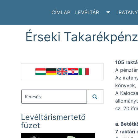
CÍMLAP
LEVÉLTÁR
IRATAN
TOGGLE LE
Érseki Takarékpénzt
105 raktá
A pénztár
Az iratan
könyvek, 
A Kalocsa
állományt
sz. 20 if
Levéltárismertető
füzet
a. Betét
7 raktári