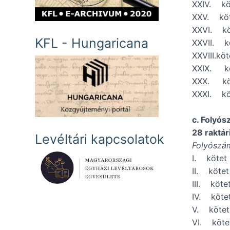
XXIV. k
XXV. kö
XXVI. k
KFL - Hungaricana
XXVII. k
XXVIII.k
XXIX. k
XXX. kö
XXXI. k
c. Folyó
28 raktár
Levéltári kapcsolatok
Folyószá
I. köte
II. köte
III. köt
IV. köt
V. köte
VI. köt