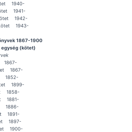
tet 1940-
ötet 1941-
ötet 1942-
kötet 1943-
önyvek 1867-1900
i egység (kötet)
yvek
t 1867-
tet 1867-
t 1852-
ötet 1899-
et 1858-
t 1881-
t 1886-
et 1891-
et 1897-
tet 1900-