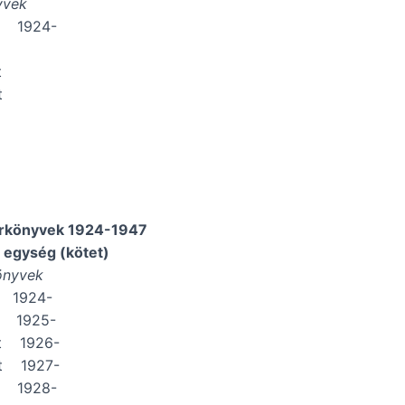
yvek
t 1924-
t
t
árkönyvek 1924-1947
i egység (kötet)
önyvek
t 1924-
t 1925-
et 1926-
et 1927-
t 1928-