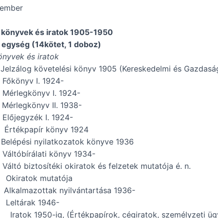
cember
 könyvek és iratok 1905-1950
i egység (14kötet, 1 doboz)
nyvek és iratok
Jelzálog követelési könyv 1905 (Kereskedelmi és Gazdaság
Főkönyv I. 1924-
Mérlegkönyv I. 1924-
Mérlegkönyv II. 1938-
Előjegyzék I. 1924-
 Értékpapír könyv 1924
Belépési nyilatkozatok könyve 1936
Váltóbírálati könyv 1934-
Váltó biztosítéki okiratok és felzetek mutatója é. n.
 Okiratok mutatója
 Alkalmazottak nyilvántartása 1936-
 Leltárak 1946-
 Iratok 1950-ig, (Értékpapírok, cégiratok, személyzeti ügye