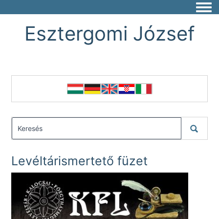
Togg
Esztergomi József
Levéltárismertető füzet