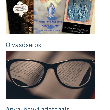
Olvasósarok
Anyakönyvi adatbázis