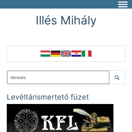
Togg
Illés Mihály
Levéltárismertető füzet