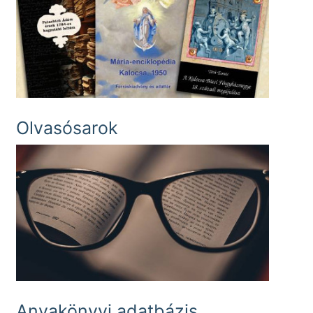
Olvasósarok
Anyakönyvi adatbázis