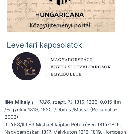
Levéltári kapcsolatok
Illés Mihály
( – 1826. szept. 7.)
1816-1826, 0,015 ifm
/Fegyelmi 1819, 1825. /Obitus /Massa (Personalia-
2002)
ILLYÉS/ILLÉS Michael káplán Péterrévén 1815-1816,
Nagybaracskán 1817, Mélykúton 1818-1819, Horgoson