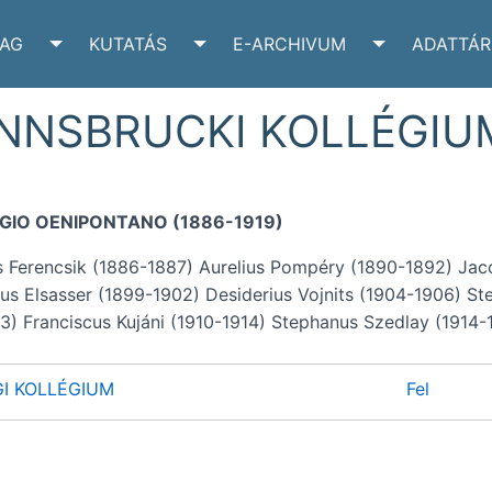
YAG
KUTATÁS
E-ARCHIVUM
ADATTÁR
VÉLTÁR SUBMENU
TOGGLE IRATANYAG SUBMENU
TOGGLE KUTATÁS SUBMENU
TOGGLE E-A
INNSBRUCKI KOLLÉGIU
EGIO OENIPONTANO (1886-1919)
 Ferencsik (1886-1887) Aurelius Pompéry (1890-1892) Jac
ius Elsasser (1899-1902) Desiderius Vojnits (1904-1906) S
3) Franciscus Kujáni (1910-1914) Stephanus Szedlay (1914-
I KOLLÉGIUM
Fel