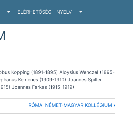
ELÉRHETŐSÉG
NYELV
RCHIVUM SUBMENU
TOGGLE ADATTÁR SUBMENU
TOGGLE NYELV SUBM
M
obus Kopping (1891-1895) Aloysius Wenczel (1895-
tephanus Kemenes (1909-1910) Joannes Spiller
1915) Joannes Farkas (1915-1919)
RÓMAI NÉMET-MAGYAR KOLLÉGIUM
›