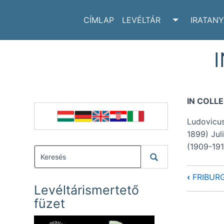
CÍMLAP
LEVÉLTÁR
IRATAN
TOGGLE LE
IN COLL
Ludovicus
1899) Jul
(1909-191
‹
FRIBURG
Levéltárismertető
füzet