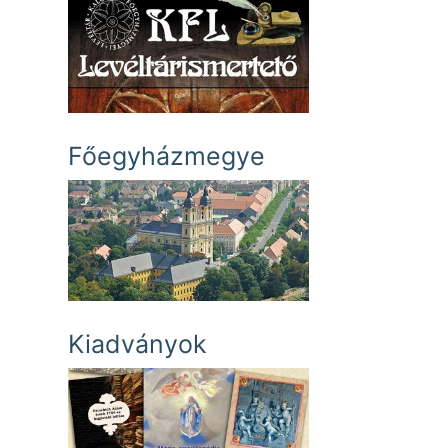
Főegyházmegye
Kiadványok