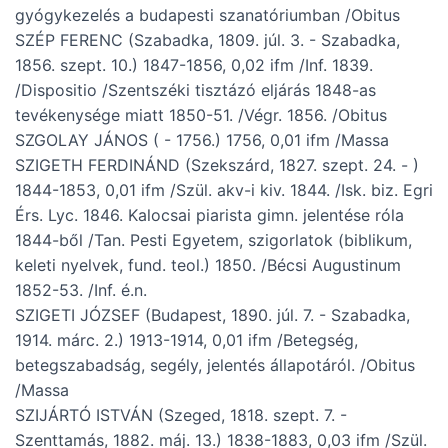
gyógykezelés a budapesti szanatóriumban /Obitus
SZÉP FERENC (Szabadka, 1809. júl. 3. - Szabadka,
1856. szept. 10.) 1847-1856, 0,02 ifm /Inf. 1839.
/Dispositio /Szentszéki tisztázó eljárás 1848-as
tevékenysége miatt 1850-51. /Végr. 1856. /Obitus
SZGOLAY JÁNOS ( - 1756.) 1756, 0,01 ifm /Massa
SZIGETH FERDINÁND (Szekszárd, 1827. szept. 24. - )
1844-1853, 0,01 ifm /Szül. akv-i kiv. 1844. /Isk. biz. Egri
Érs. Lyc. 1846. Kalocsai piarista gimn. jelentése róla
1844-ből /Tan. Pesti Egyetem, szigorlatok (biblikum,
keleti nyelvek, fund. teol.) 1850. /Bécsi Augustinum
1852-53. /Inf. é.n.
SZIGETI JÓZSEF (Budapest, 1890. júl. 7. - Szabadka,
1914. márc. 2.) 1913-1914, 0,01 ifm /Betegség,
betegszabadság, segély, jelentés állapotáról. /Obitus
/Massa
SZIJÁRTÓ ISTVÁN (Szeged, 1818. szept. 7. -
Szenttamás, 1882. máj. 13.) 1838-1883, 0,03 ifm /Szül.