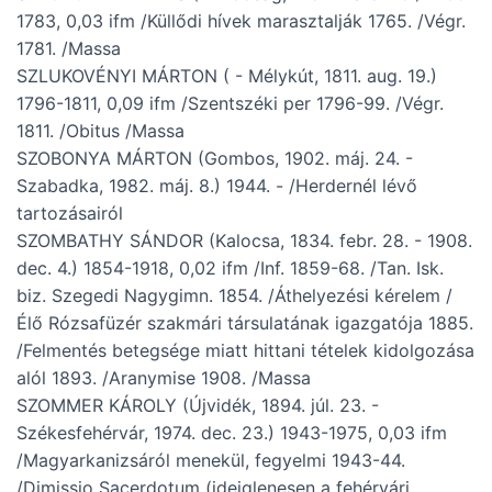
1783, 0,03 ifm /Küllődi hívek marasztalják 1765. /Végr.
1781. /Massa
SZLUKOVÉNYI MÁRTON ( - Mélykút, 1811. aug. 19.)
1796-1811, 0,09 ifm /Szentszéki per 1796-99. /Végr.
1811. /Obitus /Massa
SZOBONYA MÁRTON (Gombos, 1902. máj. 24. -
Szabadka, 1982. máj. 8.) 1944. - /Herdernél lévő
tartozásairól
SZOMBATHY SÁNDOR (Kalocsa, 1834. febr. 28. - 1908.
dec. 4.) 1854-1918, 0,02 ifm /Inf. 1859-68. /Tan. Isk.
biz. Szegedi Nagygimn. 1854. /Áthelyezési kérelem /
Élő Rózsafüzér szakmári társulatának igazgatója 1885.
/Felmentés betegsége miatt hittani tételek kidolgozása
alól 1893. /Aranymise 1908. /Massa
SZOMMER KÁROLY (Újvidék, 1894. júl. 23. -
Székesfehérvár, 1974. dec. 23.) 1943-1975, 0,03 ifm
/Magyarkanizsáról menekül, fegyelmi 1943-44.
/Dimissio Sacerdotum (ideiglenesen a fehérvári