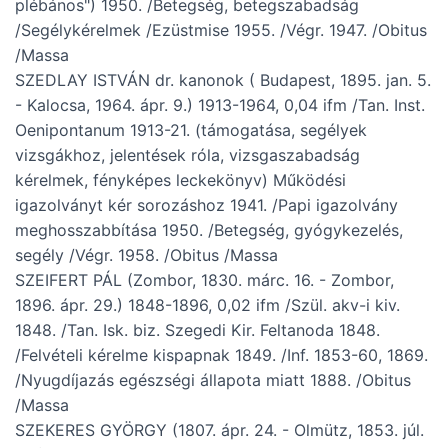
plébános") 1950. /Betegség, betegszabadság
/Segélykérelmek /Ezüstmise 1955. /Végr. 1947. /Obitus
/Massa
SZEDLAY ISTVÁN dr. kanonok ( Budapest, 1895. jan. 5.
- Kalocsa, 1964. ápr. 9.) 1913-1964, 0,04 ifm /Tan. Inst.
Oenipontanum 1913-21. (támogatása, segélyek
vizsgákhoz, jelentések róla, vizsgaszabadság
kérelmek, fényképes leckekönyv) Működési
igazolványt kér sorozáshoz 1941. /Papi igazolvány
meghosszabbítása 1950. /Betegség, gyógykezelés,
segély /Végr. 1958. /Obitus /Massa
SZEIFERT PÁL (Zombor, 1830. márc. 16. - Zombor,
1896. ápr. 29.) 1848-1896, 0,02 ifm /Szül. akv-i kiv.
1848. /Tan. Isk. biz. Szegedi Kir. Feltanoda 1848.
/Felvételi kérelme kispapnak 1849. /Inf. 1853-60, 1869.
/Nyugdíjazás egészségi állapota miatt 1888. /Obitus
/Massa
SZEKERES GYÖRGY (1807. ápr. 24. - Olmütz, 1853. júl.