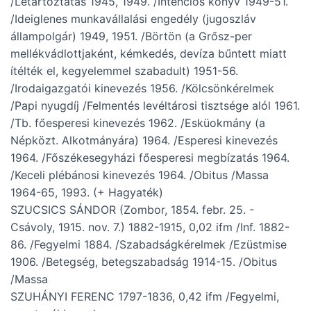
/Letartóztatás 1945, 1949. /Intenciós könyv 1949-51.
/Ideiglenes munkavállalási engedély (jugoszláv
állampolgár) 1949, 1951. /Börtön (a Grősz-per
mellékvádlottjaként, kémkedés, devíza bűntett miatt
ítélték el, kegyelemmel szabadult) 1951-56.
/Irodaigazgatói kinevezés 1956. /Kölcsönkérelmek
/Papi nyugdíj /Felmentés levéltárosi tisztsége alól 1961.
/Tb. főesperesi kinevezés 1962. /Esküokmány (a
Népközt. Alkotmányára) 1964. /Esperesi kinevezés
1964. /Főszékesegyházi főesperesi megbízatás 1964.
/Keceli plébánosi kinevezés 1964. /Obitus /Massa
1964-65, 1993. (+ Hagyaték)
SZUCSICS SÁNDOR (Zombor, 1854. febr. 25. -
Csávoly, 1915. nov. 7.) 1882-1915, 0,02 ifm /Inf. 1882-
86. /Fegyelmi 1884. /Szabadságkérelmek /Ezüstmise
1906. /Betegség, betegszabadság 1914-15. /Obitus
/Massa
SZUHÁNYI FERENC 1797-1836, 0,42 ifm /Fegyelmi,