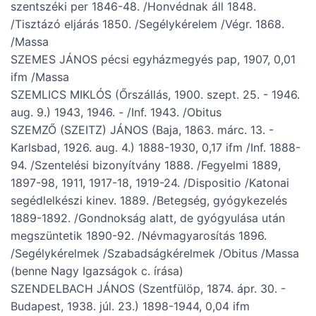
szentszéki per 1846-48. /Honvédnak áll 1848.
/Tisztázó eljárás 1850. /Segélykérelem /Végr. 1868.
/Massa
SZEMES JÁNOS pécsi egyházmegyés pap, 1907, 0,01
ifm /Massa
SZEMLICS MIKLÓS (Őrszállás, 1900. szept. 25. - 1946.
aug. 9.) 1943, 1946. - /Inf. 1943. /Obitus
SZEMZŐ (SZEITZ) JÁNOS (Baja, 1863. márc. 13. -
Karlsbad, 1926. aug. 4.) 1888-1930, 0,17 ifm /Inf. 1888-
94. /Szentelési bizonyítvány 1888. /Fegyelmi 1889,
1897-98, 1911, 1917-18, 1919-24. /Dispositio /Katonai
segédlelkészi kinev. 1889. /Betegség, gyógykezelés
1889-1892. /Gondnokság alatt, de gyógyulása után
megszüntetik 1890-92. /Névmagyarosítás 1896.
/Segélykérelmek /Szabadságkérelmek /Obitus /Massa
(benne Nagy Igazságok c. írása)
SZENDELBACH JÁNOS (Szentfülöp, 1874. ápr. 30. -
Budapest, 1938. júl. 23.) 1898-1944, 0,04 ifm