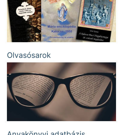
Olvasósarok
Anyakönyvi adatbázis