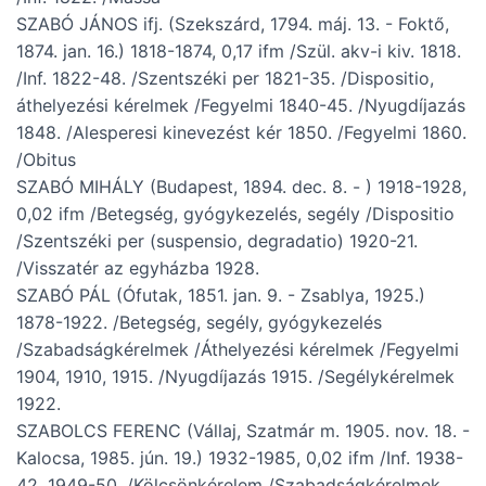
SZABÓ JÁNOS ifj. (Szekszárd, 1794. máj. 13. - Foktő,
1874. jan. 16.) 1818-1874, 0,17 ifm /Szül. akv-i kiv. 1818.
/Inf. 1822-48. /Szentszéki per 1821-35. /Dispositio,
áthelyezési kérelmek /Fegyelmi 1840-45. /Nyugdíjazás
1848. /Alesperesi kinevezést kér 1850. /Fegyelmi 1860.
/Obitus
SZABÓ MIHÁLY (Budapest, 1894. dec. 8. - ) 1918-1928,
0,02 ifm /Betegség, gyógykezelés, segély /Dispositio
/Szentszéki per (suspensio, degradatio) 1920-21.
/Visszatér az egyházba 1928.
SZABÓ PÁL (Ófutak, 1851. jan. 9. - Zsablya, 1925.)
1878-1922. /Betegség, segély, gyógykezelés
/Szabadságkérelmek /Áthelyezési kérelmek /Fegyelmi
1904, 1910, 1915. /Nyugdíjazás 1915. /Segélykérelmek
1922.
SZABOLCS FERENC (Vállaj, Szatmár m. 1905. nov. 18. -
Kalocsa, 1985. jún. 19.) 1932-1985, 0,02 ifm /Inf. 1938-
42, 1949-50. /Kölcsönkérelem /Szabadságkérelmek