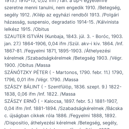
1915.) 1910-15, 0,02 ifm /Tan. a bp-i egyetemre
szeretne menni tanulni, nem engedik 1910. /Betegség,
segély 1912. /Kilép az egyházi rendből 1913. /Polgári
házasság, suspensio, degradatio 1914-15. /Kálvinista
lelkész 1915. /Obitus
SZAUTER ISTVÁN (Kunbaja, 1843. júl. 3. - Boróc, 1903.
jan. 27.) 1864-1906, 0,04 ifm /Szül. akv-i kiv. 1864. /Inf.
1867-81. /Fegyelmi 1871, 1895-1903. /Áthelyezési
kérelmek /Szabadságkérelmek /Betegség 1903. /Végr.
1900. /Obitus /Massa
SZÁNÓTZKY PÉTER ( - Martonos, 1790. febr. 11.) 1790,
1796, 0,01 ifm /Végr. 1790. /Massa
SZÁSZY BÁLINT ( - Szentfülöp, 1836. szept. 9.) 1822-
1838, 0,06 ifm /Inf. 1822. /Massa
SZÁSZY ERNŐ ( - Kalocsa, 1897. febr. 5.) 1881-1907,
0,04 ifm /Inf. 1881-1894. /Szabadságkérelmek /Bácska
c. újságban cikkek róla 1886. /Fegyelmi 1888, 1892.
/Dispositio, áthelyezési kérelmek /Betegség, segély,