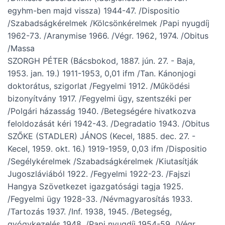
egyhm-ben majd vissza) 1944-47. /Dispositio
/Szabadságkérelmek /Kölcsönkérelmek /Papi nyugdíj
1962-73. /Aranymise 1966. /Végr. 1962, 1974. /Obitus
/Massa
SZORGH PÉTER (Bácsbokod, 1887. jún. 27. - Baja,
1953. jan. 19.) 1911-1953, 0,01 ifm /Tan. Kánonjogi
doktorátus, szigorlat /Fegyelmi 1912. /Működési
bizonyítvány 1917. /Fegyelmi ügy, szentszéki per
/Polgári házasság 1940. /Betegségére hivatkozva
feloldozását kéri 1942-43. /Degradatio 1943. /Obitus
SZŐKE (STADLER) JÁNOS (Kecel, 1885. dec. 27. -
Kecel, 1959. okt. 16.) 1919-1959, 0,03 ifm /Dispositio
/Segélykérelmek /Szabadságkérelmek /Kiutasítják
Jugoszláviából 1922. /Fegyelmi 1922-23. /Fajszi
Hangya Szövetkezet igazgatósági tagja 1925.
/Fegyelmi ügy 1928-33. /Névmagyarosítás 1933.
/Tartozás 1937. /Inf. 1938, 1945. /Betegség,
gyógykezelés 1948. /Papi nyugdíj 1954-59. /Végr.