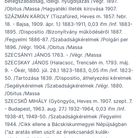
betegszabadság, ideigl. nyugdíjazás /Végr. 1897.
/Obitus /Massa /Hagyatéki illeték kirovása 1907.
SZÁZMÁN KÁROLY (Tiszafüred, Heves m. 1857. febr.
18. - Bajsa, 1909. ápr. 1.) 1883-1911, 0,03 ifm /Inf. 1883-
1895. /Dispositio /Bizonyítvány működéséről 1887.
/Fegyelmi 1886-87. /Szabadságkérelmek /Polgári per
1896. /Végr. 1904. /Obitus /Massa
SZECSÁNYI JÁNOS 1763. - /Végr. /Massa
SZECSKAY JÁNOS (Halacsoc, Trencsén m. 1793. máj.
9. - Ókér, 1880. júl. 28.) 1823-1883, 0,05 ifm /Inf. 1823-
50. /Tartozása 1839. /Dispositio, áthelyezési kérelmek
/Segélykérelmek /Szabadságkérelmek /Végr. 1880.
/Obitus /Massa
SZECSKŐ MIHÁLY (Gyöngyös, Heves m. 1907. szept. 7.
- Budapest, 1963. aug. 27.) 1932-1964, 0,03 ifm /Inf.
1938-41, 1949-50. /Szabadságkérelmek /Fegyelmi
1944. /Cikk ellene a Bácskiskunmegyei Népújságban
("az aratás ellen uszít az érsekcsanádi kulák-