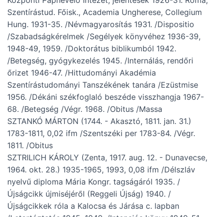
Központi Papnevelő Intézet, jelentések 1926-31. Róma,
Szentírástud. Főisk., Academia Ungherese, Collegium
Hung. 1931-35. /Névmagyarosítás 1931. /Dispositio
/Szabadságkérelmek /Segélyek könyvéhez 1936-39,
1948-49, 1959. /Doktorátus biblikumból 1942.
/Betegség, gyógykezelés 1945. /Internálás, rendőri
őrizet 1946-47. /Hittudományi Akadémia
Szentírástudományi Tanszékének tanára /Ezüstmise
1956. /Dékáni székfoglaló beszéde visszhangja 1967-
68. /Betegség /Végr. 1968. /Obitus /Massa
SZTANKÓ MÁRTON (1744. - Akasztó, 1811. jan. 31.)
1783-1811, 0,02 ifm /Szentszéki per 1783-84. /Végr.
1811. /Obitus
SZTRILICH KÁROLY (Zenta, 1917. aug. 12. - Dunavecse,
1964. okt. 28.) 1935-1965, 1993, 0,08 ifm /Délszláv
nyelvű diploma Mária Kongr. tagságáról 1935. /
Újságcikk újmiséjéről (Reggeli Újság) 1940. /
Újságcikkek róla a Kalocsa és Járása c. lapban