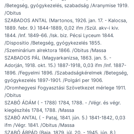
/Betegség, gyógykezelés, szabadság /Aranymise 1919.
/Obitus
SZABADOS ANTAL (Martonos, 1926. jan. 17. - Kalocsa,
1889. febr. 9.) 1844-1889, 0,02 ifm /Szül. akv-i kiv.
1844. /Inf. 1849-66. /Isk. biz. Pécsi Lyceum 1844.
/Dispositio /Betegség, gyógykezelés 1855.
/Szeminárium alrektora 1866. /Obitus /Massa
SZABADOS PÁL (Magyarkanizsa, 1863. jan. 5. -
Adorján, 1918. okt. 15.) 1887-1918, 0,03 ifm /Inf. 1887-
1896. /Fegyelmi 1896. /Szabadságkérelmek /Betegség,
gyógykezelés 1897-1901. /Polgári per 1906.
/Oromhegyesi Fogyasztási Szövetkezet mérlege 1911.
/Obitus
SZABÓ ÁDÁM ( - 1788) 1784, 1788. - /Végr. és végr.
kiegészítés 1784, 1788. /Massa
SZABÓ ANTAL ( - Pataj, 1841. jún. 5.) 1841-1842, 0,03
ifm /Végr. 1841. /Obitus /Massa
SZABÓ ÁRPÁD (Baja, 1879. júl. 20. - 1945. jún. 8.)