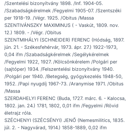
/Szentelési bizonyítvány 1898. /Inf. 1904-05.
/Szabadságkérelmek /Fegyelmi 1905-07. /Szentszéki
per 1918-19. /Végr. 1925. /Obitus /Massa
SZENTIVÁNSZKY MAXIMINUS ( - Vaskút, 1809. nov.
12.) 1809. - /Végr. /Obitus
SZENTMIHÁLYI (SCHNEIDER) FERENC (Hódság, 1897.
jún. 21. - Székesfehérvár, 1973. ápr. 27.) 1922-1973,
0,04 ifm /Szabadságkérelmek /Segélykérelmek
/Fegyelmi 1922, 1927. /Kölcsönkérelem /Polgári per
(sajtóper) 1934. /Felszentelési bizonyítvány 1940.
/Polgári per 1940. /Betegség, gyógykezelés 1948-50,
1952. /Papi nyugdíj 1967-73. /Aranymise 1971. /Obitus
/Massa
SZERDAHELYI FERENC (Buda, 1727. márc. 6. - Kalocsa,
1802. jan. 24.) 1781, 1802, 0,01 ifm /Fegyelmi /Rövid
életrajz róla.
SZÉCHENYI (SZÉCSÉNYI) JENŐ (Nemesmilitics, 1835.
júl. 2. - Nagyvárad, 1914.) 1858-1889, 0,02 ifm