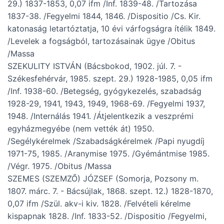
29.) 1837-1853, 0,07 ifm /Inf. 1839-48. /Tartozása
1837-38. /Fegyelmi 1844, 1846. /Dispositio /Cs. Kir.
katonaság letartóztatja, 10 évi várfogságra ítélik 1849.
/Levelek a fogságból, tartozásainak ügye /Obitus
/Massa
SZEKULITY ISTVÁN (Bácsbokod, 1902. júl. 7. -
Székesfehérvár, 1985. szept. 29.) 1928-1985, 0,05 ifm
/Inf. 1938-60. /Betegség, gyógykezelés, szabadság
1928-29, 1941, 1943, 1949, 1968-69. /Fegyelmi 1937,
1948. /Internálás 1941. /Átjelentkezik a veszprémi
egyházmegyébe (nem vették át) 1950.
/Segélykérelmek /Szabadságkérelmek /Papi nyugdíj
1971-75, 1985. /Aranymise 1975. /Gyémántmise 1985.
/Végr. 1975. /Obitus /Massa
SZEMES (SZEMZŐ) JÓZSEF (Somorja, Pozsony m.
1807. márc. 7. - Bácsújlak, 1868. szept. 12.) 1828-1870,
0,07 ifm /Szül. akv-i kiv. 1828. /Felvételi kérelme
kispapnak 1828. /Inf. 1833-52. /Dispositio /Fegyelmi,