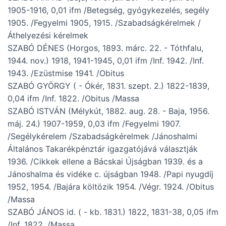
1905-1916, 0,01 ifm /Betegség, gyógykezelés, segély
1905. /Fegyelmi 1905, 1915. /Szabadságkérelmek /
Áthelyezési kérelmek
SZABÓ DÉNES (Horgos, 1893. márc. 22. - Tóthfalu,
1944. nov.) 1918, 1941-1945, 0,01 ifm /Inf. 1942. /Inf.
1943. /Ezüstmise 1941. /Obitus
SZABÓ GYÖRGY ( - Ókér, 1831. szept. 2.) 1822-1839,
0,04 ifm /Inf. 1822. /Obitus /Massa
SZABÓ ISTVÁN (Mélykút, 1882. aug. 28. - Baja, 1956.
máj. 24.) 1907-1959, 0,03 ifm /Fegyelmi 1907.
/Segélykérelem /Szabadságkérelmek /Jánoshalmi
Általános Takarékpénztár igazgatójává választják
1936. /Cikkek ellene a Bácskai Újságban 1939. és a
Jánoshalma és vidéke c. újságban 1948. /Papi nyugdíj
1952, 1954. /Bajára költözik 1954. /Végr. 1924. /Obitus
/Massa
SZABÓ JÁNOS id. ( - kb. 1831.) 1822, 1831-38, 0,05 ifm
/Inf. 1822. /Massa