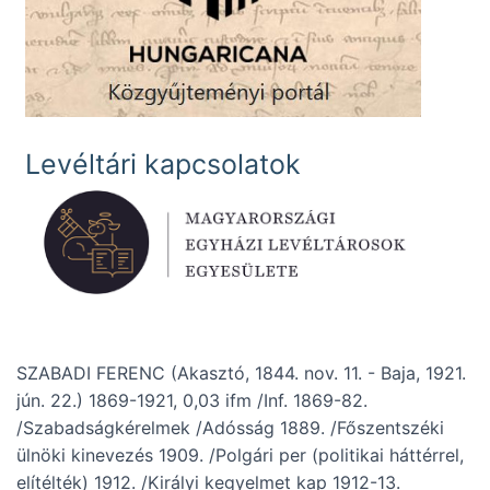
Levéltári kapcsolatok
SZABADI FERENC (Akasztó, 1844. nov. 11. - Baja, 1921.
jún. 22.) 1869-1921, 0,03 ifm /Inf. 1869-82.
/Szabadságkérelmek /Adósság 1889. /Főszentszéki
ülnöki kinevezés 1909. /Polgári per (politikai háttérrel,
elítélték) 1912. /Királyi kegyelmet kap 1912-13.