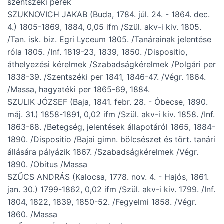
szentszéki perek
SZUKNOVICH JAKAB (Buda, 1784. júl. 24. - 1864. dec.
4.) 1805-1869, 1884, 0,05 ifm /Szül. akv-i kiv. 1805.
/Tan. isk. biz. Egri Lyceum 1805. /Tanárainak jelentése
róla 1805. /Inf. 1819-23, 1839, 1850. /Dispositio,
áthelyezési kérelmek /Szabadságkérelmek /Polgári per
1838-39. /Szentszéki per 1841, 1846-47. /Végr. 1864.
/Massa, hagyatéki per 1865-69, 1884.
SZULIK JÓZSEF (Baja, 1841. febr. 28. - Óbecse, 1890.
máj. 31.) 1858-1891, 0,02 ifm /Szül. akv-i kiv. 1858. /Inf.
1863-68. /Betegség, jelentések állapotáról 1865, 1884-
1890. /Dispositio /Bajai gimn. bölcsészet és tört. tanári
állására pályázik 1867. /Szabadságkérelmek /Végr.
1890. /Obitus /Massa
SZŰCS ANDRÁS (Kalocsa, 1778. nov. 4. - Hajós, 1861.
jan. 30.) 1799-1862, 0,02 ifm /Szül. akv-i kiv. 1799. /Inf.
1804, 1822, 1839, 1850-52. /Fegyelmi 1858. /Végr.
1860. /Massa