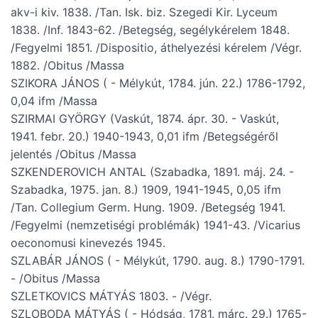
akv-i kiv. 1838. /Tan. Isk. biz. Szegedi Kir. Lyceum
1838. /Inf. 1843-62. /Betegség, segélykérelem 1848.
/Fegyelmi 1851. /Dispositio, áthelyezési kérelem /Végr.
1882. /Obitus /Massa
SZIKORA JÁNOS ( - Mélykút, 1784. jún. 22.) 1786-1792,
0,04 ifm /Massa
SZIRMAI GYÖRGY (Vaskút, 1874. ápr. 30. - Vaskút,
1941. febr. 20.) 1940-1943, 0,01 ifm /Betegségéről
jelentés /Obitus /Massa
SZKENDEROVICH ANTAL (Szabadka, 1891. máj. 24. -
Szabadka, 1975. jan. 8.) 1909, 1941-1945, 0,05 ifm
/Tan. Collegium Germ. Hung. 1909. /Betegség 1941.
/Fegyelmi (nemzetiségi problémák) 1941-43. /Vicarius
oeconomusi kinevezés 1945.
SZLABÁR JÁNOS ( - Mélykút, 1790. aug. 8.) 1790-1791.
- /Obitus /Massa
SZLETKOVICS MÁTYÁS 1803. - /Végr.
SZLOBODA MÁTYÁS ( - Hódság, 1781. márc. 29.) 1765-