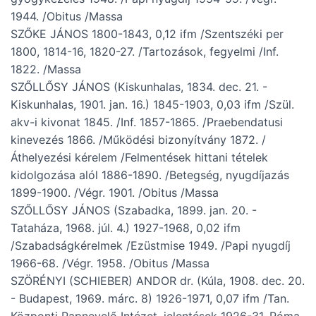
1944. /Obitus /Massa
SZŐKE JÁNOS 1800-1843, 0,12 ifm /Szentszéki per
1800, 1814-16, 1820-27. /Tartozások, fegyelmi /Inf.
1822. /Massa
SZŐLLŐSY JÁNOS (Kiskunhalas, 1834. dec. 21. -
Kiskunhalas, 1901. jan. 16.) 1845-1903, 0,03 ifm /Szül.
akv-i kivonat 1845. /Inf. 1857-1865. /Praebendatusi
kinevezés 1866. /Működési bizonyítvány 1872. /
Áthelyezési kérelem /Felmentések hittani tételek
kidolgozása alól 1886-1890. /Betegség, nyugdíjazás
1899-1900. /Végr. 1901. /Obitus /Massa
SZŐLLŐSY JÁNOS (Szabadka, 1899. jan. 20. -
Tataháza, 1968. júl. 4.) 1927-1968, 0,02 ifm
/Szabadságkérelmek /Ezüstmise 1949. /Papi nyugdíj
1966-68. /Végr. 1958. /Obitus /Massa
SZÖRÉNYI (SCHIEBER) ANDOR dr. (Kúla, 1908. dec. 20.
- Budapest, 1969. márc. 8) 1926-1971, 0,07 ifm /Tan.