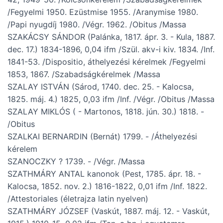
/Fegyelmi 1950. Ezüstmise 1955. /Aranymise 1980.
/Papi nyugdíj 1980. /Végr. 1962. /Obitus /Massa
SZAKÁCSY SÁNDOR (Palánka, 1817. ápr. 3. - Kula, 1887.
dec. 17.) 1834-1896, 0,04 ifm /Szül. akv-i kiv. 1834. /Inf.
1841-53. /Dispositio, áthelyezési kérelmek /Fegyelmi
1853, 1867. /Szabadságkérelmek /Massa
SZALAY ISTVÁN (Sárod, 1740. dec. 25. - Kalocsa,
1825. máj. 4.) 1825, 0,03 ifm /Inf. /Végr. /Obitus /Massa
SZALAY MIKLÓS ( - Martonos, 1818. jún. 30.) 1818. -
/Obitus
SZALKAI BERNARDIN (Bernát) 1799. - /Áthelyezési
kérelem
SZANOCZKY ? 1739. - /Végr. /Massa
SZATHMÁRY ANTAL kanonok (Pest, 1785. ápr. 18. -
Kalocsa, 1852. nov. 2.) 1816-1822, 0,01 ifm /Inf. 1822.
/Attestoriales (életrajza latin nyelven)
SZATHMÁRY JÓZSEF (Vaskút, 1887. máj. 12. - Vaskút,