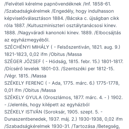
/Felvételi kérelme papnövendéknek /Inf. 1858-61.
/Szabadságkérelmek /Engedély, hogy indulhasson
képviselőválasztáson 1884. /Bácska c. újságban cikk
róla 1887. /Kultuszminiszteri osztálytanácsosi kinev.
1888. /Nagyváradi kanonoki kinev. 1889. /Elbocsájtás
az egyházmegyéből.
SZÉCHÉNYI MIHÁLY ( - Felsőszentiván, 1821. aug. 9.)
1821-1823, 0,02 ifm /Obitus /Massa
SZÉGER JÓZSEF ( - Hódság, 1815. febr. 15.) 1801-1817.
/Dícsérő levelek 1801-03. /Szentszéki per 1812-15.
/Végr. 1815. /Massa
SZÉKELY FERENC ( - Ada, 1775. márc. 6.) 1775-1778,
0,01 ifm /Obitus /Massa
SZÉKELY GYULA (Oroszlámos, 1877. márc. 4. - ) 1902.
- /Jelentés, hogy kilépett az egyházból
SZÉKELY ISTVÁN (Soroksár, 1905. szept. 5. -
Dunaszentbenedek, 1937. máj. 2.) 1930-1938, 0,02 ifm
/Szabadságkérelmek 1930-31. /Tartozása /Betegség,