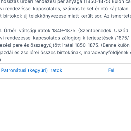
t hosszas úrbéri rendezési per anyaga (1850-1875) külön cs
vi rendezéssel kapcsolatos, számos telket érintő káptalani 
 birtokok új telekkönyvezése miatt került sor. Az ismertete
. 1. Úrbéri váltsági iratok 1849-1875. (Szentbenedek, Uszód,
vi rendezéssel kapcsolatos zálogjog-kiterjesztések /1875
ezési pere és összegyűjtött iratai 1850-1875. (Benne külö
azdái és zsellérei összes birtokának, maradványföldjének é
)
f. Patronátusi (kegyúri) iratok
Fel