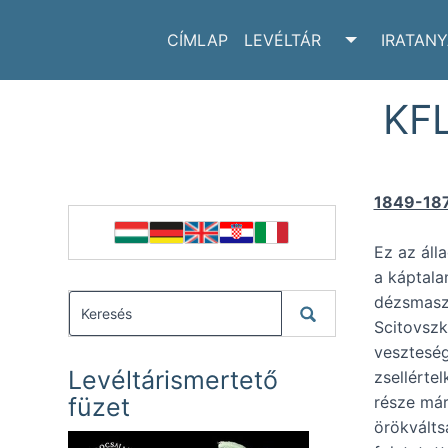
CÍMLAP
LEVÉLTÁR
IRATAN
TOGGLE LE
KFL
1849-1875
Ez az áll
a káptala
dézsmaszo
Scitovszk
veszteség
Levéltárismertető
zsellérte
füzet
része már
örökválts