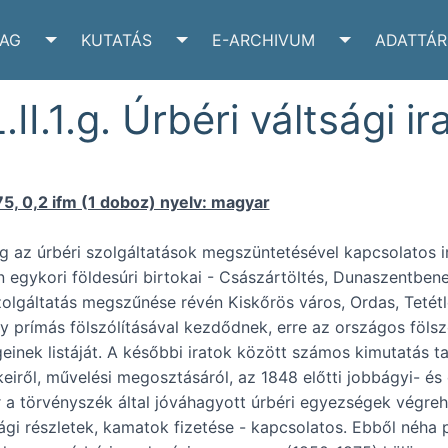
YAG
KUTATÁS
E-ARCHIVUM
ADATTÁR
VÉLTÁR SUBMENU
TOGGLE IRATANYAG SUBMENU
TOGGLE KUTATÁS SUBMENU
TOGGLE E-A
.II.1.g. Úrbéri váltsági ir
, 0,2 ifm (1 doboz) nyelv: magyar
ag az úrbéri szolgáltatások megszüntetésével kapcsolatos i
n egykori földesúri birtokai - Császártöltés, Dunaszentbene
lgáltatás megszűnése révén Kiskőrös város, Ordas, Tetétle
y prímás fölszólításával kezdődnek, erre az országos fölszól
einek listáját. A későbbi iratok között számos kimutatás t
lkeiről, művelési megosztásáról, az 1848 előtti jobbágyi- é
 a törvényszék által jóváhagyott úrbéri egyezségek végreha
ági részletek, kamatok fizetése - kapcsolatos. Ebből néha p