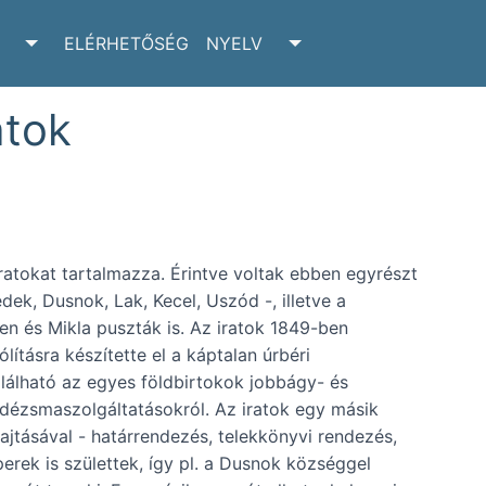
ELÉRHETŐSÉG
NYELV
RCHIVUM SUBMENU
TOGGLE ADATTÁR SUBMENU
TOGGLE NYELV SUBM
atok
ratokat tartalmazza. Érintve voltak ebben egyrészt
dek, Dusnok, Lak, Kecel, Uszód -, illetve a
n és Mikla puszták is. Az iratok 1849-ben
ításra készítette el a káptalan úrbéri
alálható az egyes földbirtokok jobbágy- és
s dézsmaszolgáltatásokról. Az iratok egy másik
jtásával - határrendezés, telekkönyvi rendezés,
erek is születtek, így pl. a Dusnok községgel