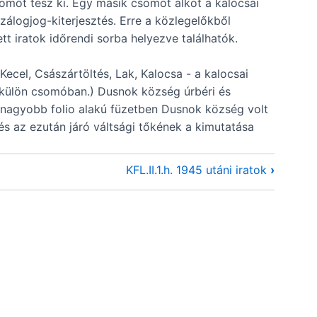
omót tesz ki. Egy másik csomót alkot a kalocsai
zálogjog-kiterjesztés. Erre a közlegelőkből
tt iratok időrendi sorba helyezve találhatók.
 Kecel, Császártöltés, Lak, Kalocsa - a kalocsai
/ külön csomóban.) Dusnok község úrbéri és
n nagyobb folio alakú füzetben Dusnok község volt
s az ezután járó váltsági tőkének a kimutatása
KFL.II.1.h. 1945 utáni iratok
›