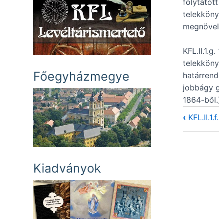
folytatot
telekköny
megnövelt
KFL.II.1.g
telekköny
Főegyházmegye
határrend
jobbágy g
1864-ből.
‹
KFL.II.1.
Kiadványok