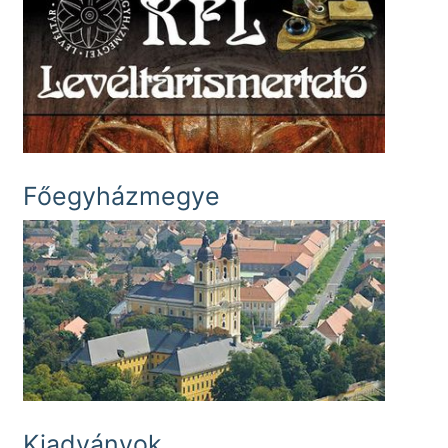
Főegyházmegye
Kiadványok