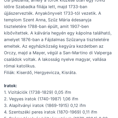
Ősi plébánia, amely a török kiűzése után egy rövid
időre Szabadka filiája lett, majd 1733-ban
újjászervezték. Anyakönyveit 1733-tól vezetik. A
templom Szent Anna, Szűz Mária édesanyja
tiszteletére 1788-ban épült, amit 1907-ben
kibővítettek. A kálvária hegyén egy kápolna található,
amelyet 1876-ban a Fájdalmas Szűzanya tiszteletére
emeltek. Az egyházközség kegyúra kezdetben az
Orczy, majd a Mayer, végül a San-Martino di Valperga
családok voltak. A lakosság nyelve magyar, vallása
római katolikus.
Filiák: Kiserdő, Hergyevicza, Kisráta.
Iratok:
1. Vizitációk (1738-1829) 0,05 ifm
2. Vegyes iratok (1740-1987) 1,06 ifm
3. Alapítványi iratok (1869-1915) 0,12 ifm
4. Szentszéki peres iratok (1870-1969) 0,11 ifm