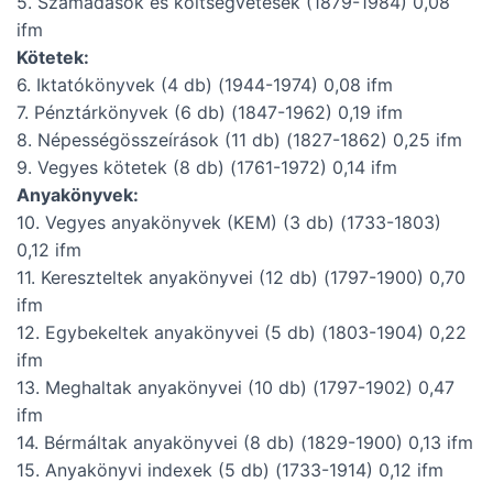
5. Számadások és költségvetések (1879-1984) 0,08
ifm
Kötetek:
6. Iktatókönyvek (4 db) (1944-1974) 0,08 ifm
7. Pénztárkönyvek (6 db) (1847-1962) 0,19 ifm
8. Népességösszeírások (11 db) (1827-1862) 0,25 ifm
9. Vegyes kötetek (8 db) (1761-1972) 0,14 ifm
Anyakönyvek:
10. Vegyes anyakönyvek (KEM) (3 db) (1733-1803)
0,12 ifm
11. Kereszteltek anyakönyvei (12 db) (1797-1900) 0,70
ifm
12. Egybekeltek anyakönyvei (5 db) (1803-1904) 0,22
ifm
13. Meghaltak anyakönyvei (10 db) (1797-1902) 0,47
ifm
14. Bérmáltak anyakönyvei (8 db) (1829-1900) 0,13 ifm
15. Anyakönyvi indexek (5 db) (1733-1914) 0,12 ifm