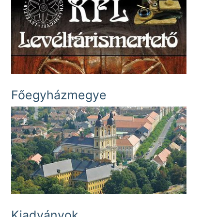
Főegyházmegye
Kiadványok