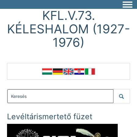
Togg
KFL.V.73.
KÉLESHALOM (1927-
1976)
Levéltárismertető füzet