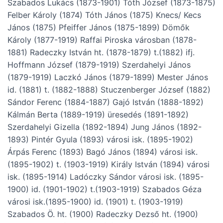
Szabados Lukács (1873-1901) Tóth József (1873-1875)
Felber Károly (1874) Tóth János (1875) Knecs/ Kecs
János (1875) Pfeiffer János (1875-1899) Dömők
Károly (1877-1919) Raffai Piroska városban (1878-
1881) Radeczky István ht. (1878-1879) t.(1882) ifj.
Hoffmann József (1879-1919) Szerdahelyi János
(1879-1919) Laczkó János (1879-1899) Mester János
id. (1881) t. (1882-1888) Stuczenberger József (1882)
Sándor Ferenc (1884-1887) Gajó István (1888-1892)
Kálmán Berta (1889-1919) üresedés (1891-1892)
Szerdahelyi Gizella (1892-1894) Jung János (1892-
1893) Pintér Gyula (1893) városi isk. (1895-1902)
Árpás Ferenc (1893) Bagó János (1894) városi isk.
(1895-1902) t. (1903-1919) Király István (1894) városi
isk. (1895-1914) Ladóczky Sándor városi isk. (1895-
1900) id. (1901-1902) t.(1903-1919) Szabados Géza
városi isk.(1895-1900) id. (1901) t. (1903-1919)
Szabados Ö. ht. (1900) Radeczky Dezső ht. (1900)