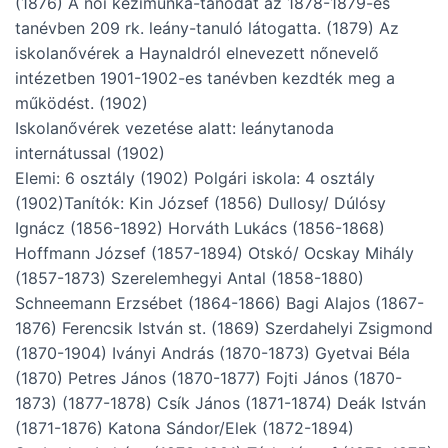
(1876) A női kézimunka-tanodát az 1878-1879-es
tanévben 209 rk. leány-tanuló látogatta. (1879) Az
iskolanővérek a Haynaldról elnevezett nőnevelő
intézetben 1901-1902-es tanévben kezdték meg a
működést. (1902)
Iskolanővérek vezetése alatt: leánytanoda
internátussal (1902)
Elemi: 6 osztály (1902) Polgári iskola: 4 osztály
(1902)Tanítók: Kin József (1856) Dullosy/ Dúlósy
Ignácz (1856-1892) Horváth Lukács (1856-1868)
Hoffmann József (1857-1894) Otskó/ Ocskay Mihály
(1857-1873) Szerelemhegyi Antal (1858-1880)
Schneemann Erzsébet (1864-1866) Bagi Alajos (1867-
1876) Ferencsik István st. (1869) Szerdahelyi Zsigmond
(1870-1904) Iványi András (1870-1873) Gyetvai Béla
(1870) Petres János (1870-1877) Fojti János (1870-
1873) (1877-1878) Csík János (1871-1874) Deák István
(1871-1876) Katona Sándor/Elek (1872-1894)