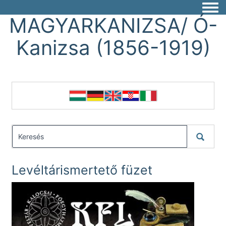
Togg
MAGYARKANIZSA/ Ó-
Kanizsa (1856-1919)
Levéltárismertető füzet