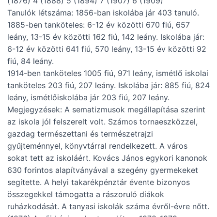
(1876) 4 (1888) 5 (1894) 7 (1907) 6 (1909)
Tanulók létszáma: 1856-ban iskolába jár 403 tanuló.
1885-ben tanköteles: 6-12 év közötti 670 fiú, 657
leány, 13-15 év közötti 162 fiú, 142 leány. Iskolába jár:
6-12 év közötti 641 fiú, 570 leány, 13-15 év közötti 92
fiú, 84 leány.
1914-ben tanköteles 1005 fiú, 971 leány, ismétlő iskolai
tanköteles 203 fiú, 207 leány. Iskolába jár: 885 fiú, 824
leány, ismétlőiskolába jár 203 fiú, 207 leány.
Megjegyzések: A sematizmusok megállapítása szerint
az iskola jól felszerelt volt. Számos tornaeszközzel,
gazdag természettani és természetrajzi
gyűjteménnyel, könyvtárral rendelkezett. A város
sokat tett az iskoláért. Kovács János egykori kanonok
630 forintos alapítványával a szegény gyermekeket
segítette. A helyi takarékpénztár évente bizonyos
összegekkel támogatta a rászoruló diákok
ruházkodását. A tanyasi iskolák száma évről-évre nőtt.