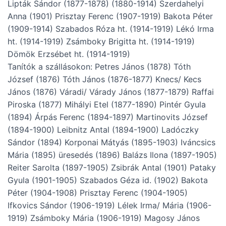
Lipták Sándor (1877-1878) (1880-1914) Szerdahelyi
Anna (1901) Prisztay Ferenc (1907-1919) Bakota Péter
(1909-1914) Szabados Róza ht. (1914-1919) Lékó Irma
ht. (1914-1919) Zsámboky Brigitta ht. (1914-1919)
Dömök Erzsébet ht. (1914-1919)
Tanítók a szállásokon: Petres János (1878) Tóth
József (1876) Tóth János (1876-1877) Knecs/ Kecs
János (1876) Váradi/ Várady János (1877-1879) Raffai
Piroska (1877) Mihályi Etel (1877-1890) Pintér Gyula
(1894) Árpás Ferenc (1894-1897) Martinovits József
(1894-1900) Leibnitz Antal (1894-1900) Ladóczky
Sándor (1894) Korponai Mátyás (1895-1903) Iváncsics
Mária (1895) üresedés (1896) Balázs Ilona (1897-1905)
Reiter Sarolta (1897-1905) Zsibrák Antal (1901) Pataky
Gyula (1901-1905) Szabados Géza id. (1902) Bakota
Péter (1904-1908) Prisztay Ferenc (1904-1905)
Ifkovics Sándor (1906-1919) Lélek Irma/ Mária (1906-
1919) Zsámboky Mária (1906-1919) Magosy János